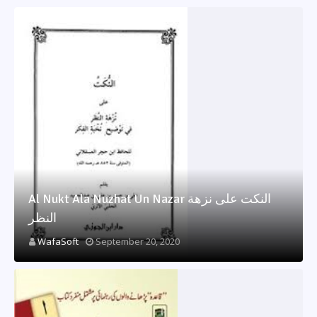
All Darsi Books
Al Nukt Ala Nuzhat Un Nazar النکت علی نزھة
النظر
WafaSoft
September 20, 2020
All Darsi Books