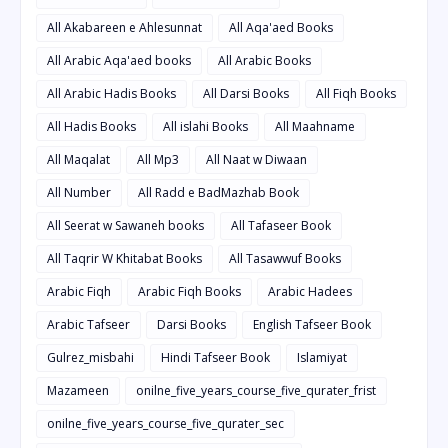
All Akabareen e Ahlesunnat
All Aqa'aed Books
All Arabic Aqa'aed books
All Arabic Books
All Arabic Hadis Books
All Darsi Books
All Fiqh Books
All Hadis Books
All islahi Books
All Maahname
All Maqalat
All Mp3
All Naat w Diwaan
All Number
All Radd e BadMazhab Book
All Seerat w Sawaneh books
All Tafaseer Book
All Taqrir W Khitabat Books
All Tasawwuf Books
Arabic Fiqh
Arabic Fiqh Books
Arabic Hadees
Arabic Tafseer
Darsi Books
English Tafseer Book
Gulrez_misbahi
Hindi Tafseer Book
Islamiyat
Mazameen
onilne_five_years_course_five_qurater_frist
onilne_five_years_course_five_qurater_sec