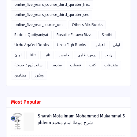
onilne_five_years_course_third_qurater_frist
onilne_five_years_course_third_qurater_sec
online_five_year_course_one
Others Mix Books
Radd e Qadiyaniyat
Rasail e Fatawa Rizvia
Sindhi
Urdu Aqa'ed Books
Urdu Fiqh Books
اعدادیہ
اولی
رابعہ
درس نظامی
خامسہ
ثانیہ
ثالثا
اولیٰ
متفرقات
کتب
فضیلت
سادسہ
سابعہ(دورہٌ حدیث)
ویڈیوز
مضامین
Most Popular
Sharah Mota Imam Mohammed Mukammal 3
jildeen شرح موطا امام محمد