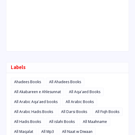
Labels
Ahadees Books
All Ahadees Books
All Akabareen e Ahlesunnat
All Aqa'aed Books
All Arabic Aqa'aed books
All Arabic Books
All Arabic Hadis Books
All Darsi Books
All Fiqh Books
All Hadis Books
All islahi Books
All Maahname
All Maqalat
All Mp3
All Naat w Diwaan