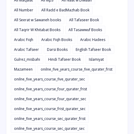
All Maqalat
All Mp3
All Naat w Diwaan
All Number
All Radd e BadMazhab Book
All Seerat w Sawaneh books
All Tafaseer Book
All Taqrir W Khitabat Books
All Tasawwuf Books
Arabic Fiqh
Arabic Fiqh Books
Arabic Hadees
Arabic Tafseer
Darsi Books
English Tafseer Book
Gulrez_misbahi
Hindi Tafseer Book
Islamiyat
Mazameen
onilne_five_years_course_five_qurater_frist
onilne_five_years_course_five_qurater_sec
onilne_five_years_course_four_qurater_frist
onilne_five_years_course_four_qurater_sec
onilne_five_years_course_frist_qurater_sec
onilne_five_years_course_sec_qurater_frist
onilne_five_years_course_sec_qurater_sec