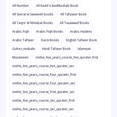
All Number
All Radd e BadMazhab Book
All Seerat w Sawaneh books
All Tafaseer Book
All Taqrir W Khitabat Books
All Tasawwuf Books
Arabic Fiqh
Arabic Fiqh Books
Arabic Hadees
Arabic Tafseer
Darsi Books
English Tafseer Book
Gulrez_misbahi
Hindi Tafseer Book
Islamiyat
Mazameen
onilne_five_years_course_five_qurater_frist
onilne_five_years_course_five_qurater_sec
onilne_five_years_course_four_qurater_frist
onilne_five_years_course_four_qurater_sec
onilne_five_years_course_frist_qurater_sec
onilne_five_years_course_sec_qurater_frist
onilne_five_years_course_sec_qurater_sec