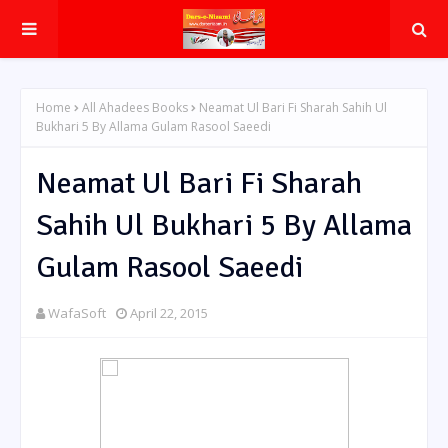
Home
All Ahadees Books
Neamat Ul Bari Fi Sharah Sahih Ul
Bukhari 5 By Allama Gulam Rasool Saeedi
Neamat Ul Bari Fi Sharah
Sahih Ul Bukhari 5 By Allama
Gulam Rasool Saeedi
WafaSoft
April 22, 2015