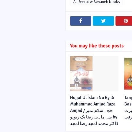
All Seerat w Sawaneh books
You may like these posts
Hujjat Ul Islam No By Dr
Taaj
Muhammad Amjad Raza
Baseerat
بصیرت
Amjad / حجۃ سلام نمبر
رفی
سہ ماہی رضا بک ریویو by
ڈاکٹر محمد امجد رضا امجد