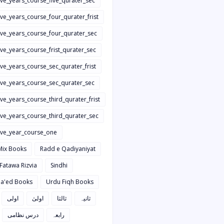
ive_years_course_five_qurater_sec
ive_years_course_four_qurater_frist
five_years_course_four_qurater_sec
ive_years_course_frist_qurater_sec
ive_years_course_sec_qurater_frist
five_years_course_sec_qurater_sec
ive_years_course_third_qurater_frist
ive_years_course_third_qurater_sec
five_year_course_one
Mix Books
Radd e Qadiyaniyat
 Fatawa Rizvia
Sindhi
a'ed Books
Urdu Fiqh Books
ثانیہ
ثالثا
اولیٰ
اولی
رابعہ
درس نظامی