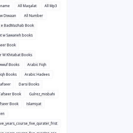
hname
All Maqalat
All Mp3
t w Diwaan
All Number
d e BadMazhab Book
rat w Sawaneh books
aseer Book
ir W Khitabat Books
awwuf Books
Arabic Fiqh
Fiqh Books
Arabic Hadees
Tafseer
Darsi Books
 Tafseer Book
Gulrez_misbahi
afseer Book
Islamiyat
en
ive_years_course_five_qurater_frist