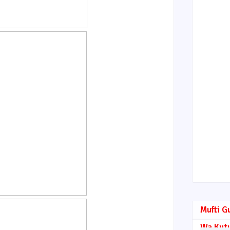
Mufti G
Wa Kut