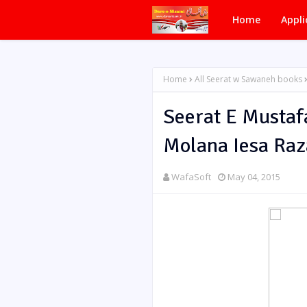
Home
Appli
Home
All Seerat w Sawaneh books
Seerat E Mustaf
Molana Iesa Raz
WafaSoft
May 04, 2015