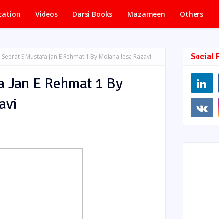
cation
Videos
Darsi Books
Mazameen
Others
Social 
Seerat E Mustafa Jan E Rehmat 1 By Molana Iesa Razavi
a Jan E Rehmat 1 By
avi