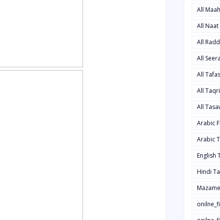
All Maa
All Naa
All Rad
All See
All Taf
All Taqr
All Tas
Arabic 
Arabic 
English
Hindi T
Mazame
onilne_f