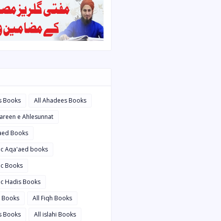
s Books
All Ahadees Books
bareen e Ahlesunnat
'aed Books
bic Aqa'aed books
ic Books
ic Hadis Books
i Books
All Fiqh Books
is Books
All islahi Books