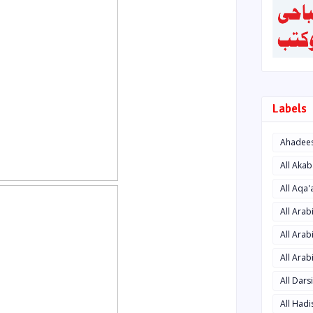
Labels
Ahadee
All Aka
All Aqa
All Ara
All Arab
All Arab
All Dars
All Had