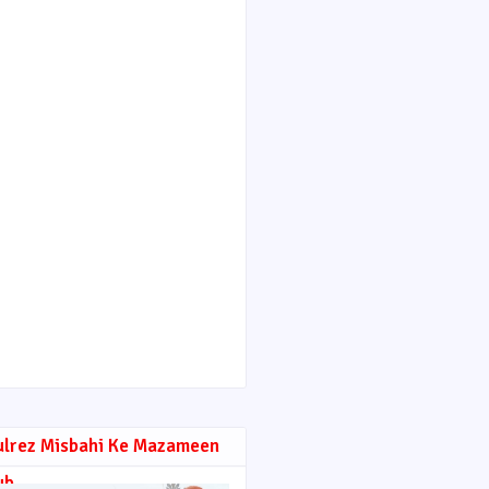
ulrez Misbahi Ke Mazameen
ub