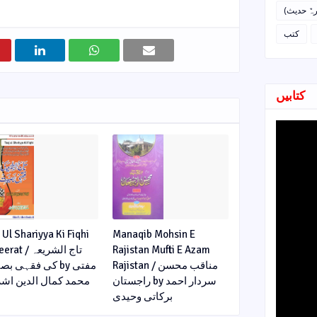
رہٌ حدیث
کتب
کتابیں
 Ul Shariyya Ki Fiqhi
Manaqib Mohsin E
 / تاج الشریعہ
Rajistan Mufti E Azam
Rajistan / مناقب محسن
کی فقہی  by مفتی
راجستان by سردار احمد
محمد کمال الدین اش
برکاتی وحیدی