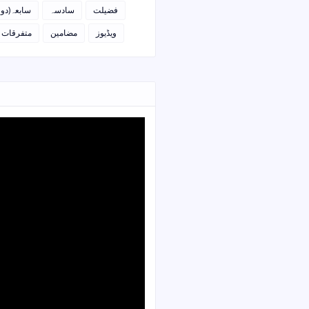
فضیلت
سادسہ
سابعہ(دو)
ویڈیوز
مضامین
متفرقات