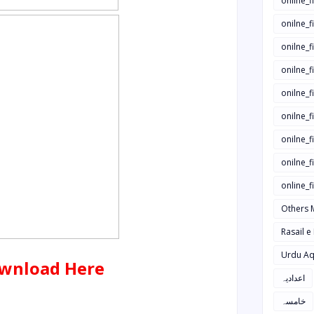
onilne_f
onilne_f
onilne_
onilne_f
onilne_f
onilne_
onilne_f
onilne_f
online_
Others 
Rasail e
Urdu Aq
wnload Here
اعدادیہ
خامسہ