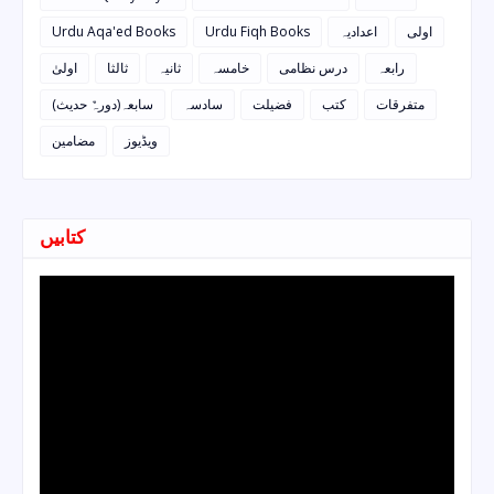
Urdu Aqa'ed Books
Urdu Fiqh Books
اعدادیہ
اولی
رابعہ
درس نظامی
خامسہ
ثانیہ
ثالثا
اولیٰ
متفرقات
کتب
فضیلت
سادسہ
سابعہ(دورہٌ حدیث)
ویڈیوز
مضامین
کتابیں