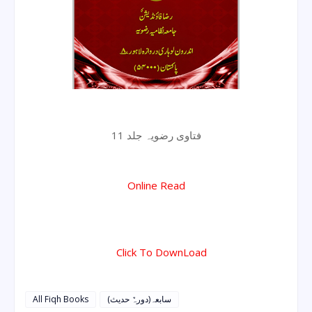
فتاوی رضویہ جلد 11
Online Read
Click To DownLoad
All Fiqh Books
سابعہ(دورہٌ حدیث)