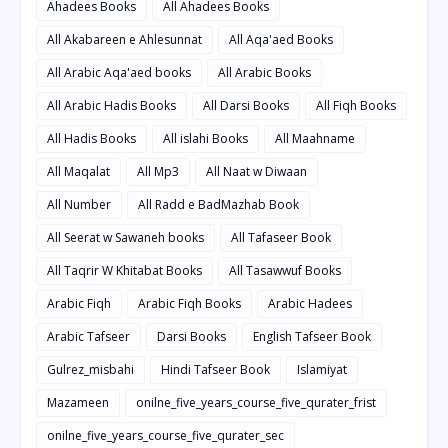
Ahadees Books
All Ahadees Books
All Akabareen e Ahlesunnat
All Aqa'aed Books
All Arabic Aqa'aed books
All Arabic Books
All Arabic Hadis Books
All Darsi Books
All Fiqh Books
All Hadis Books
All islahi Books
All Maahname
All Maqalat
All Mp3
All Naat w Diwaan
All Number
All Radd e BadMazhab Book
All Seerat w Sawaneh books
All Tafaseer Book
All Taqrir W Khitabat Books
All Tasawwuf Books
Arabic Fiqh
Arabic Fiqh Books
Arabic Hadees
Arabic Tafseer
Darsi Books
English Tafseer Book
Gulrez_misbahi
Hindi Tafseer Book
Islamiyat
Mazameen
onilne_five_years_course_five_qurater_frist
onilne_five_years_course_five_qurater_sec