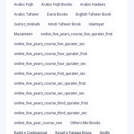
Arabic Fiqh
Arabic Fiqh Books
Arabic Hadees
Arabic Tafseer
Darsi Books
English Tafseer Book
Gulrez_misbahi
Hindi Tafseer Book
Islamiyat
Mazameen
onilne_five_years_course_five_qurater_frist
onilne_five_years_course_five_qurater_sec
onilne_five_years_course_four_qurater_frist
onilne_five_years_course_four_qurater_sec
onilne_five_years_course_frist_qurater_sec
onilne_five_years_course_sec_qurater_frist
onilne_five_years_course_sec_qurater_sec
onilne_five_years_course_third_qurater_frist
onilne_five_years_course_third_qurater_sec
online_five_year_course_one
Others Mix Books
Radd e Qadiyaniyat
Rasail e Fatawa Rizvia
Sindhi