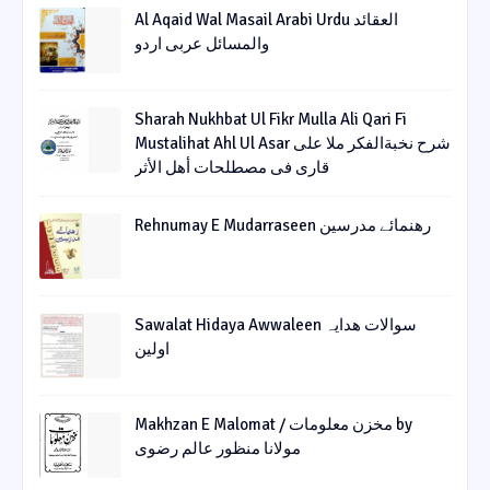
Al Aqaid Wal Masail Arabi Urdu العقائد
والمسائل عربی اردو
Sharah Nukhbat Ul Fikr Mulla Ali Qari Fi
Mustalihat Ahl Ul Asar شرح نخبةالفکر ملا علی
قاری فی مصطلحات أھل الأثر
Rehnumay E Mudarraseen رهنمائے مدرسین
Sawalat Hidaya Awwaleen سوالات ھدایہ
اولین
Makhzan E Malomat / مخزن معلومات by
مولانا منظور عالم رضوی