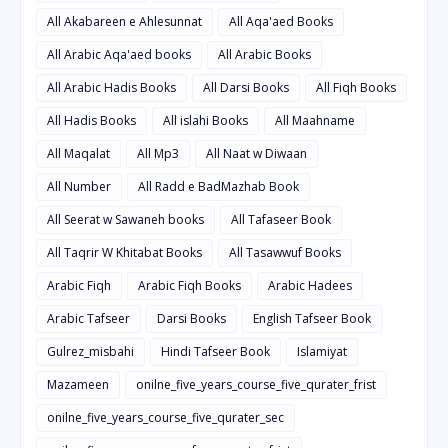
All Akabareen e Ahlesunnat
All Aqa'aed Books
All Arabic Aqa'aed books
All Arabic Books
All Arabic Hadis Books
All Darsi Books
All Fiqh Books
All Hadis Books
All islahi Books
All Maahname
All Maqalat
All Mp3
All Naat w Diwaan
All Number
All Radd e BadMazhab Book
All Seerat w Sawaneh books
All Tafaseer Book
All Taqrir W Khitabat Books
All Tasawwuf Books
Arabic Fiqh
Arabic Fiqh Books
Arabic Hadees
Arabic Tafseer
Darsi Books
English Tafseer Book
Gulrez_misbahi
Hindi Tafseer Book
Islamiyat
Mazameen
onilne_five_years_course_five_qurater_frist
onilne_five_years_course_five_qurater_sec