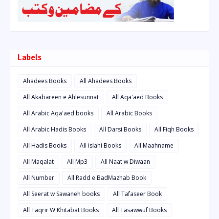
Labels
Ahadees Books
All Ahadees Books
All Akabareen e Ahlesunnat
All Aqa'aed Books
All Arabic Aqa'aed books
All Arabic Books
All Arabic Hadis Books
All Darsi Books
All Fiqh Books
All Hadis Books
All islahi Books
All Maahname
All Maqalat
All Mp3
All Naat w Diwaan
All Number
All Radd e BadMazhab Book
All Seerat w Sawaneh books
All Tafaseer Book
All Taqrir W Khitabat Books
All Tasawwuf Books