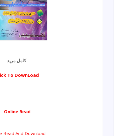
کامل مرید
lick To DownLoad
Online Read
ne Read And Download