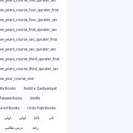
ive_years_course_five_qurater_sec
ive_years_course_four_qurater_frist
five_years_course_four_qurater_sec
ive_years_course_frist_qurater_sec
ive_years_course_sec_qurater_frist
five_years_course_sec_qurater_sec
ive_years_course_third_qurater_frist
ive_years_course_third_qurater_sec
five_year_course_one
Mix Books
Radd e Qadiyaniyat
 Fatawa Rizvia
Sindhi
a'ed Books
Urdu Fiqh Books
ثانیہ
ثالثا
اولیٰ
اولی
رابعہ
درس نظامی