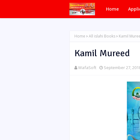
Home
Appli
Home
All islahi Books
Kamil Mure
Kamil Mureed
WafaSoft
September 27, 201