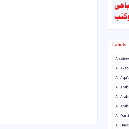
Labels
Ahadee
All Aka
All Aqa
All Ara
All Arab
All Arab
All Dars
All Had