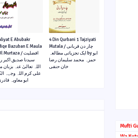
aliyat E Abubakr
4 Din Qurbani 1 Tajziyati
diqe Bazuban E Maula
Mutala / چار دن قربانی
ایک تجزیاتی مطالعہ by ابو
l Murtaza / افضلیت
حمزہ محمد سلیمان رضا
سیدنا صدیق اکبر 
خان حنفی
اللہ تعالیٰ عنہ بزبان 
علی کرم اللہ وجہہ الک
y ابو معاویہ قادری
Mufti G
Wa Kut