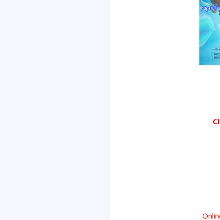
C
Onli