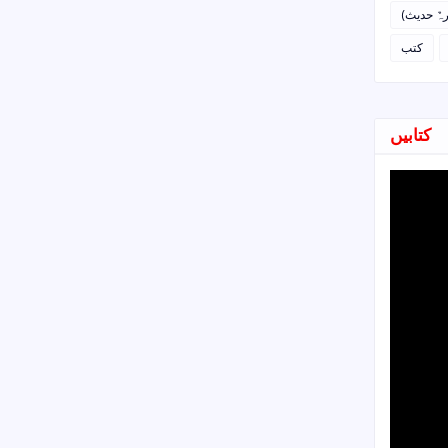
رہٌ حدیث
کتب
کتابیں