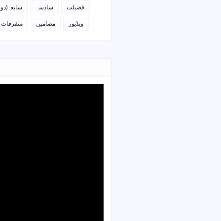
فضیلت
سادسہ
سابعہ(دو)
ویڈیوز
مضامین
متفرقات