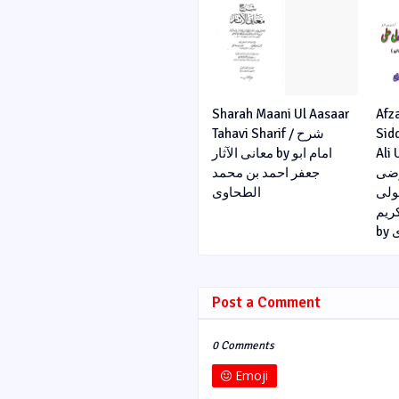
Sharah Maani Ul Aasaar
Afz
Tahavi Sharif / شرح
Sid
Ali U
معانی الآثار by امام ابو
رضی
جعفر احمد بن محمد
مولی
الطحاوی
ریم
b
Post a Comment
0 Comments
Emoji