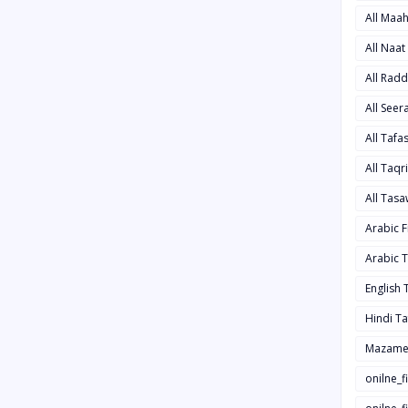
All Maa
All Naa
All Rad
All See
All Taf
All Taqr
All Tas
Arabic 
Arabic 
English
Hindi T
Mazame
onilne_f