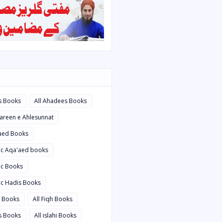
s Books
All Ahadees Books
bareen e Ahlesunnat
'aed Books
bic Aqa'aed books
ic Books
ic Hadis Books
i Books
All Fiqh Books
is Books
All islahi Books