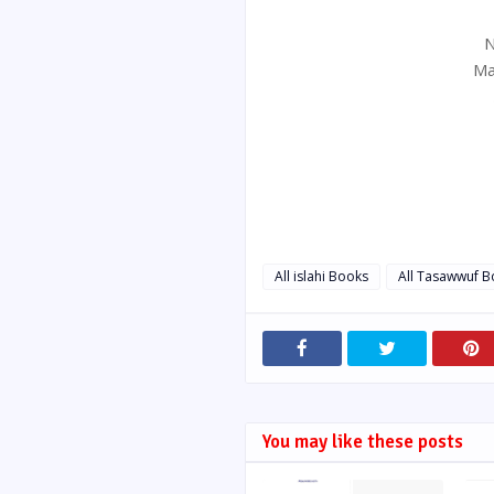
N
Ma
All islahi Books
All Tasawwuf 
You may like these posts