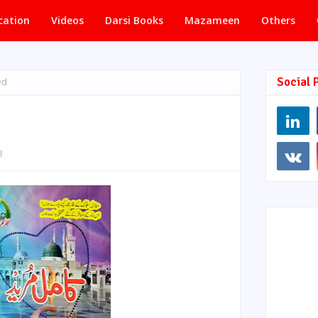
cation
Videos
Darsi Books
Mazameen
Others
Social 
ed
8