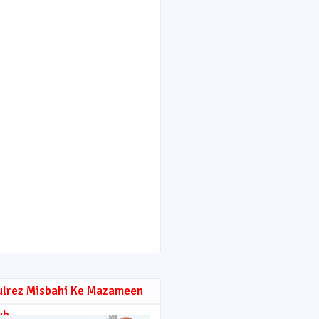
ulrez Misbahi Ke Mazameen
ub