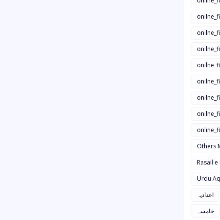
onilne_f
onilne_f
onilne_
onilne_f
onilne_f
onilne_
onilne_f
onilne_f
online_
Others 
Rasail e
Urdu Aq
اعدادیہ
خامسہ