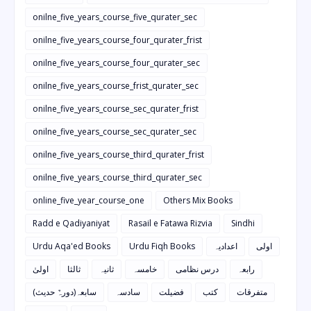
onilne_five_years_course_five_qurater_sec
onilne_five_years_course_four_qurater_frist
onilne_five_years_course_four_qurater_sec
onilne_five_years_course_frist_qurater_sec
onilne_five_years_course_sec_qurater_frist
onilne_five_years_course_sec_qurater_sec
onilne_five_years_course_third_qurater_frist
onilne_five_years_course_third_qurater_sec
online_five_year_course_one
Others Mix Books
Radd e Qadiyaniyat
Rasail e Fatawa Rizvia
Sindhi
Urdu Aqa'ed Books
Urdu Fiqh Books
اعدادیہ
اولی
رابعہ
درس نظامی
خامسہ
ثانیہ
ثالثا
اولیٰ
متفرقات
کتب
فضیلت
سادسہ
سابعہ(دورہٌ حدیث)