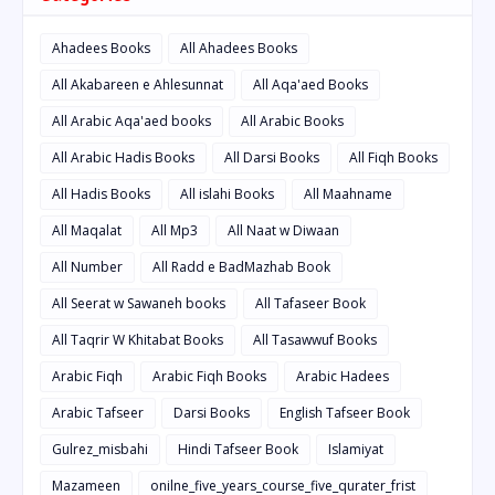
Ahadees Books
All Ahadees Books
All Akabareen e Ahlesunnat
All Aqa'aed Books
All Arabic Aqa'aed books
All Arabic Books
All Arabic Hadis Books
All Darsi Books
All Fiqh Books
All Hadis Books
All islahi Books
All Maahname
All Maqalat
All Mp3
All Naat w Diwaan
All Number
All Radd e BadMazhab Book
All Seerat w Sawaneh books
All Tafaseer Book
All Taqrir W Khitabat Books
All Tasawwuf Books
Arabic Fiqh
Arabic Fiqh Books
Arabic Hadees
Arabic Tafseer
Darsi Books
English Tafseer Book
Gulrez_misbahi
Hindi Tafseer Book
Islamiyat
Mazameen
onilne_five_years_course_five_qurater_frist