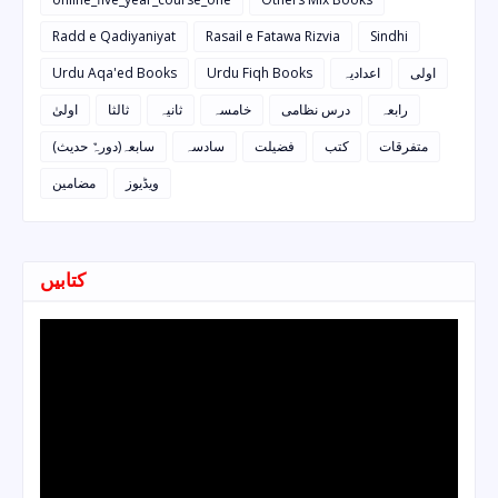
Radd e Qadiyaniyat
Rasail e Fatawa Rizvia
Sindhi
Urdu Aqa'ed Books
Urdu Fiqh Books
اعدادیہ
اولی
رابعہ
درس نظامی
خامسہ
ثانیہ
ثالثا
اولیٰ
متفرقات
کتب
فضیلت
سادسہ
سابعہ(دورہٌ حدیث)
ویڈیوز
مضامین
کتابیں