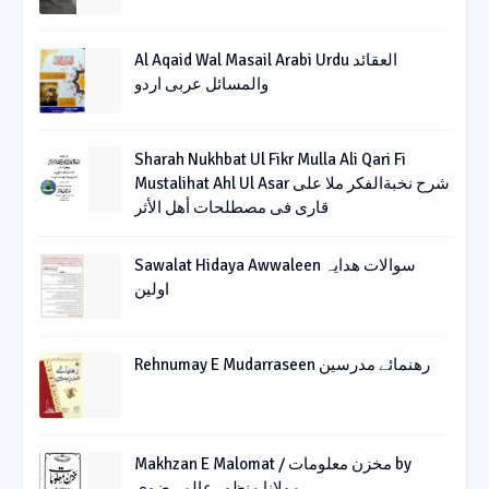
Al Aqaid Wal Masail Arabi Urdu العقائد
والمسائل عربی اردو
Sharah Nukhbat Ul Fikr Mulla Ali Qari Fi
Mustalihat Ahl Ul Asar شرح نخبةالفکر ملا علی
قاری فی مصطلحات أھل الأثر
Sawalat Hidaya Awwaleen سوالات ھدایہ
اولین
Rehnumay E Mudarraseen رهنمائے مدرسین
Makhzan E Malomat / مخزن معلومات by
مولانا منظور عالم رضوی