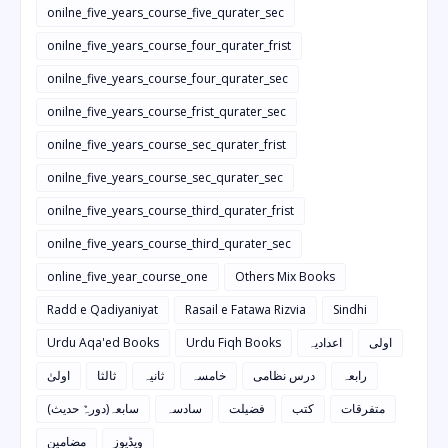
onilne_five_years_course_five_qurater_sec
onilne_five_years_course_four_qurater_frist
onilne_five_years_course_four_qurater_sec
onilne_five_years_course_frist_qurater_sec
onilne_five_years_course_sec_qurater_frist
onilne_five_years_course_sec_qurater_sec
onilne_five_years_course_third_qurater_frist
onilne_five_years_course_third_qurater_sec
online_five_year_course_one
Others Mix Books
Radd e Qadiyaniyat
Rasail e Fatawa Rizvia
Sindhi
Urdu Aqa'ed Books
Urdu Fiqh Books
اعدادیہ
اولی
رابعہ
درس نظامی
خامسہ
ثانیہ
ثالثا
اولیٰ
متفرقات
کتب
فضیلت
سادسہ
سابعہ(دورہٌ حدیث)
ویڈیوز
مضامین