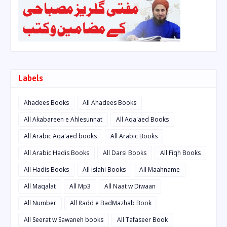
Labels
Ahadees Books
All Ahadees Books
All Akabareen e Ahlesunnat
All Aqa'aed Books
All Arabic Aqa'aed books
All Arabic Books
All Arabic Hadis Books
All Darsi Books
All Fiqh Books
All Hadis Books
All islahi Books
All Maahname
All Maqalat
All Mp3
All Naat w Diwaan
All Number
All Radd e BadMazhab Book
All Seerat w Sawaneh books
All Tafaseer Book