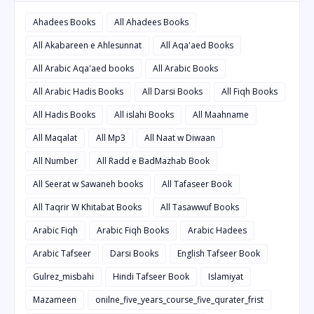
Ahadees Books
All Ahadees Books
All Akabareen e Ahlesunnat
All Aqa'aed Books
All Arabic Aqa'aed books
All Arabic Books
All Arabic Hadis Books
All Darsi Books
All Fiqh Books
All Hadis Books
All islahi Books
All Maahname
All Maqalat
All Mp3
All Naat w Diwaan
All Number
All Radd e BadMazhab Book
All Seerat w Sawaneh books
All Tafaseer Book
All Taqrir W Khitabat Books
All Tasawwuf Books
Arabic Fiqh
Arabic Fiqh Books
Arabic Hadees
Arabic Tafseer
Darsi Books
English Tafseer Book
Gulrez_misbahi
Hindi Tafseer Book
Islamiyat
Mazameen
onilne_five_years_course_five_qurater_frist