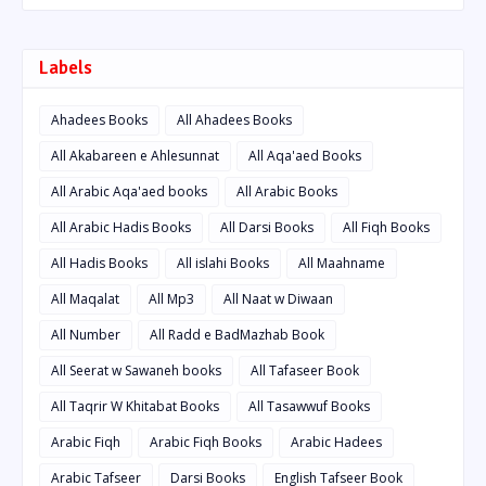
Labels
Ahadees Books
All Ahadees Books
All Akabareen e Ahlesunnat
All Aqa'aed Books
All Arabic Aqa'aed books
All Arabic Books
All Arabic Hadis Books
All Darsi Books
All Fiqh Books
All Hadis Books
All islahi Books
All Maahname
All Maqalat
All Mp3
All Naat w Diwaan
All Number
All Radd e BadMazhab Book
All Seerat w Sawaneh books
All Tafaseer Book
All Taqrir W Khitabat Books
All Tasawwuf Books
Arabic Fiqh
Arabic Fiqh Books
Arabic Hadees
Arabic Tafseer
Darsi Books
English Tafseer Book