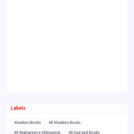
Labels
Ahadees Books
All Ahadees Books
All Akabareen e Ahlesunnat
All Aqa'aed Books