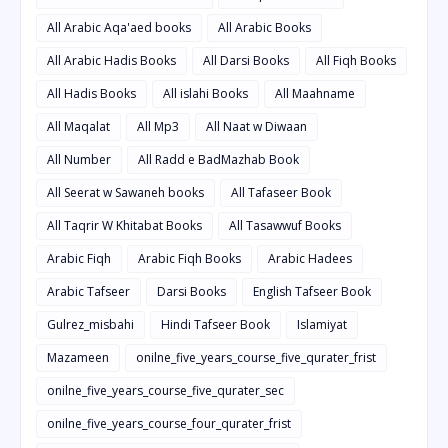
All Arabic Aqa'aed books
All Arabic Books
All Arabic Hadis Books
All Darsi Books
All Fiqh Books
All Hadis Books
All islahi Books
All Maahname
All Maqalat
All Mp3
All Naat w Diwaan
All Number
All Radd e BadMazhab Book
All Seerat w Sawaneh books
All Tafaseer Book
All Taqrir W Khitabat Books
All Tasawwuf Books
Arabic Fiqh
Arabic Fiqh Books
Arabic Hadees
Arabic Tafseer
Darsi Books
English Tafseer Book
Gulrez_misbahi
Hindi Tafseer Book
Islamiyat
Mazameen
onilne_five_years_course_five_qurater_frist
onilne_five_years_course_five_qurater_sec
onilne_five_years_course_four_qurater_frist