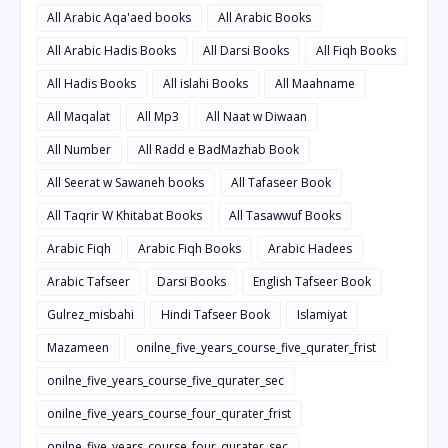
All Arabic Aqa'aed books
All Arabic Books
All Arabic Hadis Books
All Darsi Books
All Fiqh Books
All Hadis Books
All islahi Books
All Maahname
All Maqalat
All Mp3
All Naat w Diwaan
All Number
All Radd e BadMazhab Book
All Seerat w Sawaneh books
All Tafaseer Book
All Taqrir W Khitabat Books
All Tasawwuf Books
Arabic Fiqh
Arabic Fiqh Books
Arabic Hadees
Arabic Tafseer
Darsi Books
English Tafseer Book
Gulrez_misbahi
Hindi Tafseer Book
Islamiyat
Mazameen
onilne_five_years_course_five_qurater_frist
onilne_five_years_course_five_qurater_sec
onilne_five_years_course_four_qurater_frist
onilne_five_years_course_four_qurater_sec