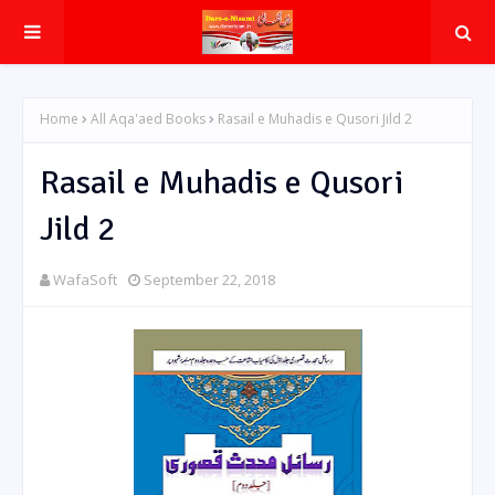
Home
All Aqa'aed Books
Rasail e Muhadis e Qusori Jild 2
Rasail e Muhadis e Qusori
Jild 2
WafaSoft
September 22, 2018