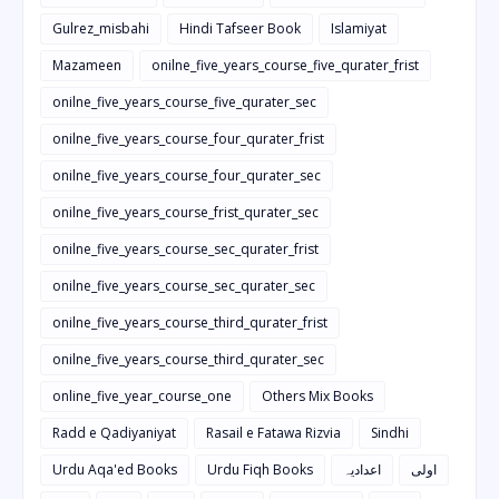
Gulrez_misbahi
Hindi Tafseer Book
Islamiyat
Mazameen
onilne_five_years_course_five_qurater_frist
onilne_five_years_course_five_qurater_sec
onilne_five_years_course_four_qurater_frist
onilne_five_years_course_four_qurater_sec
onilne_five_years_course_frist_qurater_sec
onilne_five_years_course_sec_qurater_frist
onilne_five_years_course_sec_qurater_sec
onilne_five_years_course_third_qurater_frist
onilne_five_years_course_third_qurater_sec
online_five_year_course_one
Others Mix Books
Radd e Qadiyaniyat
Rasail e Fatawa Rizvia
Sindhi
Urdu Aqa'ed Books
Urdu Fiqh Books
اعدادیہ
اولی