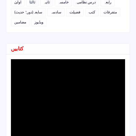
رابعہ
درس نظامی
خامسہ
ثانیہ
ثالثا
اولیٰ
متفرقات
کتب
فضیلت
سادسہ
سابعہ(دورہٌ حدیث)
ویڈیوز
مضامین
کتابیں