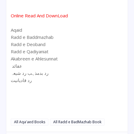
Online Read And DownLoad
Aqaid
Radd e Baddmazhab
Radd e Deoband
Radd e Qadiyaniat
Akabreen e Ahlesunnat
عقائد
رد بدمذہب رد شیعہ
رد قادیانیت
All Aqa'aed Books
All Radd e BadMazhab Book