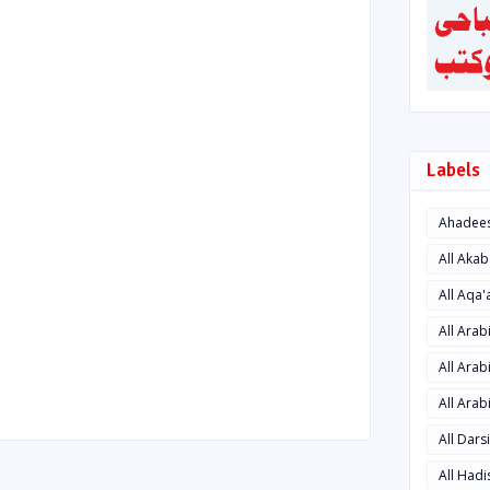
Labels
Ahadee
All Aka
All Aqa
All Ara
All Arab
All Arab
All Dars
All Had