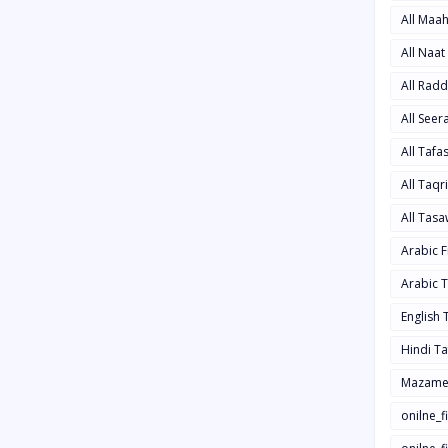
All Maa
All Naa
All Rad
All See
All Taf
All Taqr
All Tas
Arabic 
Arabic 
English
Hindi T
Mazame
onilne_f