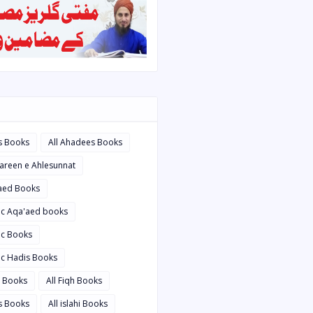
s Books
All Ahadees Books
bareen e Ahlesunnat
'aed Books
bic Aqa'aed books
ic Books
ic Hadis Books
i Books
All Fiqh Books
is Books
All islahi Books