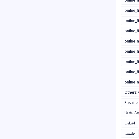
onilne_f
onilne_f
onilne_
onilne_f
onilne_f
onilne_
onilne_f
onilne_f
online_
Others 
Rasail e
Urdu Aq
اعدادیہ
خامسہ