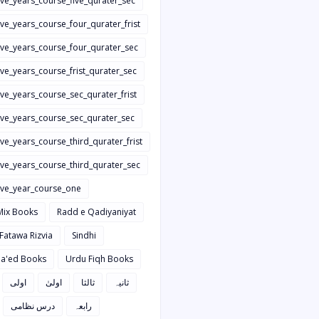
ive_years_course_five_qurater_sec
ive_years_course_four_qurater_frist
five_years_course_four_qurater_sec
ive_years_course_frist_qurater_sec
ive_years_course_sec_qurater_frist
five_years_course_sec_qurater_sec
ive_years_course_third_qurater_frist
ive_years_course_third_qurater_sec
five_year_course_one
Mix Books
Radd e Qadiyaniyat
 Fatawa Rizvia
Sindhi
a'ed Books
Urdu Fiqh Books
ثانیہ
ثالثا
اولیٰ
اولی
رابعہ
درس نظامی