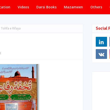
cation
Videos
Darsi Books
Mazameen
Others
Social 
Tohfa e Rifaya
8