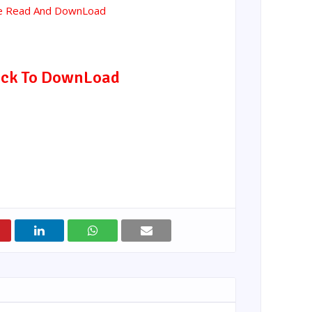
ne Read And DownLoad
ick To DownLoad