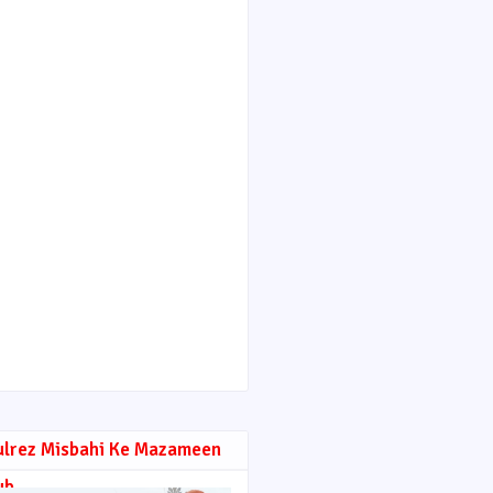
ulrez Misbahi Ke Mazameen
ub