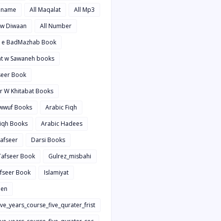
hname
All Maqalat
All Mp3
t w Diwaan
All Number
d e BadMazhab Book
rat w Sawaneh books
aseer Book
ir W Khitabat Books
awwuf Books
Arabic Fiqh
Fiqh Books
Arabic Hadees
Tafseer
Darsi Books
 Tafseer Book
Gulrez_misbahi
afseer Book
Islamiyat
en
ive_years_course_five_qurater_frist