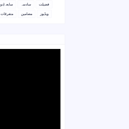
فضیلت
سادسہ
سابعہ(دو)
ویڈیوز
مضامین
متفرقات