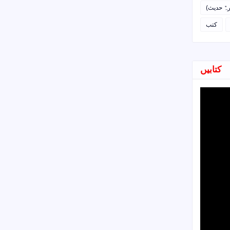
رہٌ حدیث
کتب
کتابیں