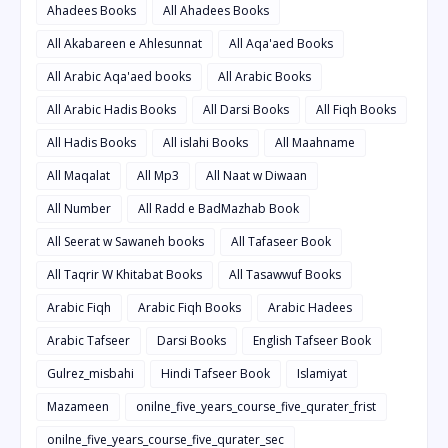
Ahadees Books
All Ahadees Books
All Akabareen e Ahlesunnat
All Aqa'aed Books
All Arabic Aqa'aed books
All Arabic Books
All Arabic Hadis Books
All Darsi Books
All Fiqh Books
All Hadis Books
All islahi Books
All Maahname
All Maqalat
All Mp3
All Naat w Diwaan
All Number
All Radd e BadMazhab Book
All Seerat w Sawaneh books
All Tafaseer Book
All Taqrir W Khitabat Books
All Tasawwuf Books
Arabic Fiqh
Arabic Fiqh Books
Arabic Hadees
Arabic Tafseer
Darsi Books
English Tafseer Book
Gulrez_misbahi
Hindi Tafseer Book
Islamiyat
Mazameen
onilne_five_years_course_five_qurater_frist
onilne_five_years_course_five_qurater_sec