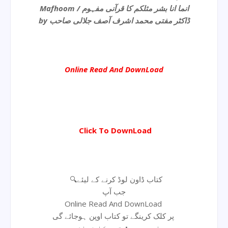
Mafhoom / انما انا بشر مثلکم کا قرآنی مفہوم
by ڈاکٹر مفتی محمد اشرف آصف جلالی صاحب
Online Read And DownLoad
Click To DownLoad
🔍کتاب ڈاون لوڈ کرنے کے لیئے
جب آپ
Online Read And DownLoad
پر کلک کرینگے تو کتاب اوپن ہوجائے گی
اوپر جو ⬇ تیر کا نشان ہے