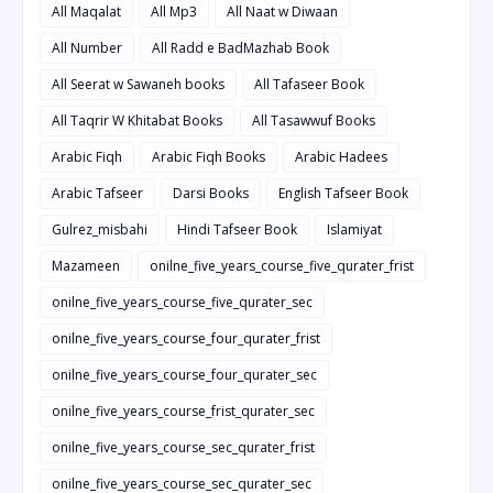
All Maqalat
All Mp3
All Naat w Diwaan
All Number
All Radd e BadMazhab Book
All Seerat w Sawaneh books
All Tafaseer Book
All Taqrir W Khitabat Books
All Tasawwuf Books
Arabic Fiqh
Arabic Fiqh Books
Arabic Hadees
Arabic Tafseer
Darsi Books
English Tafseer Book
Gulrez_misbahi
Hindi Tafseer Book
Islamiyat
Mazameen
onilne_five_years_course_five_qurater_frist
onilne_five_years_course_five_qurater_sec
onilne_five_years_course_four_qurater_frist
onilne_five_years_course_four_qurater_sec
onilne_five_years_course_frist_qurater_sec
onilne_five_years_course_sec_qurater_frist
onilne_five_years_course_sec_qurater_sec