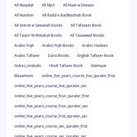
All Maqalat
All Mp3
All Naat w Diwaan
All Number
All Radd e BadMazhab Book
All Seerat w Sawaneh books
All Tafaseer Book
All Taqrir W Khitabat Books
All Tasawwuf Books
Arabic Fiqh
Arabic Fiqh Books
Arabic Hadees
Arabic Tafseer
Darsi Books
English Tafseer Book
Gulrez_misbahi
Hindi Tafseer Book
Islamiyat
Mazameen
onilne_five_years_course_five_qurater_frist
onilne_five_years_course_five_qurater_sec
onilne_five_years_course_four_qurater_frist
onilne_five_years_course_four_qurater_sec
onilne_five_years_course_frist_qurater_sec
onilne_five_years_course_sec_qurater_frist
onilne_five_years_course_sec_qurater_sec