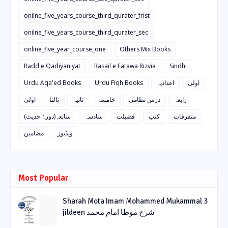
onilne_five_years_course_third_qurater_frist
onilne_five_years_course_third_qurater_sec
online_five_year_course_one
Others Mix Books
Radd e Qadiyaniyat
Rasail e Fatawa Rizvia
Sindhi
Urdu Aqa'ed Books
Urdu Fiqh Books
اعدادیہ
اولی
رابعہ
درس نظامی
خامسہ
ثانیہ
ثالثا
اولیٰ
متفرقات
کتب
فضیلت
سادسہ
سابعہ(دورہٌ حدیث)
ویڈیوز
مضامین
Most Popular
Sharah Mota Imam Mohammed Mukammal 3
jildeen شرح موطا امام محمد