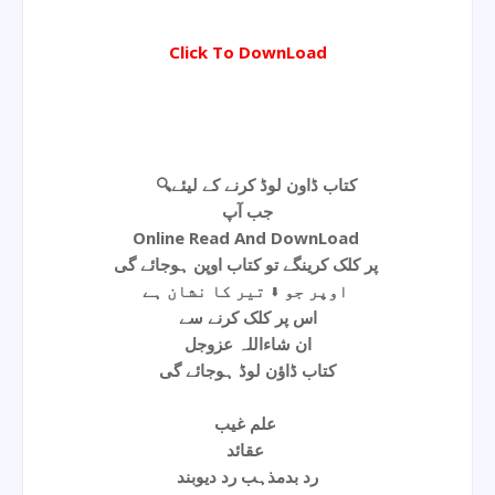
Click To DownLoad
🔍کتاب ڈاون لوڈ کرنے کے لیئے
جب آپ
Online Read And DownLoad
پر کلک کرینگے تو کتاب اوپن ہوجائے گی
اوپر جو ⬇ تیر کا نشان ہے
اس پر کلک کرنے سے
ان شاءاللہ عزوجل
کتاب ڈاؤن لوڈ ہوجائے گی
علم غیب
عقائد
رد بدمذہب رد دیوبند