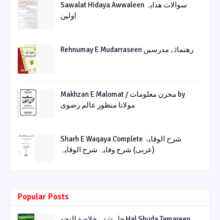
Sawalat Hidaya Awwaleen سوالات ھدایہ
اولین
Rehnumay E Mudarraseen رهنمائے مدرسین
Makhzan E Malomat / مخزن معلومات by
مولانا منظور عالم رضوی
Sharh E Waqaya Complete شرح الوقایۃ
(عربی) شرح وقایہ شرح الوقایہ
Popular Posts
حل شدہ خلاصة النحو Hal Shuda Tamareen