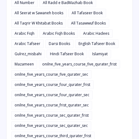
All Number
All Radd e BadMazhab Book
All Seerat w Sawaneh books
All Tafaseer Book
All Taqrir W Khitabat Books
All Tasawwuf Books
Arabic Fiqh
Arabic Fiqh Books
Arabic Hadees
Arabic Tafseer
Darsi Books
English Tafseer Book
Gulrez_misbahi
Hindi Tafseer Book
Islamiyat
Mazameen
onilne_five_years_course_five_qurater_frist
onilne_five_years_course_five_qurater_sec
onilne_five_years_course_four_qurater_frist
onilne_five_years_course_four_qurater_sec
onilne_five_years_course_frist_qurater_sec
onilne_five_years_course_sec_qurater_frist
onilne_five_years_course_sec_qurater_sec
onilne_five_years_course_third_qurater_frist