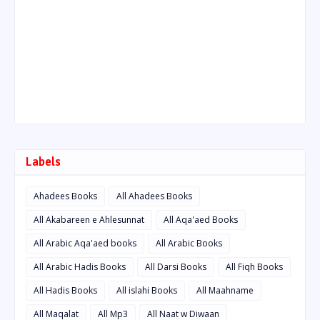
Labels
Ahadees Books
All Ahadees Books
All Akabareen e Ahlesunnat
All Aqa'aed Books
All Arabic Aqa'aed books
All Arabic Books
All Arabic Hadis Books
All Darsi Books
All Fiqh Books
All Hadis Books
All islahi Books
All Maahname
All Maqalat
All Mp3
All Naat w Diwaan