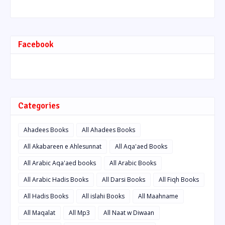
Facebook
Categories
Ahadees Books
All Ahadees Books
All Akabareen e Ahlesunnat
All Aqa'aed Books
All Arabic Aqa'aed books
All Arabic Books
All Arabic Hadis Books
All Darsi Books
All Fiqh Books
All Hadis Books
All islahi Books
All Maahname
All Maqalat
All Mp3
All Naat w Diwaan