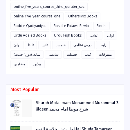
onilne_five_years_course_third_qurater_sec
online_five_year_course_one
Others Mix Books
Radd e Qadiyaniyat
Rasail e Fatawa Rizvia
Sindhi
Urdu Aqa'ed Books
Urdu Fiqh Books
اعدادیہ
اولی
رابعہ
درس نظامی
خامسہ
ثانیہ
ثالثا
اولیٰ
متفرقات
کتب
فضیلت
سادسہ
سابعہ(دورہٌ حدیث)
ویڈیوز
مضامین
Most Popular
Sharah Mota Imam Mohammed Mukammal 3
jildeen شرح موطا امام محمد
حل شدہ خلاصة النحو Hal Shuda Tamareen