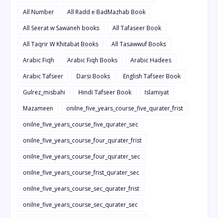
All Number
All Radd e BadMazhab Book
All Seerat w Sawaneh books
All Tafaseer Book
All Taqrir W Khitabat Books
All Tasawwuf Books
Arabic Fiqh
Arabic Fiqh Books
Arabic Hadees
Arabic Tafseer
Darsi Books
English Tafseer Book
Gulrez_misbahi
Hindi Tafseer Book
Islamiyat
Mazameen
onilne_five_years_course_five_qurater_frist
onilne_five_years_course_five_qurater_sec
onilne_five_years_course_four_qurater_frist
onilne_five_years_course_four_qurater_sec
onilne_five_years_course_frist_qurater_sec
onilne_five_years_course_sec_qurater_frist
onilne_five_years_course_sec_qurater_sec