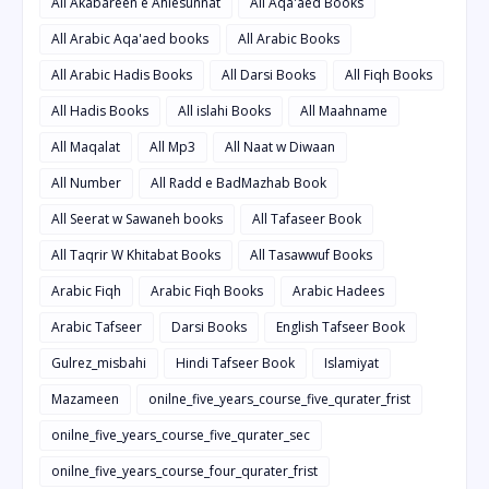
All Akabareen e Ahlesunnat
All Aqa'aed Books
All Arabic Aqa'aed books
All Arabic Books
All Arabic Hadis Books
All Darsi Books
All Fiqh Books
All Hadis Books
All islahi Books
All Maahname
All Maqalat
All Mp3
All Naat w Diwaan
All Number
All Radd e BadMazhab Book
All Seerat w Sawaneh books
All Tafaseer Book
All Taqrir W Khitabat Books
All Tasawwuf Books
Arabic Fiqh
Arabic Fiqh Books
Arabic Hadees
Arabic Tafseer
Darsi Books
English Tafseer Book
Gulrez_misbahi
Hindi Tafseer Book
Islamiyat
Mazameen
onilne_five_years_course_five_qurater_frist
onilne_five_years_course_five_qurater_sec
onilne_five_years_course_four_qurater_frist