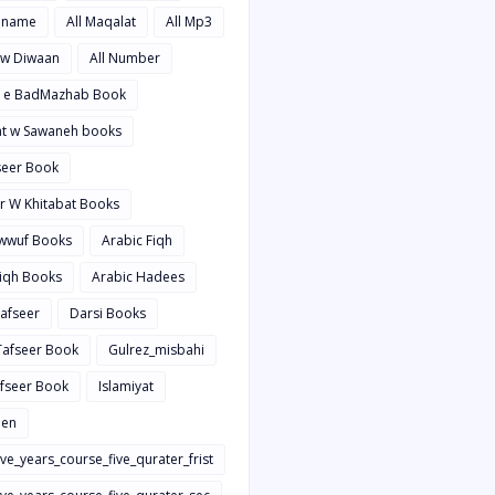
hname
All Maqalat
All Mp3
t w Diwaan
All Number
d e BadMazhab Book
rat w Sawaneh books
aseer Book
ir W Khitabat Books
awwuf Books
Arabic Fiqh
Fiqh Books
Arabic Hadees
Tafseer
Darsi Books
 Tafseer Book
Gulrez_misbahi
afseer Book
Islamiyat
en
ive_years_course_five_qurater_frist