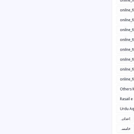
onilne_f
onilne_f
onilne_
onilne_f
onilne_f
onilne_
onilne_f
onilne_f
online_
Others 
Rasail e
Urdu Aq
اعدادیہ
خامسہ