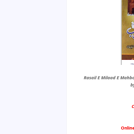
C
Onlin