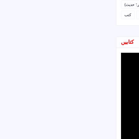
رہٌ حدیث
کتب
کتابیں