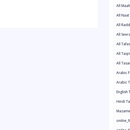
All Maa
All Naa
All Rad
All See
All Taf
All Taqr
All Tas
Arabic 
Arabic 
English
Hindi T
Mazame
onilne_f