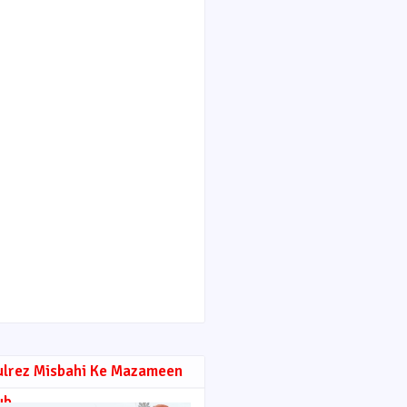
ulrez Misbahi Ke Mazameen
ub