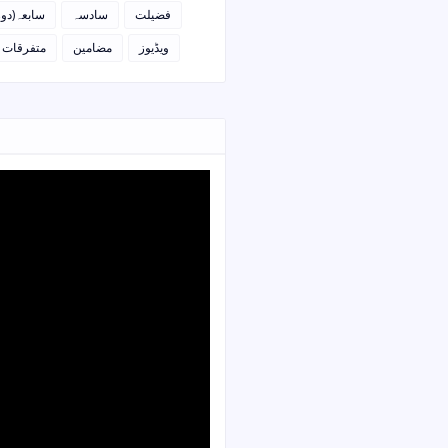
فضیلت
سادسہ
سابعہ(دو)
ویڈیوز
مضامین
متفرقات