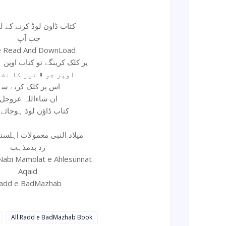
کتاب ڈاون لوڈ کرنے کے لیئ
جب آپ
e Read And DownLoad
پر کلک کرینگے تو کتاب اوپن ہوجائے گی
اوپر جو ⬇ تیر کا نشان ہے
اس پر کلک کرنے سے
ان شاءاللہ عزوجل
کتاب ڈاؤن لوڈ ہوجائے
میلاد النبی معمولات اہلسن
رد بدمذہب
 Nabi Mamolat e Ahlesunnat
Aqaid
add e BadMazhab
All Radd e BadMazhab Book