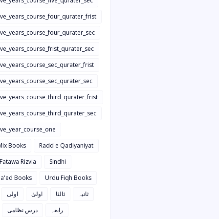
ive_years_course_five_qurater_sec
ive_years_course_four_qurater_frist
five_years_course_four_qurater_sec
ive_years_course_frist_qurater_sec
ive_years_course_sec_qurater_frist
five_years_course_sec_qurater_sec
ive_years_course_third_qurater_frist
ive_years_course_third_qurater_sec
five_year_course_one
Mix Books
Radd e Qadiyaniyat
 Fatawa Rizvia
Sindhi
a'ed Books
Urdu Fiqh Books
ثانیہ
ثالثا
اولیٰ
اولی
رابعہ
درس نظامی