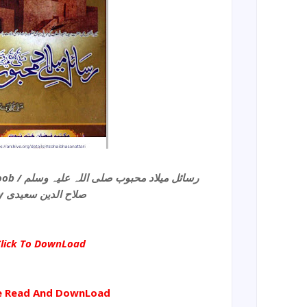
Rasail E Milaad E Mahboob / رسائل میلاد محبوب صلی اللہ علیہ وسلم
by صلاح الدین سعیدی
lick To DownLoad
e Read And DownLoad