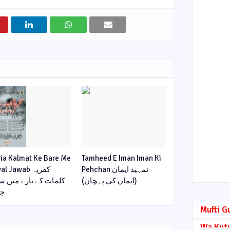
ria Kalmat Ke Bare Me
Tamheed E Iman Iman Ki
Pehchan تمہید ایمان
l Jawab کفریہ
(ایمان کی پہچان)
کلمات کے بارے میں س
جو
Mufti G
Wa Kut