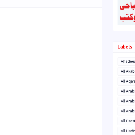
Labels
Ahadee
All Aka
All Aqa
All Ara
All Arab
All Arab
All Dars
All Had