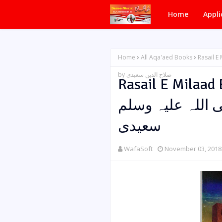
Home
Appli
Home
All Aqa'aed Books
Rasail E Milaad E M
by صلاح الدین سعیدی
Rasail E Milaad E Mahb
حبوب صلی اللہ علیہ وسلم
سعیدی
WafaSoft
November 03, 2018