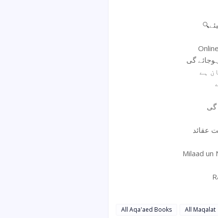
🔍ے
Onlin
 گی
ت عقائد
Milaad un
R
All Aqa'aed Books
All Maqalat