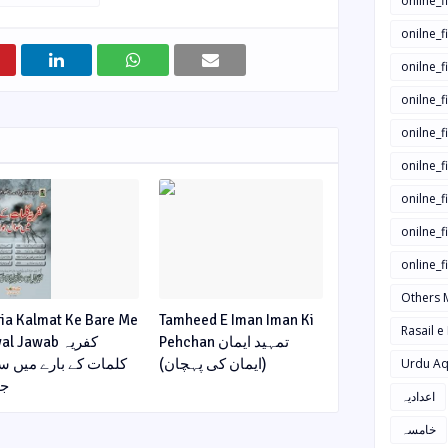
onilne_f
onilne_f
onilne_
onilne_f
onilne_f
onilne_
onilne_f
onilne_f
online_
Others 
ria Kalmat Ke Bare Me
Tamheed E Iman Iman Ki
Rasail e
Pehchan تمہید ایمان
l Jawab کفریہ
کلمات کے بارے میں س
(ایمان کی پہچان)
Urdu Aq
جو
اعدادیہ
خامسہ