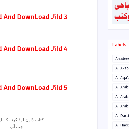
d And DownLoad Jild 3
Labels
d And DownLoad Jild 4
Ahadee
All Aka
All Aqa
d And DownLoad Jild 5
All Ara
All Arab
All Arab
All Dars
کتاب ڈاون لوڈ کرنے کے لیئے
All Had
جب آپ