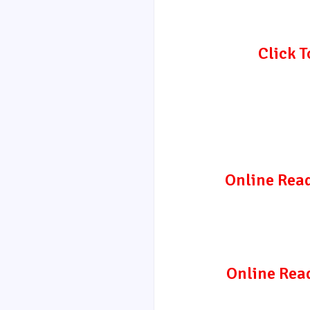
Click 
Online Re
Online Rea