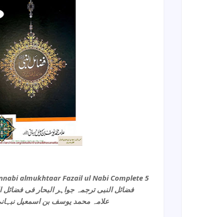
innabi almukhtaar Fazail ul Nabi Complete 5
فضائل النبی ترجمہ جواہر البحار فی فضائل النبی مکمل 
علامہ محمد یوسف بن اسمعیل نبہانی ع