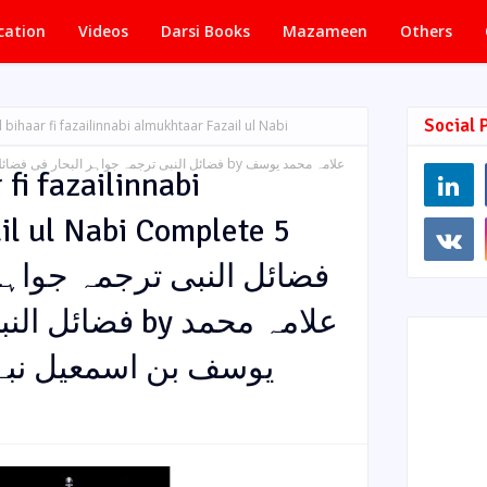
cation
Videos
Darsi Books
Mazameen
Others
Social 
 bihaar fi fazailinnabi almukhtaar Fazail ul Nabi
fi fazailinnabi
il ul Nabi Complete 5
یوسف بن اسمعیل نبہ