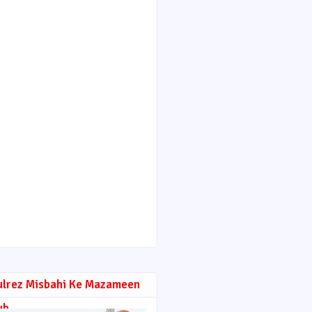
ulrez Misbahi Ke Mazameen
ub