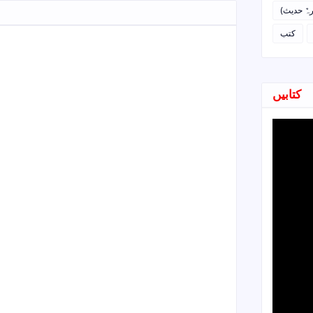
رہٌ حدیث
کتب
کتابیں