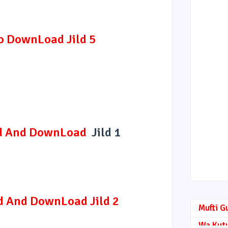
To DownLoad Jild 5
ad And DownLoad
Jild 1
d And DownLoad Jild 2
Mufti G
Wa Kut