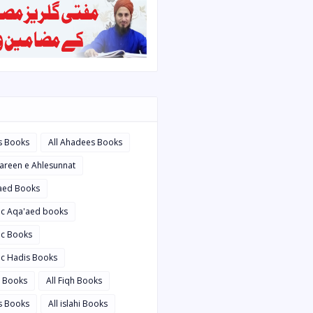
s Books
All Ahadees Books
bareen e Ahlesunnat
'aed Books
bic Aqa'aed books
ic Books
ic Hadis Books
i Books
All Fiqh Books
is Books
All islahi Books