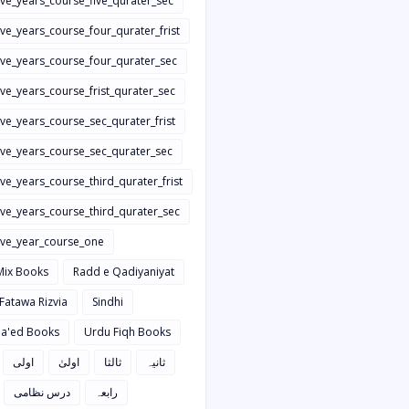
ive_years_course_five_qurater_sec
ive_years_course_four_qurater_frist
five_years_course_four_qurater_sec
ive_years_course_frist_qurater_sec
ive_years_course_sec_qurater_frist
five_years_course_sec_qurater_sec
ive_years_course_third_qurater_frist
ive_years_course_third_qurater_sec
five_year_course_one
Mix Books
Radd e Qadiyaniyat
 Fatawa Rizvia
Sindhi
a'ed Books
Urdu Fiqh Books
ثانیہ
ثالثا
اولیٰ
اولی
رابعہ
درس نظامی