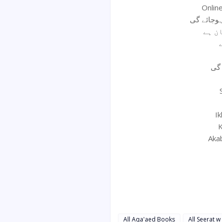
Onlin
 گی
Ik
K
Aka
All Aqa'aed Books
All Seerat 