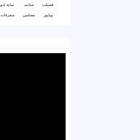
فضیلت
سادسہ
سابعہ(دو)
ویڈیوز
مضامین
متفرقات