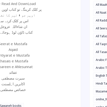
e Read And DownLoad
All Maa
پر کلک کرینگے تو کتاب اوپن ہوجائے گی
All Naa
اوپر جو ⬇ تیر کا نشان ہے
اس پر کلک کرنے سے
All Rad
ان شاءاللہ عزوجل
All See
کتاب ڈاؤن لوڈ ہوجائے
All Taf
Seerat e Mustafa
All Taqr
Aqaid
All Tas
htiyarat e Mustafa
Arabic 
hasais e Mustafa
bareen e Ahlesunnat
Arabic 
عقائد
English
سیرت مصطفی
اکابرین اہلسنت
Hindi T
خصائص مصطفی
Mazame
onilne_f
w Sawaneh books