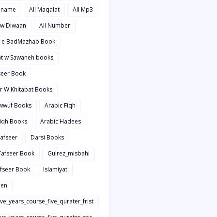
hname
All Maqalat
All Mp3
t w Diwaan
All Number
d e BadMazhab Book
rat w Sawaneh books
aseer Book
ir W Khitabat Books
awwuf Books
Arabic Fiqh
Fiqh Books
Arabic Hadees
Tafseer
Darsi Books
 Tafseer Book
Gulrez_misbahi
afseer Book
Islamiyat
en
ive_years_course_five_qurater_frist