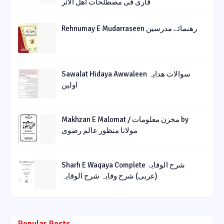
قاری فی مصطلحات أھل الأثر
Rehnumay E Mudarraseen رهنمائے مدرسین
Sawalat Hidaya Awwaleen سوالات ھدایہ
اولین
Makhzan E Malomat / مخزن معلومات by
مولانا منظور عالم رضوی
Sharh E Waqaya Complete شرح الوقایۃ
(عربی) شرح وقایہ شرح الوقایہ
Popular Posts