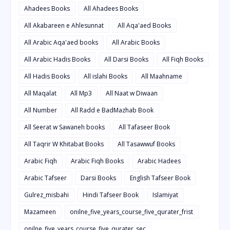
Ahadees Books
All Ahadees Books
All Akabareen e Ahlesunnat
All Aqa'aed Books
All Arabic Aqa'aed books
All Arabic Books
All Arabic Hadis Books
All Darsi Books
All Fiqh Books
All Hadis Books
All islahi Books
All Maahname
All Maqalat
All Mp3
All Naat w Diwaan
All Number
All Radd e BadMazhab Book
All Seerat w Sawaneh books
All Tafaseer Book
All Taqrir W Khitabat Books
All Tasawwuf Books
Arabic Fiqh
Arabic Fiqh Books
Arabic Hadees
Arabic Tafseer
Darsi Books
English Tafseer Book
Gulrez_misbahi
Hindi Tafseer Book
Islamiyat
Mazameen
onilne_five_years_course_five_qurater_frist
onilne_five_years_course_five_qurater_sec