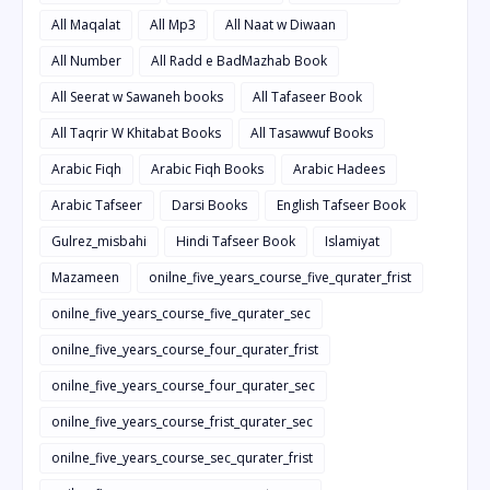
All Maqalat
All Mp3
All Naat w Diwaan
All Number
All Radd e BadMazhab Book
All Seerat w Sawaneh books
All Tafaseer Book
All Taqrir W Khitabat Books
All Tasawwuf Books
Arabic Fiqh
Arabic Fiqh Books
Arabic Hadees
Arabic Tafseer
Darsi Books
English Tafseer Book
Gulrez_misbahi
Hindi Tafseer Book
Islamiyat
Mazameen
onilne_five_years_course_five_qurater_frist
onilne_five_years_course_five_qurater_sec
onilne_five_years_course_four_qurater_frist
onilne_five_years_course_four_qurater_sec
onilne_five_years_course_frist_qurater_sec
onilne_five_years_course_sec_qurater_frist