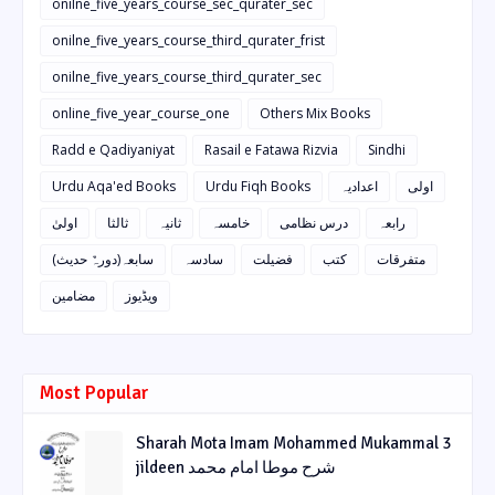
onilne_five_years_course_sec_qurater_sec
onilne_five_years_course_third_qurater_frist
onilne_five_years_course_third_qurater_sec
online_five_year_course_one
Others Mix Books
Radd e Qadiyaniyat
Rasail e Fatawa Rizvia
Sindhi
Urdu Aqa'ed Books
Urdu Fiqh Books
اعدادیہ
اولی
رابعہ
درس نظامی
خامسہ
ثانیہ
ثالثا
اولیٰ
متفرقات
کتب
فضیلت
سادسہ
سابعہ(دورہٌ حدیث)
ویڈیوز
مضامین
Most Popular
Sharah Mota Imam Mohammed Mukammal 3
jildeen شرح موطا امام محمد