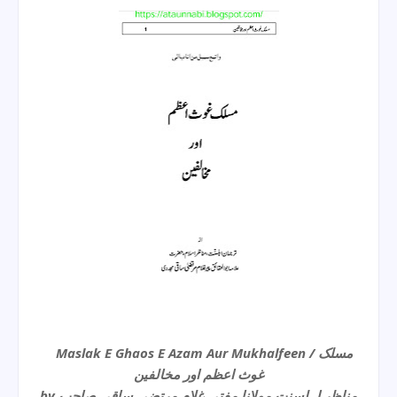
Maslak E Ghaos E Azam Aur Mukhalfeen / مسلک
غوث اعظم اور مخالفین
by مناظر اہلسنت مولانا مفتی غلام مرتضی ساقی صاحب