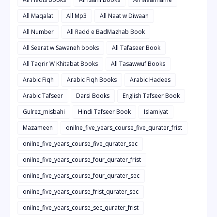
All Maqalat
All Mp3
All Naat w Diwaan
All Number
All Radd e BadMazhab Book
All Seerat w Sawaneh books
All Tafaseer Book
All Taqrir W Khitabat Books
All Tasawwuf Books
Arabic Fiqh
Arabic Fiqh Books
Arabic Hadees
Arabic Tafseer
Darsi Books
English Tafseer Book
Gulrez_misbahi
Hindi Tafseer Book
Islamiyat
Mazameen
onilne_five_years_course_five_qurater_frist
onilne_five_years_course_five_qurater_sec
onilne_five_years_course_four_qurater_frist
onilne_five_years_course_four_qurater_sec
onilne_five_years_course_frist_qurater_sec
onilne_five_years_course_sec_qurater_frist