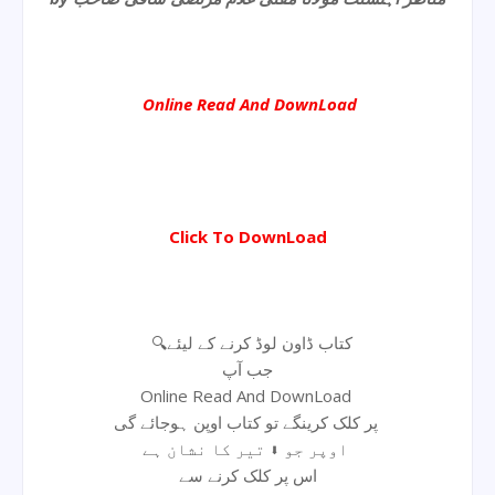
Online Read And DownLoad
Click To DownLoad
🔍کتاب ڈاون لوڈ کرنے کے لیئے
جب آپ
Online Read And DownLoad
پر کلک کرینگے تو کتاب اوپن ہوجائے گی
اوپر جو ⬇ تیر کا نشان ہے
اس پر کلک کرنے سے