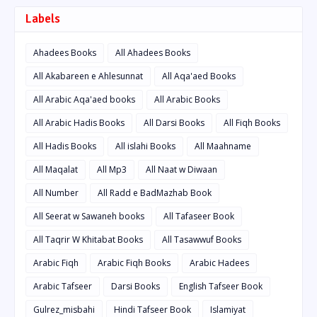
Labels
Ahadees Books
All Ahadees Books
All Akabareen e Ahlesunnat
All Aqa'aed Books
All Arabic Aqa'aed books
All Arabic Books
All Arabic Hadis Books
All Darsi Books
All Fiqh Books
All Hadis Books
All islahi Books
All Maahname
All Maqalat
All Mp3
All Naat w Diwaan
All Number
All Radd e BadMazhab Book
All Seerat w Sawaneh books
All Tafaseer Book
All Taqrir W Khitabat Books
All Tasawwuf Books
Arabic Fiqh
Arabic Fiqh Books
Arabic Hadees
Arabic Tafseer
Darsi Books
English Tafseer Book
Gulrez_misbahi
Hindi Tafseer Book
Islamiyat