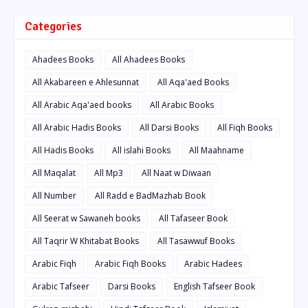
Categories
Ahadees Books
All Ahadees Books
All Akabareen e Ahlesunnat
All Aqa'aed Books
All Arabic Aqa'aed books
All Arabic Books
All Arabic Hadis Books
All Darsi Books
All Fiqh Books
All Hadis Books
All islahi Books
All Maahname
All Maqalat
All Mp3
All Naat w Diwaan
All Number
All Radd e BadMazhab Book
All Seerat w Sawaneh books
All Tafaseer Book
All Taqrir W Khitabat Books
All Tasawwuf Books
Arabic Fiqh
Arabic Fiqh Books
Arabic Hadees
Arabic Tafseer
Darsi Books
English Tafseer Book