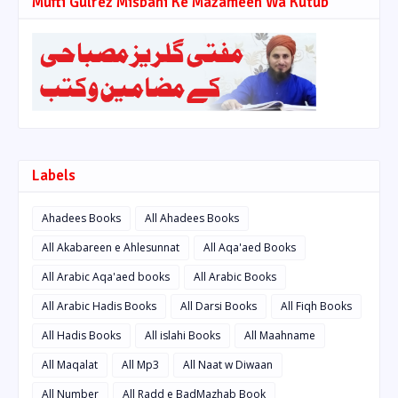
Mufti Gulrez Misbahi Ke Mazameen Wa Kutub
Labels
Ahadees Books
All Ahadees Books
All Akabareen e Ahlesunnat
All Aqa'aed Books
All Arabic Aqa'aed books
All Arabic Books
All Arabic Hadis Books
All Darsi Books
All Fiqh Books
All Hadis Books
All islahi Books
All Maahname
All Maqalat
All Mp3
All Naat w Diwaan
All Number
All Radd e BadMazhab Book