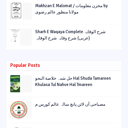
Makhzan E Malomat / مخزن معلومات by
مولانا منظور عالم رضوی
Sharh E Waqaya Complete شرح الوقایۃ
(عربی) شرح وقایہ شرح الوقایہ
Popular Posts
حل شدہ خلاصة النحو Hal Shuda Tamareen
Khulasa Tul Nahve Hal Tmareen
مصباحی آن لائن پانچ سالہ عالم کورس م