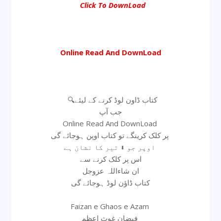
Click To DownLoad
Online Read And DownLoad
🔍کتاب ڈاون لوڈ کرنے کے لیئے
جب آپ
Online Read And DownLoad
پر کلک کرینگے تو کتاب اوپن ہوجائے گی
اوپر جو ⬇ تیر کا نشان ہے
اس پر کلک کرنے سے
ان شاءاللہ عزوجل
کتاب ڈاؤن لوڈ ہوجائے گی
Faizan e Ghaos e Azam
فیضان غوث اعظم