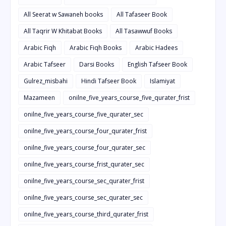
All Seerat w Sawaneh books
All Tafaseer Book
All Taqrir W Khitabat Books
All Tasawwuf Books
Arabic Fiqh
Arabic Fiqh Books
Arabic Hadees
Arabic Tafseer
Darsi Books
English Tafseer Book
Gulrez_misbahi
Hindi Tafseer Book
Islamiyat
Mazameen
onilne_five_years_course_five_qurater_frist
onilne_five_years_course_five_qurater_sec
onilne_five_years_course_four_qurater_frist
onilne_five_years_course_four_qurater_sec
onilne_five_years_course_frist_qurater_sec
onilne_five_years_course_sec_qurater_frist
onilne_five_years_course_sec_qurater_sec
onilne_five_years_course_third_qurater_frist