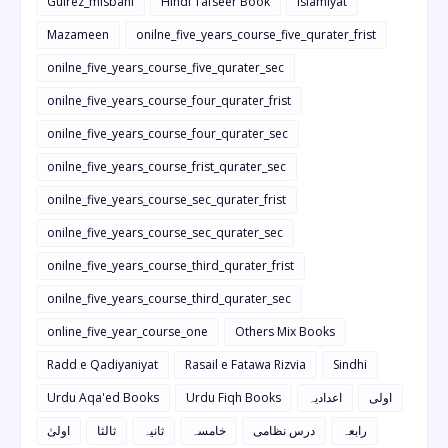
Gulrez_misbahi
Hindi Tafseer Book
Islamiyat
Mazameen
onilne_five_years_course_five_qurater_frist
onilne_five_years_course_five_qurater_sec
onilne_five_years_course_four_qurater_frist
onilne_five_years_course_four_qurater_sec
onilne_five_years_course_frist_qurater_sec
onilne_five_years_course_sec_qurater_frist
onilne_five_years_course_sec_qurater_sec
onilne_five_years_course_third_qurater_frist
onilne_five_years_course_third_qurater_sec
online_five_year_course_one
Others Mix Books
Radd e Qadiyaniyat
Rasail e Fatawa Rizvia
Sindhi
Urdu Aqa'ed Books
Urdu Fiqh Books
اعدادیہ
اولی
رابعہ
درس نظامی
خامسہ
ثانیہ
ثالثا
اولیٰ