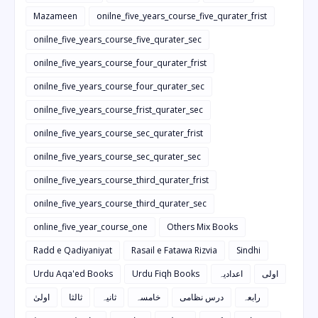
Mazameen
onilne_five_years_course_five_qurater_frist
onilne_five_years_course_five_qurater_sec
onilne_five_years_course_four_qurater_frist
onilne_five_years_course_four_qurater_sec
onilne_five_years_course_frist_qurater_sec
onilne_five_years_course_sec_qurater_frist
onilne_five_years_course_sec_qurater_sec
onilne_five_years_course_third_qurater_frist
onilne_five_years_course_third_qurater_sec
online_five_year_course_one
Others Mix Books
Radd e Qadiyaniyat
Rasail e Fatawa Rizvia
Sindhi
Urdu Aqa'ed Books
Urdu Fiqh Books
اعدادیہ
اولی
رابعہ
درس نظامی
خامسہ
ثانیہ
ثالثا
اولیٰ