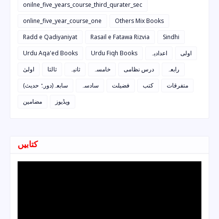
onilne_five_years_course_third_qurater_sec
online_five_year_course_one
Others Mix Books
Radd e Qadiyaniyat
Rasail e Fatawa Rizvia
Sindhi
Urdu Aqa'ed Books
Urdu Fiqh Books
اعدادیہ
اولی
رابعہ
درس نظامی
خامسہ
ثانیہ
ثالثا
اولیٰ
متفرقات
کتب
فضیلت
سادسہ
سابعہ(دورہٌ حدیث)
ویڈیوز
مضامین
کتابیں