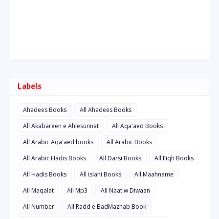
Labels
Ahadees Books
All Ahadees Books
All Akabareen e Ahlesunnat
All Aqa'aed Books
All Arabic Aqa'aed books
All Arabic Books
All Arabic Hadis Books
All Darsi Books
All Fiqh Books
All Hadis Books
All islahi Books
All Maahname
All Maqalat
All Mp3
All Naat w Diwaan
All Number
All Radd e BadMazhab Book