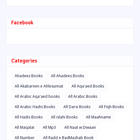
Facebook
Categories
Ahadees Books
All Ahadees Books
All Akabareen e Ahlesunnat
All Aqa'aed Books
All Arabic Aqa'aed books
All Arabic Books
All Arabic Hadis Books
All Darsi Books
All Fiqh Books
All Hadis Books
All islahi Books
All Maahname
All Maqalat
All Mp3
All Naat w Diwaan
All Number
All Radd e BadMazhab Book