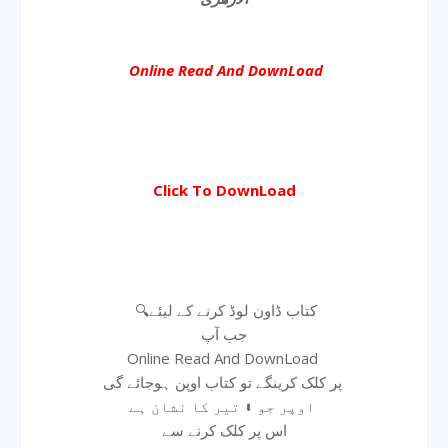
Online Read And DownLoad
Click To DownLoad
🔍کتاب ڈاون لوڈ کرنے کے لیئے
جب آپ
Online Read And DownLoad
پر کلک کرینگے تو کتاب اوپن ہوجائے گی
اوپر جو ⬇ تیر کا نشان ہے
اس پر کلک کرنے سے