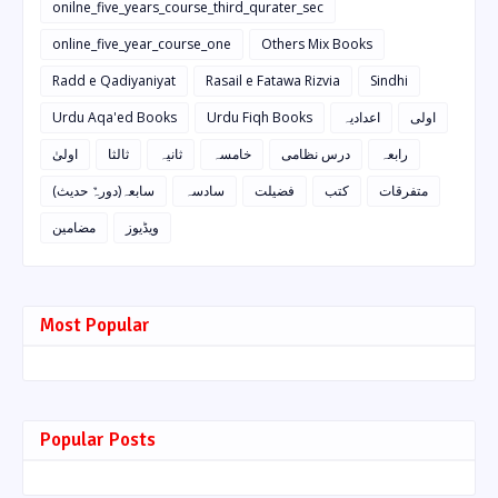
onilne_five_years_course_third_qurater_sec
online_five_year_course_one
Others Mix Books
Radd e Qadiyaniyat
Rasail e Fatawa Rizvia
Sindhi
Urdu Aqa'ed Books
Urdu Fiqh Books
اعدادیہ
اولی
رابعہ
درس نظامی
خامسہ
ثانیہ
ثالثا
اولیٰ
متفرقات
کتب
فضیلت
سادسہ
سابعہ(دورہٌ حدیث)
ویڈیوز
مضامین
Most Popular
Popular Posts