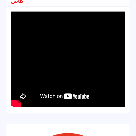
کتابیں