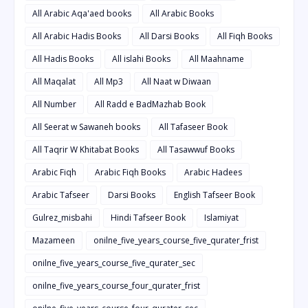
All Arabic Aqa'aed books
All Arabic Books
All Arabic Hadis Books
All Darsi Books
All Fiqh Books
All Hadis Books
All islahi Books
All Maahname
All Maqalat
All Mp3
All Naat w Diwaan
All Number
All Radd e BadMazhab Book
All Seerat w Sawaneh books
All Tafaseer Book
All Taqrir W Khitabat Books
All Tasawwuf Books
Arabic Fiqh
Arabic Fiqh Books
Arabic Hadees
Arabic Tafseer
Darsi Books
English Tafseer Book
Gulrez_misbahi
Hindi Tafseer Book
Islamiyat
Mazameen
onilne_five_years_course_five_qurater_frist
onilne_five_years_course_five_qurater_sec
onilne_five_years_course_four_qurater_frist