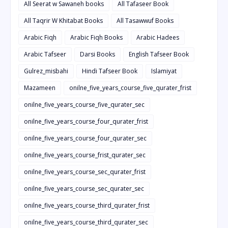
All Seerat w Sawaneh books
All Tafaseer Book
All Taqrir W Khitabat Books
All Tasawwuf Books
Arabic Fiqh
Arabic Fiqh Books
Arabic Hadees
Arabic Tafseer
Darsi Books
English Tafseer Book
Gulrez_misbahi
Hindi Tafseer Book
Islamiyat
Mazameen
onilne_five_years_course_five_qurater_frist
onilne_five_years_course_five_qurater_sec
onilne_five_years_course_four_qurater_frist
onilne_five_years_course_four_qurater_sec
onilne_five_years_course_frist_qurater_sec
onilne_five_years_course_sec_qurater_frist
onilne_five_years_course_sec_qurater_sec
onilne_five_years_course_third_qurater_frist
onilne_five_years_course_third_qurater_sec