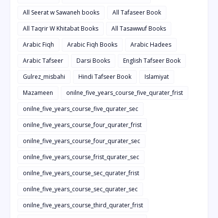
All Seerat w Sawaneh books
All Tafaseer Book
All Taqrir W Khitabat Books
All Tasawwuf Books
Arabic Fiqh
Arabic Fiqh Books
Arabic Hadees
Arabic Tafseer
Darsi Books
English Tafseer Book
Gulrez_misbahi
Hindi Tafseer Book
Islamiyat
Mazameen
onilne_five_years_course_five_qurater_frist
onilne_five_years_course_five_qurater_sec
onilne_five_years_course_four_qurater_frist
onilne_five_years_course_four_qurater_sec
onilne_five_years_course_frist_qurater_sec
onilne_five_years_course_sec_qurater_frist
onilne_five_years_course_sec_qurater_sec
onilne_five_years_course_third_qurater_frist