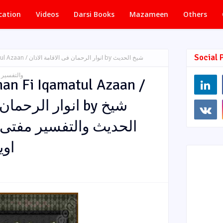
cation
Videos
Darsi Books
Mazameen
Others
Social 
انوار ال by شیخ الحدیث
والتفسیر 
n Fi Iqamatul Azaan /
انوار الرح by شیخ
الحدیث والتفسیر مفتی
اوی