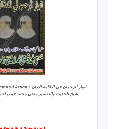
Anwaar Ur Rahman Fi Iqamatul Azaan / انوار الرحمان فی الاقامة الاذان
شیخ الحدیث والتفسیر مفتی محمد فیض احمد ا
ne Read And DownLoad