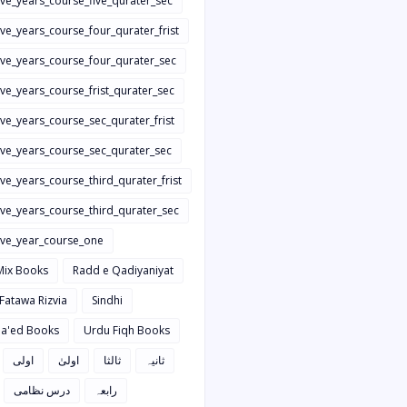
ive_years_course_five_qurater_sec
ive_years_course_four_qurater_frist
five_years_course_four_qurater_sec
ive_years_course_frist_qurater_sec
ive_years_course_sec_qurater_frist
five_years_course_sec_qurater_sec
ive_years_course_third_qurater_frist
ive_years_course_third_qurater_sec
five_year_course_one
Mix Books
Radd e Qadiyaniyat
 Fatawa Rizvia
Sindhi
a'ed Books
Urdu Fiqh Books
ثانیہ
ثالثا
اولیٰ
اولی
رابعہ
درس نظامی