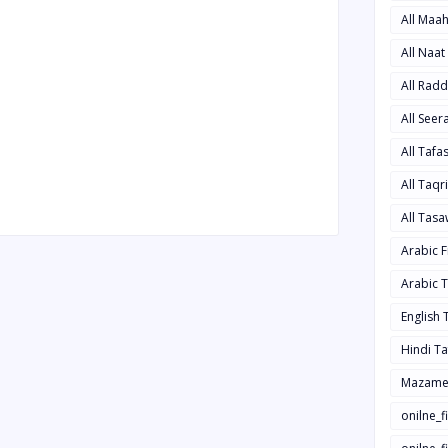
All Maa
All Naa
All Rad
All See
All Taf
All Taqr
All Tas
Arabic 
Arabic 
English
Hindi T
Mazame
onilne_f