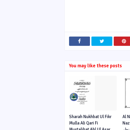
You may like these posts
Sharah Nukhbat Ul Fikr
Al 
Mulla Ali Qari Fi
Nazar ی نزھة
Mustalihat Ahl Ul Asar
نظر