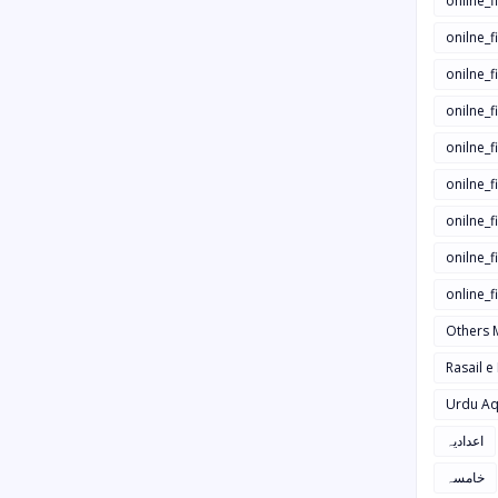
onilne_f
onilne_f
onilne_
onilne_f
onilne_f
onilne_
onilne_f
onilne_f
online_
Others 
Rasail e
Urdu Aq
اعدادیہ
خامسہ