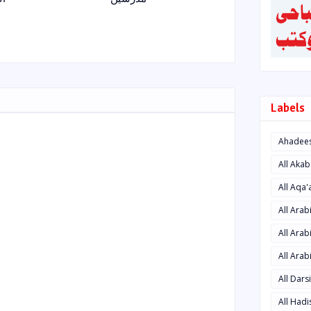
Labels
Ahadee
All Aka
All Aqa
All Ara
All Arab
All Arab
All Dars
All Had