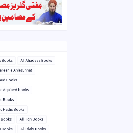
s Books
All Ahadees Books
bareen e Ahlesunnat
'aed Books
bic Aqa'aed books
ic Books
ic Hadis Books
i Books
All Fiqh Books
is Books
All islahi Books