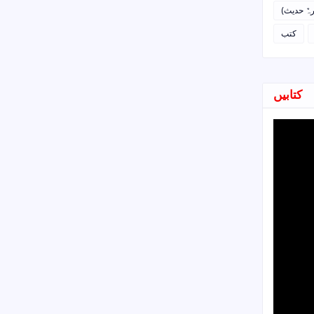
رہٌ حدیث
کتب
کتابیں