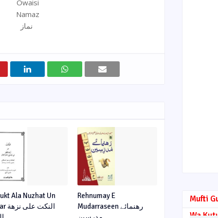
Owaisi
Namaz
نماز
Nukt Ala Nuzhat Un
Rehnumay E
Mufti G
Mudarraseen رهنمائے
النکت عل
Wa Kut
مدرسین
ال