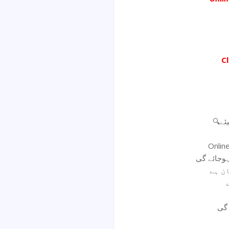
C
🔍ے
Onlin
 گی