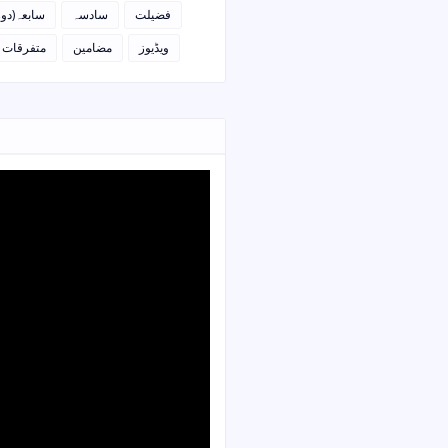
فضیلت
سادسہ
سابعہ(دو)
ویڈیوز
مضامین
متفرقات