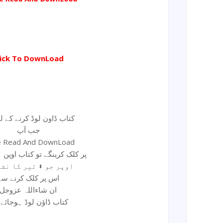
lick To DownLoad
کتاب ڈاون لوڈ کرنے کے لیئ
جب آپ
e Read And DownLoad
پر کلک کرینگے تو کتاب اوپن ہوجائے گی
اوپر جو ⬇ تیر کا نشان ہے
اس پر کلک کرنے سے
ان شاءاللہ عزوجل
کتاب ڈاؤن لوڈ ہوجائے