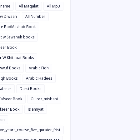
hname
All Maqalat
All Mp3
t w Diwaan
All Number
d e BadMazhab Book
rat w Sawaneh books
aseer Book
ir W Khitabat Books
awwuf Books
Arabic Fiqh
Fiqh Books
Arabic Hadees
Tafseer
Darsi Books
 Tafseer Book
Gulrez_misbahi
afseer Book
Islamiyat
en
ive_years_course_five_qurater_frist