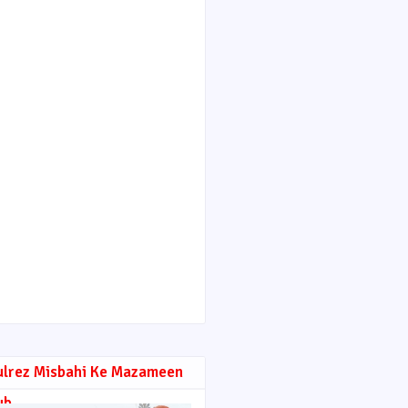
ulrez Misbahi Ke Mazameen
ub