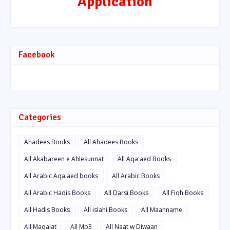
Application
Facebook
Categories
Ahadees Books
All Ahadees Books
All Akabareen e Ahlesunnat
All Aqa'aed Books
All Arabic Aqa'aed books
All Arabic Books
All Arabic Hadis Books
All Darsi Books
All Fiqh Books
All Hadis Books
All islahi Books
All Maahname
All Maqalat
All Mp3
All Naat w Diwaan