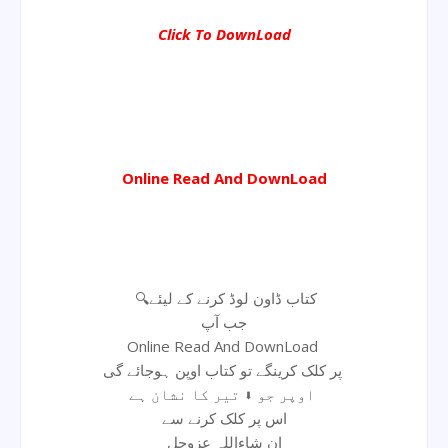
Click To DownLoad
Online Read And DownLoad
🔍کتاب ڈاون لوڈ کرنے کے لیئے
جب آپ
Online Read And DownLoad
پر کلک کرینگے تو کتاب اوپن ہوجائے گی
اوپر جو ⬇ تیر کا نشان ہے
اس پر کلک کرنے سے
ان شاءاللہ عزوجل