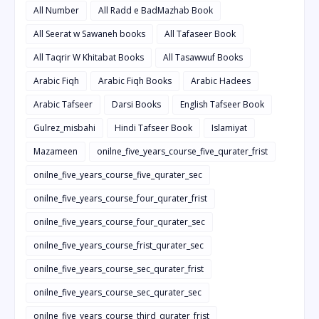
All Number
All Radd e BadMazhab Book
All Seerat w Sawaneh books
All Tafaseer Book
All Taqrir W Khitabat Books
All Tasawwuf Books
Arabic Fiqh
Arabic Fiqh Books
Arabic Hadees
Arabic Tafseer
Darsi Books
English Tafseer Book
Gulrez_misbahi
Hindi Tafseer Book
Islamiyat
Mazameen
onilne_five_years_course_five_qurater_frist
onilne_five_years_course_five_qurater_sec
onilne_five_years_course_four_qurater_frist
onilne_five_years_course_four_qurater_sec
onilne_five_years_course_frist_qurater_sec
onilne_five_years_course_sec_qurater_frist
onilne_five_years_course_sec_qurater_sec
onilne_five_years_course_third_qurater_frist