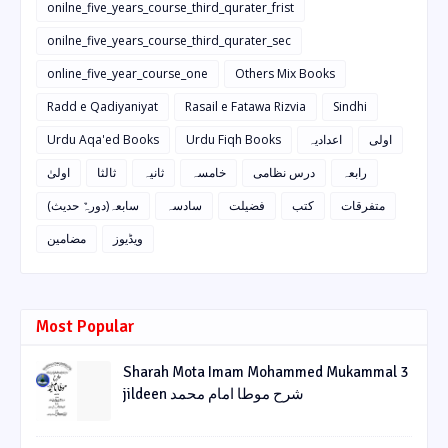
onilne_five_years_course_third_qurater_frist
onilne_five_years_course_third_qurater_sec
online_five_year_course_one
Others Mix Books
Radd e Qadiyaniyat
Rasail e Fatawa Rizvia
Sindhi
Urdu Aqa'ed Books
Urdu Fiqh Books
اعدادیہ
اولی
رابعہ
درس نظامی
خامسہ
ثانیہ
ثالثا
اولیٰ
متفرقات
کتب
فضیلت
سادسہ
سابعہ(دورہٌ حدیث)
ویڈیوز
مضامین
Most Popular
Sharah Mota Imam Mohammed Mukammal 3
jildeen شرح موطا امام محمد