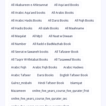
All Akabareen e Ahlesunnat
All Aqa'aed Books
All Arabic Aqa'aed books
All Arabic Books
All Arabic Hadis Books
All Darsi Books
All Fiqh Books
All Hadis Books
All islahi Books
All Maahname
All Maqalat
All Mp3
All Naat w Diwaan
All Number
All Radd e BadMazhab Book
All Seerat w Sawaneh books
All Tafaseer Book
All Taqrir W Khitabat Books
All Tasawwuf Books
Arabic Fiqh
Arabic Fiqh Books
Arabic Hadees
Arabic Tafseer
Darsi Books
English Tafseer Book
Gulrez_misbahi
Hindi Tafseer Book
Islamiyat
Mazameen
onilne_five_years_course_five_qurater_frist
onilne_five_years_course_five_qurater_sec