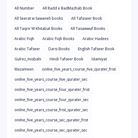
All Number
All Radd e BadMazhab Book
All Seerat w Sawaneh books
All Tafaseer Book
All Taqrir W Khitabat Books
All Tasawwuf Books
Arabic Fiqh
Arabic Fiqh Books
Arabic Hadees
Arabic Tafseer
Darsi Books
English Tafseer Book
Gulrez_misbahi
Hindi Tafseer Book
Islamiyat
Mazameen
onilne_five_years_course_five_qurater_frist
onilne_five_years_course_five_qurater_sec
onilne_five_years_course_four_qurater_frist
onilne_five_years_course_four_qurater_sec
onilne_five_years_course_frist_qurater_sec
onilne_five_years_course_sec_qurater_frist
onilne_five_years_course_sec_qurater_sec