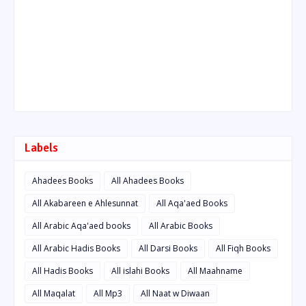
Labels
Ahadees Books
All Ahadees Books
All Akabareen e Ahlesunnat
All Aqa'aed Books
All Arabic Aqa'aed books
All Arabic Books
All Arabic Hadis Books
All Darsi Books
All Fiqh Books
All Hadis Books
All islahi Books
All Maahname
All Maqalat
All Mp3
All Naat w Diwaan