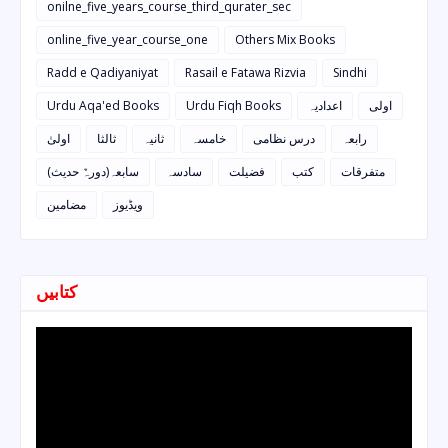
onilne_five_years_course_third_qurater_sec
online_five_year_course_one
Others Mix Books
Radd e Qadiyaniyat
Rasail e Fatawa Rizvia
Sindhi
Urdu Aqa'ed Books
Urdu Fiqh Books
اعدادیہ
اولی
رابعہ
درس نظامی
خامسہ
ثانیہ
ثالثا
اولیٰ
متفرقات
کتب
فضیلت
سادسہ
سابعہ(دورہٌ حدیث)
ویڈیوز
مضامین
کتابیں