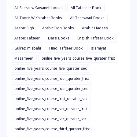
All Seerat w Sawaneh books
All Tafaseer Book
All Taqrir W Khitabat Books
All Tasawwuf Books
Arabic Fiqh
Arabic Fiqh Books
Arabic Hadees
Arabic Tafseer
Darsi Books
English Tafseer Book
Gulrez_misbahi
Hindi Tafseer Book
Islamiyat
Mazameen
onilne_five_years_course_five_qurater_frist
onilne_five_years_course_five_qurater_sec
onilne_five_years_course_four_qurater_frist
onilne_five_years_course_four_qurater_sec
onilne_five_years_course_frist_qurater_sec
onilne_five_years_course_sec_qurater_frist
onilne_five_years_course_sec_qurater_sec
onilne_five_years_course_third_qurater_frist