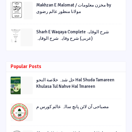
Makhzan E Malomat / مخزن معلومات by
مولانا منظور عالم رضوی
Sharh E Waqaya Complete شرح الوقایۃ
(عربی) شرح وقایہ شرح الوقایہ
Popular Posts
حل شدہ خلاصة النحو Hal Shuda Tamareen
Khulasa Tul Nahve Hal Tmareen
مصباحی آن لائن پانچ سالہ عالم کورس م