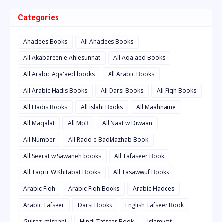
Categories
Ahadees Books
All Ahadees Books
All Akabareen e Ahlesunnat
All Aqa'aed Books
All Arabic Aqa'aed books
All Arabic Books
All Arabic Hadis Books
All Darsi Books
All Fiqh Books
All Hadis Books
All islahi Books
All Maahname
All Maqalat
All Mp3
All Naat w Diwaan
All Number
All Radd e BadMazhab Book
All Seerat w Sawaneh books
All Tafaseer Book
All Taqrir W Khitabat Books
All Tasawwuf Books
Arabic Fiqh
Arabic Fiqh Books
Arabic Hadees
Arabic Tafseer
Darsi Books
English Tafseer Book
Gulrez_misbahi
Hindi Tafseer Book
Islamiyat