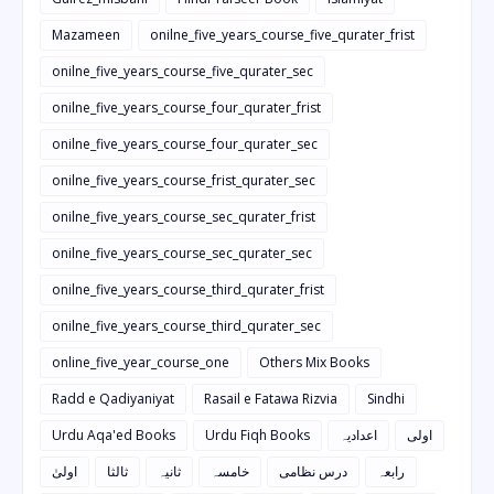
Mazameen
onilne_five_years_course_five_qurater_frist
onilne_five_years_course_five_qurater_sec
onilne_five_years_course_four_qurater_frist
onilne_five_years_course_four_qurater_sec
onilne_five_years_course_frist_qurater_sec
onilne_five_years_course_sec_qurater_frist
onilne_five_years_course_sec_qurater_sec
onilne_five_years_course_third_qurater_frist
onilne_five_years_course_third_qurater_sec
online_five_year_course_one
Others Mix Books
Radd e Qadiyaniyat
Rasail e Fatawa Rizvia
Sindhi
Urdu Aqa'ed Books
Urdu Fiqh Books
اعدادیہ
اولی
رابعہ
درس نظامی
خامسہ
ثانیہ
ثالثا
اولیٰ