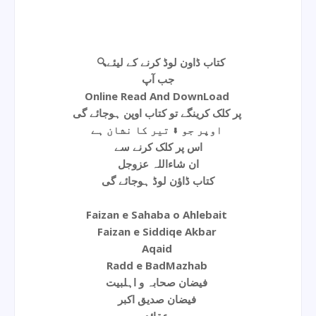
🔍کتاب ڈاون لوڈ کرنے کے لیئے
جب آپ
Online Read And DownLoad
پر کلک کرینگے تو کتاب اوپن ہوجائے گی
اوپر جو ⬇ تیر کا نشان ہے
اس پر کلک کرنے سے
ان شاءاللہ عزوجل
کتاب ڈاؤن لوڈ ہوجائے گی
Faizan e Sahaba o Ahlebait
Faizan e Siddiqe Akbar
Aqaid
Radd e BadMazhab
فیضان صحابہ و اہلبیت
فیضان صدیق اکبر
عقائد