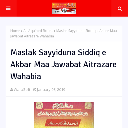
Home
All Aqa'aed Books
Maslak Sayyiduna Siddiq e Akbar Maa
Jawabat Aitrazare Wahabia
Maslak Sayyiduna Siddiq e
Akbar Maa Jawabat Aitrazare
Wahabia
WafaSoft
January 08, 2019