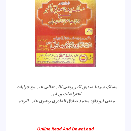
مسلک سیدنا صدیق اکبر رضی اللہ تعالی عنہ مع جوابات
اعتراضات وہابیہ
مفتی ابو داؤد محمد صادق القادری رضوی علیہ الرحمہ
Online Read And DownLoad