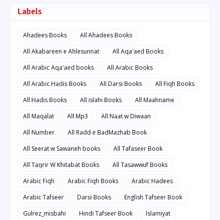
Labels
Ahadees Books
All Ahadees Books
All Akabareen e Ahlesunnat
All Aqa'aed Books
All Arabic Aqa'aed books
All Arabic Books
All Arabic Hadis Books
All Darsi Books
All Fiqh Books
All Hadis Books
All islahi Books
All Maahname
All Maqalat
All Mp3
All Naat w Diwaan
All Number
All Radd e BadMazhab Book
All Seerat w Sawaneh books
All Tafaseer Book
All Taqrir W Khitabat Books
All Tasawwuf Books
Arabic Fiqh
Arabic Fiqh Books
Arabic Hadees
Arabic Tafseer
Darsi Books
English Tafseer Book
Gulrez_misbahi
Hindi Tafseer Book
Islamiyat