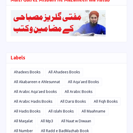
Labels
Ahadees Books
All Ahadees Books
All Akabareen e Ahlesunnat
All Aqa'aed Books
All Arabic Aqa'aed books
All Arabic Books
All Arabic Hadis Books
All Darsi Books
All Fiqh Books
All Hadis Books
All islahi Books
All Maahname
All Maqalat
All Mp3
All Naat w Diwaan
All Number
All Radd e BadMazhab Book