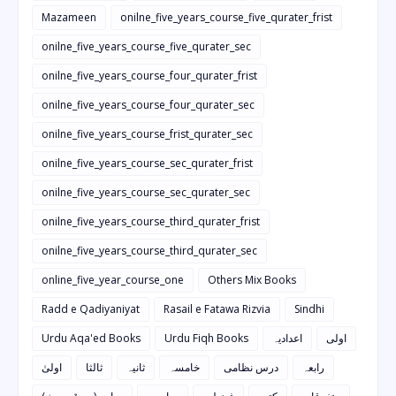
Mazameen
onilne_five_years_course_five_qurater_frist
onilne_five_years_course_five_qurater_sec
onilne_five_years_course_four_qurater_frist
onilne_five_years_course_four_qurater_sec
onilne_five_years_course_frist_qurater_sec
onilne_five_years_course_sec_qurater_frist
onilne_five_years_course_sec_qurater_sec
onilne_five_years_course_third_qurater_frist
onilne_five_years_course_third_qurater_sec
online_five_year_course_one
Others Mix Books
Radd e Qadiyaniyat
Rasail e Fatawa Rizvia
Sindhi
Urdu Aqa'ed Books
Urdu Fiqh Books
اعدادیہ
اولی
رابعہ
درس نظامی
خامسہ
ثانیہ
ثالثا
اولیٰ