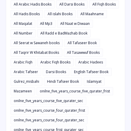
All Arabic Hadis Books
All Darsi Books
All Fiqh Books
All Hadis Books
All islahi Books
All Maahname
All Maqalat
All Mp3
All Naat w Diwaan
All Number
All Radd e BadMazhab Book
All Seerat w Sawaneh books
All Tafaseer Book
All Taqrir W Khitabat Books
All Tasawwuf Books
Arabic Fiqh
Arabic Fiqh Books
Arabic Hadees
Arabic Tafseer
Darsi Books
English Tafseer Book
Gulrez_misbahi
Hindi Tafseer Book
Islamiyat
Mazameen
onilne_five_years_course_five_qurater_frist
onilne_five_years_course_five_qurater_sec
onilne_five_years_course_four_qurater_frist
onilne_five_years_course_four_qurater_sec
onilne_five_years_course_frist_qurater_sec