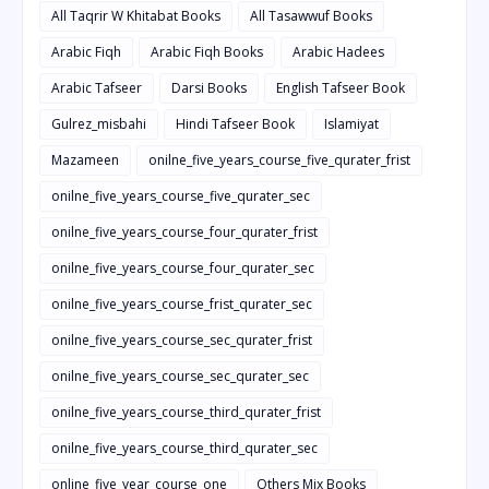
All Taqrir W Khitabat Books
All Tasawwuf Books
Arabic Fiqh
Arabic Fiqh Books
Arabic Hadees
Arabic Tafseer
Darsi Books
English Tafseer Book
Gulrez_misbahi
Hindi Tafseer Book
Islamiyat
Mazameen
onilne_five_years_course_five_qurater_frist
onilne_five_years_course_five_qurater_sec
onilne_five_years_course_four_qurater_frist
onilne_five_years_course_four_qurater_sec
onilne_five_years_course_frist_qurater_sec
onilne_five_years_course_sec_qurater_frist
onilne_five_years_course_sec_qurater_sec
onilne_five_years_course_third_qurater_frist
onilne_five_years_course_third_qurater_sec
online_five_year_course_one
Others Mix Books