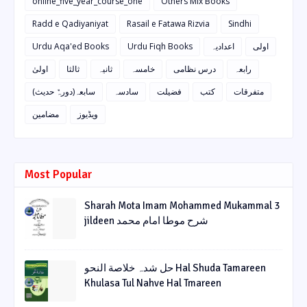
online_five_year_course_one
Others Mix Books
Radd e Qadiyaniyat
Rasail e Fatawa Rizvia
Sindhi
Urdu Aqa'ed Books
Urdu Fiqh Books
اعدادیہ
اولی
رابعہ
درس نظامی
خامسہ
ثانیہ
ثالثا
اولیٰ
متفرقات
کتب
فضیلت
سادسہ
سابعہ(دورہٌ حدیث)
ویڈیوز
مضامین
Most Popular
Sharah Mota Imam Mohammed Mukammal 3
jildeen شرح موطا امام محمد
حل شدہ خلاصة النحو Hal Shuda Tamareen
Khulasa Tul Nahve Hal Tmareen