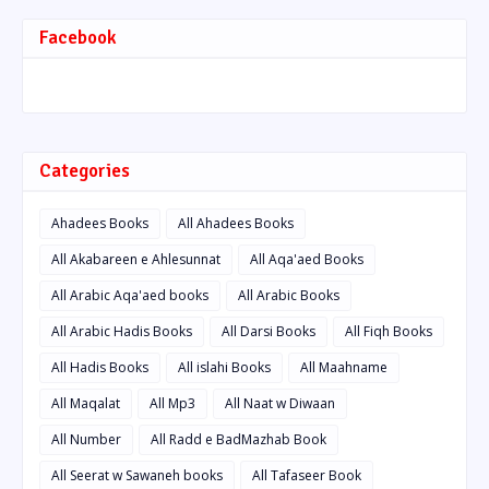
Facebook
Categories
Ahadees Books
All Ahadees Books
All Akabareen e Ahlesunnat
All Aqa'aed Books
All Arabic Aqa'aed books
All Arabic Books
All Arabic Hadis Books
All Darsi Books
All Fiqh Books
All Hadis Books
All islahi Books
All Maahname
All Maqalat
All Mp3
All Naat w Diwaan
All Number
All Radd e BadMazhab Book
All Seerat w Sawaneh books
All Tafaseer Book