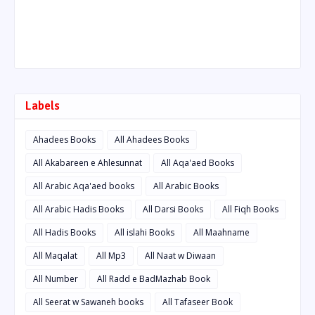
Labels
Ahadees Books
All Ahadees Books
All Akabareen e Ahlesunnat
All Aqa'aed Books
All Arabic Aqa'aed books
All Arabic Books
All Arabic Hadis Books
All Darsi Books
All Fiqh Books
All Hadis Books
All islahi Books
All Maahname
All Maqalat
All Mp3
All Naat w Diwaan
All Number
All Radd e BadMazhab Book
All Seerat w Sawaneh books
All Tafaseer Book