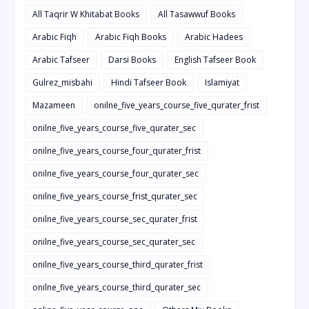
All Taqrir W Khitabat Books
All Tasawwuf Books
Arabic Fiqh
Arabic Fiqh Books
Arabic Hadees
Arabic Tafseer
Darsi Books
English Tafseer Book
Gulrez_misbahi
Hindi Tafseer Book
Islamiyat
Mazameen
onilne_five_years_course_five_qurater_frist
onilne_five_years_course_five_qurater_sec
onilne_five_years_course_four_qurater_frist
onilne_five_years_course_four_qurater_sec
onilne_five_years_course_frist_qurater_sec
onilne_five_years_course_sec_qurater_frist
onilne_five_years_course_sec_qurater_sec
onilne_five_years_course_third_qurater_frist
onilne_five_years_course_third_qurater_sec