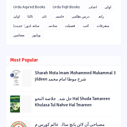
Urdu Aqa'ed Books
Urdu Fiqh Books
اعدادیہ
اولی
رابعہ
درس نظامی
خامسہ
ثانیہ
ثالثا
اولیٰ
متفرقات
کتب
فضیلت
سادسہ
سابعہ(دورہٌ حدیث)
ویڈیوز
مضامین
Most Popular
Sharah Mota Imam Mohammed Mukammal 3
jildeen شرح موطا امام محمد
حل شدہ خلاصة النحو Hal Shuda Tamareen
Khulasa Tul Nahve Hal Tmareen
مصباحی آن لائن پانچ سالہ عالم کورس م