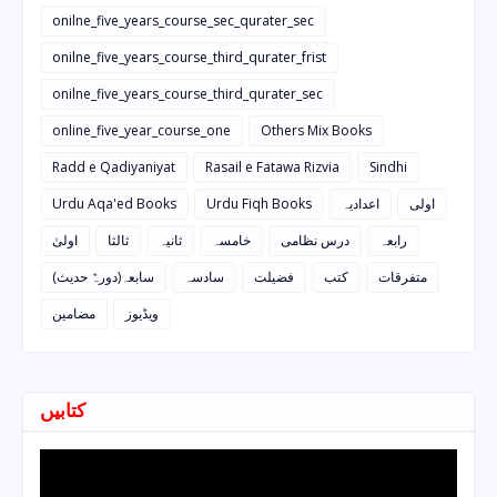
onilne_five_years_course_sec_qurater_sec
onilne_five_years_course_third_qurater_frist
onilne_five_years_course_third_qurater_sec
online_five_year_course_one
Others Mix Books
Radd e Qadiyaniyat
Rasail e Fatawa Rizvia
Sindhi
Urdu Aqa'ed Books
Urdu Fiqh Books
اعدادیہ
اولی
رابعہ
درس نظامی
خامسہ
ثانیہ
ثالثا
اولیٰ
متفرقات
کتب
فضیلت
سادسہ
سابعہ(دورہٌ حدیث)
ویڈیوز
مضامین
کتابیں