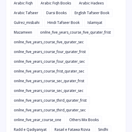
Arabic Fiqh
Arabic Fiqh Books
Arabic Hadees
Arabic Tafseer
Darsi Books
English Tafseer Book
Gulrez_misbahi
Hindi Tafseer Book
Islamiyat
Mazameen
onilne_five_years_course_five_qurater_frist
onilne_five_years_course_five_qurater_sec
onilne_five_years_course_four_qurater_frist
onilne_five_years_course_four_qurater_sec
onilne_five_years_course_frist_qurater_sec
onilne_five_years_course_sec_qurater_frist
onilne_five_years_course_sec_qurater_sec
onilne_five_years_course_third_qurater_frist
onilne_five_years_course_third_qurater_sec
online_five_year_course_one
Others Mix Books
Radd e Qadiyaniyat
Rasail e Fatawa Rizvia
Sindhi