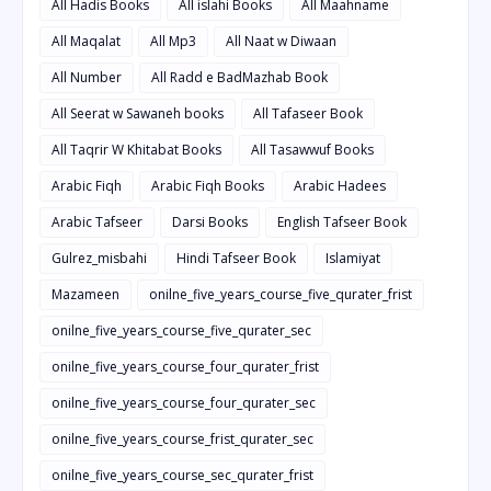
All Hadis Books
All islahi Books
All Maahname
All Maqalat
All Mp3
All Naat w Diwaan
All Number
All Radd e BadMazhab Book
All Seerat w Sawaneh books
All Tafaseer Book
All Taqrir W Khitabat Books
All Tasawwuf Books
Arabic Fiqh
Arabic Fiqh Books
Arabic Hadees
Arabic Tafseer
Darsi Books
English Tafseer Book
Gulrez_misbahi
Hindi Tafseer Book
Islamiyat
Mazameen
onilne_five_years_course_five_qurater_frist
onilne_five_years_course_five_qurater_sec
onilne_five_years_course_four_qurater_frist
onilne_five_years_course_four_qurater_sec
onilne_five_years_course_frist_qurater_sec
onilne_five_years_course_sec_qurater_frist