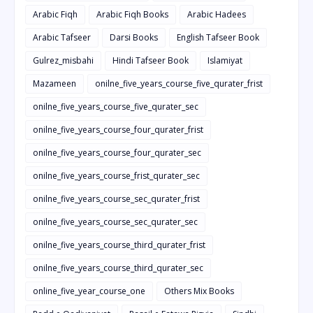
Arabic Fiqh
Arabic Fiqh Books
Arabic Hadees
Arabic Tafseer
Darsi Books
English Tafseer Book
Gulrez_misbahi
Hindi Tafseer Book
Islamiyat
Mazameen
onilne_five_years_course_five_qurater_frist
onilne_five_years_course_five_qurater_sec
onilne_five_years_course_four_qurater_frist
onilne_five_years_course_four_qurater_sec
onilne_five_years_course_frist_qurater_sec
onilne_five_years_course_sec_qurater_frist
onilne_five_years_course_sec_qurater_sec
onilne_five_years_course_third_qurater_frist
onilne_five_years_course_third_qurater_sec
online_five_year_course_one
Others Mix Books