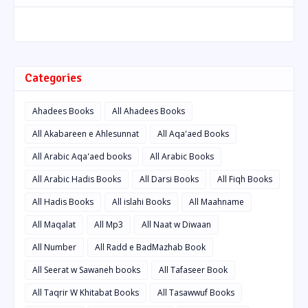
Categories
Ahadees Books
All Ahadees Books
All Akabareen e Ahlesunnat
All Aqa'aed Books
All Arabic Aqa'aed books
All Arabic Books
All Arabic Hadis Books
All Darsi Books
All Fiqh Books
All Hadis Books
All islahi Books
All Maahname
All Maqalat
All Mp3
All Naat w Diwaan
All Number
All Radd e BadMazhab Book
All Seerat w Sawaneh books
All Tafaseer Book
All Taqrir W Khitabat Books
All Tasawwuf Books