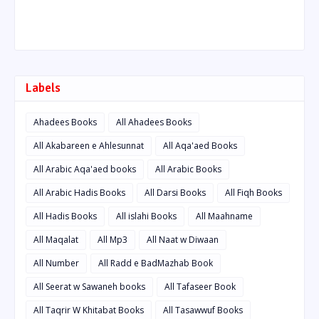
Labels
Ahadees Books
All Ahadees Books
All Akabareen e Ahlesunnat
All Aqa'aed Books
All Arabic Aqa'aed books
All Arabic Books
All Arabic Hadis Books
All Darsi Books
All Fiqh Books
All Hadis Books
All islahi Books
All Maahname
All Maqalat
All Mp3
All Naat w Diwaan
All Number
All Radd e BadMazhab Book
All Seerat w Sawaneh books
All Tafaseer Book
All Taqrir W Khitabat Books
All Tasawwuf Books