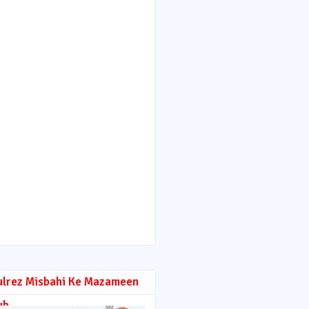
ulrez Misbahi Ke Mazameen
ub