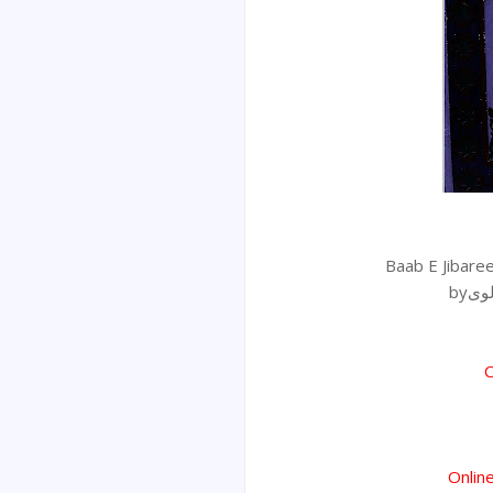
byی
C
Onlin