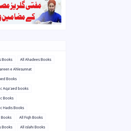
s Books
All Ahadees Books
bareen e Ahlesunnat
'aed Books
bic Aqa'aed books
ic Books
ic Hadis Books
i Books
All Fiqh Books
is Books
All islahi Books