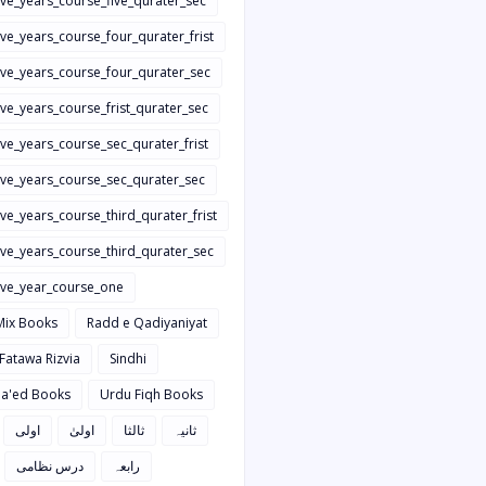
ive_years_course_five_qurater_sec
ive_years_course_four_qurater_frist
five_years_course_four_qurater_sec
ive_years_course_frist_qurater_sec
ive_years_course_sec_qurater_frist
five_years_course_sec_qurater_sec
ive_years_course_third_qurater_frist
ive_years_course_third_qurater_sec
five_year_course_one
Mix Books
Radd e Qadiyaniyat
 Fatawa Rizvia
Sindhi
a'ed Books
Urdu Fiqh Books
ثانیہ
ثالثا
اولیٰ
اولی
رابعہ
درس نظامی