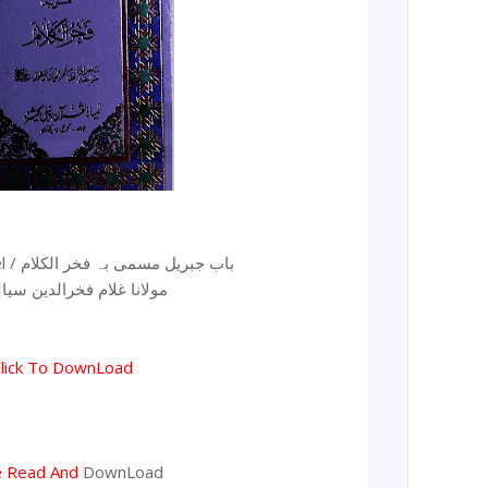
Baab E Jibareel / باب جبریل مسمی بہ فخر الکلام
مولانا غلام فخرالدین سیالو
lick To DownLoad
e Read And
DownLoad