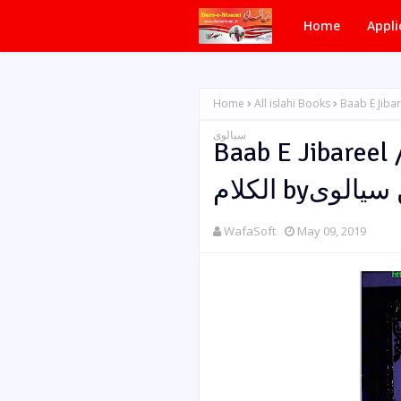
Home
Appli
Home
All islahi Books
Baab E Jibareel / باب جبریل مسمی بہ فخر الکلام by
سیالوی
Baab E Jibareel /  جبریل مسمی بہ فخر
الکلام byی
WafaSoft
May 09, 2019