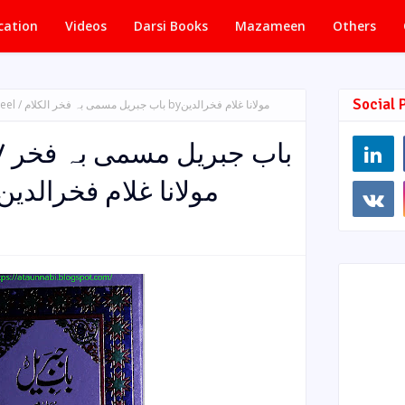
cation
Videos
Darsi Books
Mazameen
Others
Social 
مولانا غلام فخرالدین
باب
مولانا غلام فخرالدین سیالو