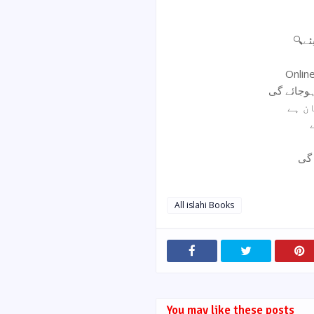
🔍
Onlin
 گی
All islahi Books
You may like these posts