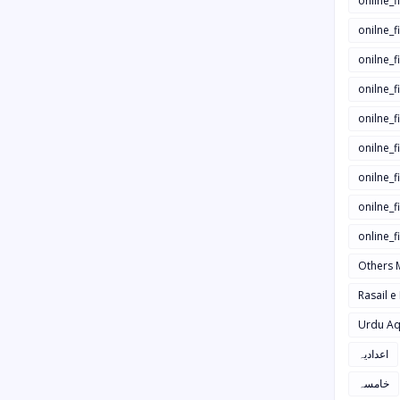
onilne_f
onilne_f
onilne_
onilne_f
onilne_f
onilne_
onilne_f
onilne_f
online_
Others 
Rasail e
Urdu Aq
اعدادیہ
خامسہ