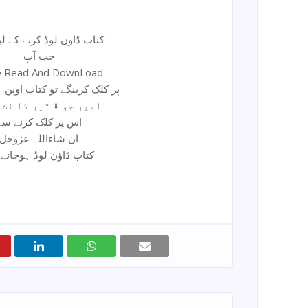
کتاب ڈاون لوڈ کرنے کے لیئے
جب آپ
e Read And DownLoad
پر کلک کرینگے تو کتاب اوپن ہوجائے گی
اوپر جو ⬇ تیر کا نشان ہے
اس پر کلک کرنے سے
ان شاءاللہ عزوجل
کتاب ڈاؤن لوڈ ہوجائے