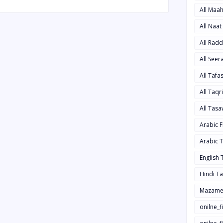
All Maa
All Naa
All Rad
All See
All Taf
All Taqr
All Tas
Arabic 
Arabic 
English
Hindi T
Mazame
onilne_f