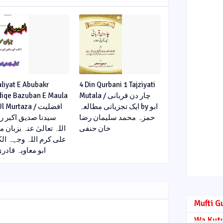
aliyat E Abubakr
4 Din Qurbani 1 Tajziyati
diqe Bazuban E Maula
Mutala / چار دن قربانی
ایک تجزیاتی مطالعہ by ابو
l Murtaza / افضلیت
حمزہ محمد سلیمان رضا
سیدنا صدیق اکبر 
خان حنفی
اللہ تعالیٰ عنہ بزبان 
علی کرم اللہ وجہہ الک
y ابو معاویہ قادری
Mufti G
Wa Kut