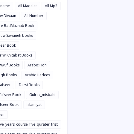
hname
All Maqalat
All Mp3
t w Diwaan
All Number
d e BadMazhab Book
rat w Sawaneh books
aseer Book
ir W Khitabat Books
awwuf Books
Arabic Fiqh
Fiqh Books
Arabic Hadees
Tafseer
Darsi Books
 Tafseer Book
Gulrez_misbahi
afseer Book
Islamiyat
en
ive_years_course_five_qurater_frist