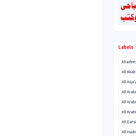
Labels
Ahadee
All Aka
All Aqa
All Ara
All Arab
All Arab
All Dars
All Had