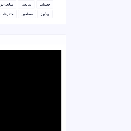
فضیلت
سادسہ
سابعہ(دو)
ویڈیوز
مضامین
متفرقات