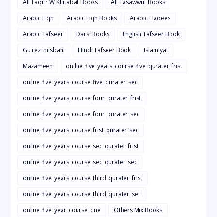
All Taqrir W Khitabat Books
All Tasawwuf Books
Arabic Fiqh
Arabic Fiqh Books
Arabic Hadees
Arabic Tafseer
Darsi Books
English Tafseer Book
Gulrez_misbahi
Hindi Tafseer Book
Islamiyat
Mazameen
onilne_five_years_course_five_qurater_frist
onilne_five_years_course_five_qurater_sec
onilne_five_years_course_four_qurater_frist
onilne_five_years_course_four_qurater_sec
onilne_five_years_course_frist_qurater_sec
onilne_five_years_course_sec_qurater_frist
onilne_five_years_course_sec_qurater_sec
onilne_five_years_course_third_qurater_frist
onilne_five_years_course_third_qurater_sec
online_five_year_course_one
Others Mix Books