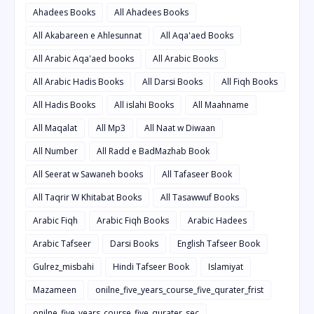
Ahadees Books
All Ahadees Books
All Akabareen e Ahlesunnat
All Aqa'aed Books
All Arabic Aqa'aed books
All Arabic Books
All Arabic Hadis Books
All Darsi Books
All Fiqh Books
All Hadis Books
All islahi Books
All Maahname
All Maqalat
All Mp3
All Naat w Diwaan
All Number
All Radd e BadMazhab Book
All Seerat w Sawaneh books
All Tafaseer Book
All Taqrir W Khitabat Books
All Tasawwuf Books
Arabic Fiqh
Arabic Fiqh Books
Arabic Hadees
Arabic Tafseer
Darsi Books
English Tafseer Book
Gulrez_misbahi
Hindi Tafseer Book
Islamiyat
Mazameen
onilne_five_years_course_five_qurater_frist
onilne_five_years_course_five_qurater_sec