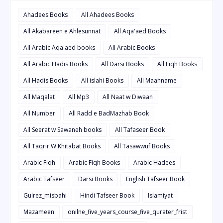
Ahadees Books
All Ahadees Books
All Akabareen e Ahlesunnat
All Aqa'aed Books
All Arabic Aqa'aed books
All Arabic Books
All Arabic Hadis Books
All Darsi Books
All Fiqh Books
All Hadis Books
All islahi Books
All Maahname
All Maqalat
All Mp3
All Naat w Diwaan
All Number
All Radd e BadMazhab Book
All Seerat w Sawaneh books
All Tafaseer Book
All Taqrir W Khitabat Books
All Tasawwuf Books
Arabic Fiqh
Arabic Fiqh Books
Arabic Hadees
Arabic Tafseer
Darsi Books
English Tafseer Book
Gulrez_misbahi
Hindi Tafseer Book
Islamiyat
Mazameen
onilne_five_years_course_five_qurater_frist