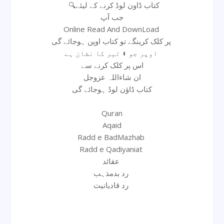
🔍کتاب ڈاون لوڈ کرنے کے لیئے
جب آپ
Online Read And DownLoad
پر کلک کرینگے تو کتاب اوپن ہوجائے گی
اوپر جو ⬇ تیر کا نشان ہے
اس پر کلک کرنے سے
ان شاءاللہ عزوجل
کتاب ڈاؤن لوڈ ہوجائے گی
Quran
Aqaid
Radd e BadMazhab
Radd e Qadiyaniat
عقائد
رد بدمذہب
رد قادیانیت