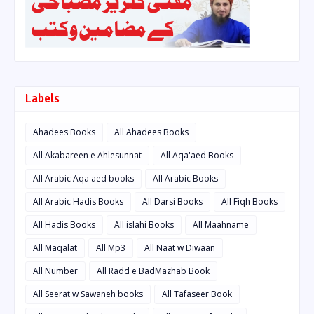
Labels
Ahadees Books
All Ahadees Books
All Akabareen e Ahlesunnat
All Aqa'aed Books
All Arabic Aqa'aed books
All Arabic Books
All Arabic Hadis Books
All Darsi Books
All Fiqh Books
All Hadis Books
All islahi Books
All Maahname
All Maqalat
All Mp3
All Naat w Diwaan
All Number
All Radd e BadMazhab Book
All Seerat w Sawaneh books
All Tafaseer Book