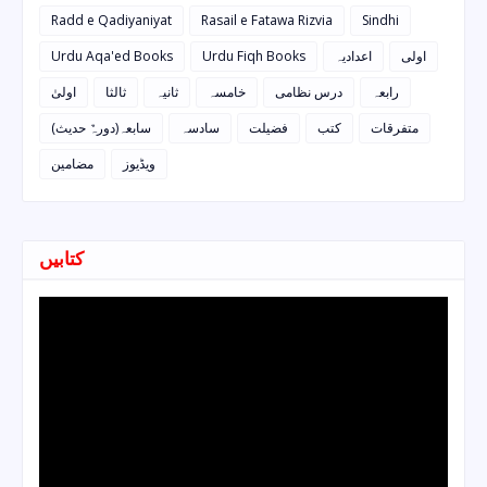
Radd e Qadiyaniyat
Rasail e Fatawa Rizvia
Sindhi
Urdu Aqa'ed Books
Urdu Fiqh Books
اعدادیہ
اولی
رابعہ
درس نظامی
خامسہ
ثانیہ
ثالثا
اولیٰ
متفرقات
کتب
فضیلت
سادسہ
سابعہ(دورہٌ حدیث)
ویڈیوز
مضامین
کتابیں