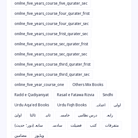
onilne_five_years_course_five_qurater_sec
onilne_five_years_course_four_qurater_frist
onilne_five_years_course_four_qurater_sec
onilne_five_years_course_frist_qurater_sec
onilne_five_years_course_sec_qurater_frist
onilne_five_years_course_sec_qurater_sec
onilne_five_years_course_third_qurater_frist
onilne_five_years_course_third_qurater_sec
online_five_year_course_one
Others Mix Books
Radd e Qadiyaniyat
Rasail e Fatawa Rizvia
Sindhi
Urdu Aqa'ed Books
Urdu Fiqh Books
اعدادیہ
اولی
رابعہ
درس نظامی
خامسہ
ثانیہ
ثالثا
اولیٰ
متفرقات
کتب
فضیلت
سادسہ
سابعہ(دورہٌ حدیث)
ویڈیوز
مضامین