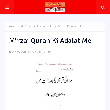
Home
All Aqa'aed Books
Mirzai Quran Ki Adalat Me
Mirzai Quran Ki Adalat Me
WafaSoft
May 09, 2019