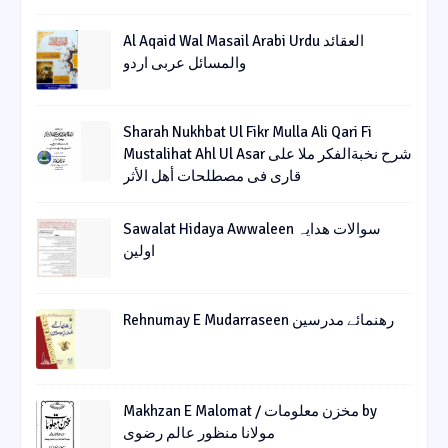
Al Aqaid Wal Masail Arabi Urdu العقائد
والمسائل عربی اردو
Sharah Nukhbat Ul Fikr Mulla Ali Qari Fi
Mustalihat Ahl Ul Asar شرح نخبةالفکر ملا علی
قاری فی مصطلحات أھل الأثر
Sawalat Hidaya Awwaleen سوالات ھدایہ
اولین
Rehnumay E Mudarraseen رهنمائے مدرسین
Makhzan E Malomat / مخزن معلومات by
مولانا منظور عالم رضوی