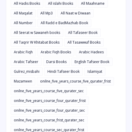
All Hadis Books
All islahi Books
All Maahname
All Maqalat
All Mp3
All Naat w Diwaan
All Number
All Radd e BadMazhab Book
All Seerat w Sawaneh books
All Tafaseer Book
All Taqrir W Khitabat Books
All Tasawwuf Books
Arabic Fiqh
Arabic Fiqh Books
Arabic Hadees
Arabic Tafseer
Darsi Books
English Tafseer Book
Gulrez_misbahi
Hindi Tafseer Book
Islamiyat
Mazameen
onilne_five_years_course_five_qurater_frist
onilne_five_years_course_five_qurater_sec
onilne_five_years_course_four_qurater_frist
onilne_five_years_course_four_qurater_sec
onilne_five_years_course_frist_qurater_sec
onilne_five_years_course_sec_qurater_frist