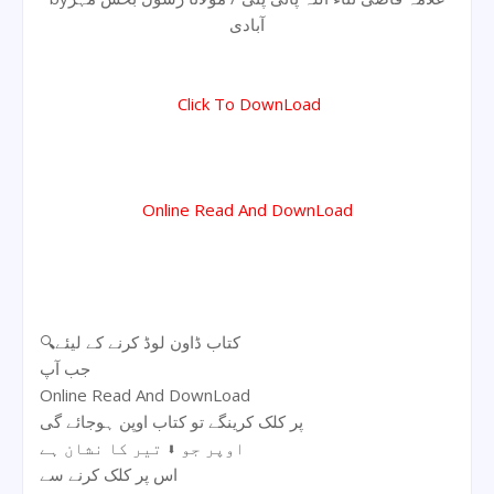
آبادی
Click To DownLoad
Online Read And DownLoad
🔍کتاب ڈاون لوڈ کرنے کے لیئے
جب آپ
Online Read And DownLoad
پر کلک کرینگے تو کتاب اوپن ہوجائے گی
اوپر جو ⬇ تیر کا نشان ہے
اس پر کلک کرنے سے