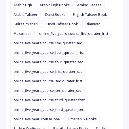
Arabic Fiqh
Arabic Fiqh Books
Arabic Hadees
Arabic Tafseer
Darsi Books
English Tafseer Book
Gulrez_misbahi
Hindi Tafseer Book
Islamiyat
Mazameen
onilne_five_years_course_five_qurater_frist
onilne_five_years_course_five_qurater_sec
onilne_five_years_course_four_qurater_frist
onilne_five_years_course_four_qurater_sec
onilne_five_years_course_frist_qurater_sec
onilne_five_years_course_sec_qurater_frist
onilne_five_years_course_sec_qurater_sec
onilne_five_years_course_third_qurater_frist
onilne_five_years_course_third_qurater_sec
online_five_year_course_one
Others Mix Books
Radd e Qadiyaniyat
Rasail e Fatawa Rizvia
Sindhi