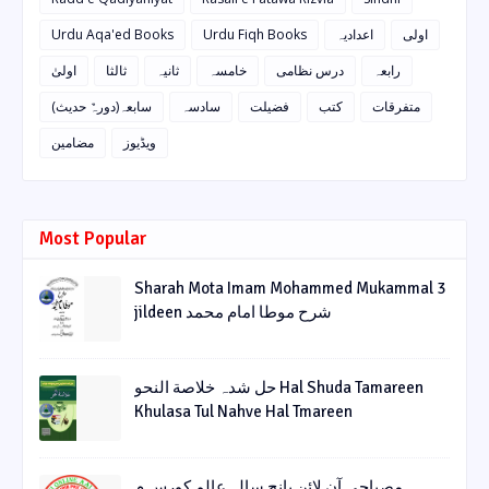
Urdu Aqa'ed Books
Urdu Fiqh Books
اعدادیہ
اولی
رابعہ
درس نظامی
خامسہ
ثانیہ
ثالثا
اولیٰ
متفرقات
کتب
فضیلت
سادسہ
سابعہ(دورہٌ حدیث)
ویڈیوز
مضامین
Most Popular
Sharah Mota Imam Mohammed Mukammal 3
jildeen شرح موطا امام محمد
حل شدہ خلاصة النحو Hal Shuda Tamareen
Khulasa Tul Nahve Hal Tmareen
مصباحی آن لائن پانچ سالہ عالم کورس م