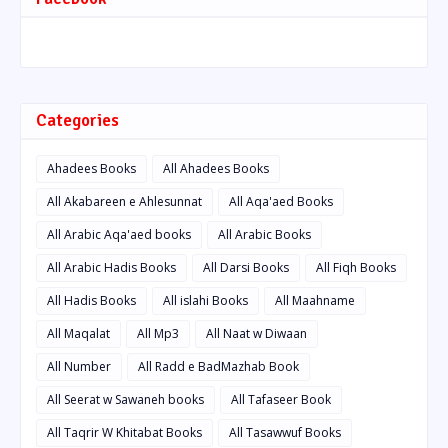
Categories
Ahadees Books
All Ahadees Books
All Akabareen e Ahlesunnat
All Aqa'aed Books
All Arabic Aqa'aed books
All Arabic Books
All Arabic Hadis Books
All Darsi Books
All Fiqh Books
All Hadis Books
All islahi Books
All Maahname
All Maqalat
All Mp3
All Naat w Diwaan
All Number
All Radd e BadMazhab Book
All Seerat w Sawaneh books
All Tafaseer Book
All Taqrir W Khitabat Books
All Tasawwuf Books