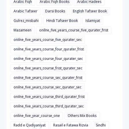
Arabic Fiqh
Arabic Fiqh Books
Arabic Hadees
Arabic Tafseer
Darsi Books
English Tafseer Book
Gulrez_misbahi
Hindi Tafseer Book
Islamiyat
Mazameen
onilne_five_years_course_five_qurater_frist
onilne_five_years_course_five_qurater_sec
onilne_five_years_course_four_qurater_frist
onilne_five_years_course_four_qurater_sec
onilne_five_years_course_frist_qurater_sec
onilne_five_years_course_sec_qurater_frist
onilne_five_years_course_sec_qurater_sec
onilne_five_years_course_third_qurater_frist
onilne_five_years_course_third_qurater_sec
online_five_year_course_one
Others Mix Books
Radd e Qadiyaniyat
Rasail e Fatawa Rizvia
Sindhi