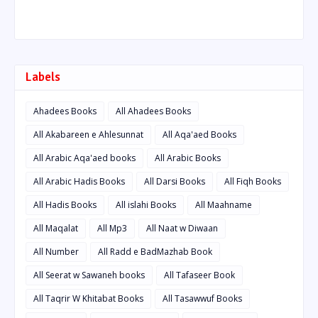
Labels
Ahadees Books
All Ahadees Books
All Akabareen e Ahlesunnat
All Aqa'aed Books
All Arabic Aqa'aed books
All Arabic Books
All Arabic Hadis Books
All Darsi Books
All Fiqh Books
All Hadis Books
All islahi Books
All Maahname
All Maqalat
All Mp3
All Naat w Diwaan
All Number
All Radd e BadMazhab Book
All Seerat w Sawaneh books
All Tafaseer Book
All Taqrir W Khitabat Books
All Tasawwuf Books