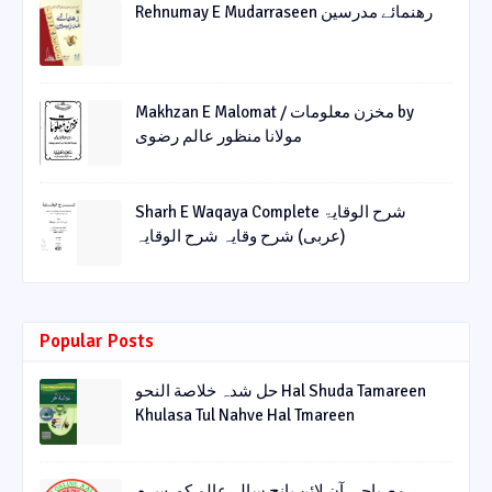
Rehnumay E Mudarraseen رهنمائے مدرسین
Makhzan E Malomat / مخزن معلومات by
مولانا منظور عالم رضوی
Sharh E Waqaya Complete شرح الوقایۃ
(عربی) شرح وقایہ شرح الوقایہ
Popular Posts
حل شدہ خلاصة النحو Hal Shuda Tamareen
Khulasa Tul Nahve Hal Tmareen
مصباحی آن لائن پانچ سالہ عالم کورس م