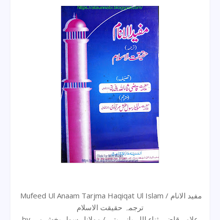
Mufeed Ul Anaam Tarjma Haqiqat Ul Islam / مفید الانام
ترجمہ حقیقت الاسلام
byعلامہ قاضی ثناء اللہ پانی پتی / مولانا رسول بخش مہر