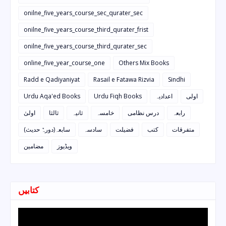
onilne_five_years_course_sec_qurater_sec
onilne_five_years_course_third_qurater_frist
onilne_five_years_course_third_qurater_sec
online_five_year_course_one
Others Mix Books
Radd e Qadiyaniyat
Rasail e Fatawa Rizvia
Sindhi
Urdu Aqa'ed Books
Urdu Fiqh Books
اعدادیہ
اولی
رابعہ
درس نظامی
خامسہ
ثانیہ
ثالثا
اولیٰ
متفرقات
کتب
فضیلت
سادسہ
سابعہ(دورہٌ حدیث)
ویڈیوز
مضامین
کتابیں