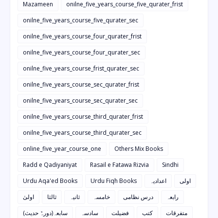
Mazameen
onilne_five_years_course_five_qurater_frist
onilne_five_years_course_five_qurater_sec
onilne_five_years_course_four_qurater_frist
onilne_five_years_course_four_qurater_sec
onilne_five_years_course_frist_qurater_sec
onilne_five_years_course_sec_qurater_frist
onilne_five_years_course_sec_qurater_sec
onilne_five_years_course_third_qurater_frist
onilne_five_years_course_third_qurater_sec
online_five_year_course_one
Others Mix Books
Radd e Qadiyaniyat
Rasail e Fatawa Rizvia
Sindhi
Urdu Aqa'ed Books
Urdu Fiqh Books
اعدادیہ
اولی
رابعہ
درس نظامی
خامسہ
ثانیہ
ثالثا
اولیٰ
متفرقات
کتب
فضیلت
سادسہ
سابعہ(دورہٌ حدیث)