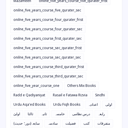
Mazameen
onilne_five_years_course_five_qurater_frist
onilne_five_years_course_five_qurater_sec
onilne_five_years_course_four_qurater_frist
onilne_five_years_course_four_qurater_sec
onilne_five_years_course_frist_qurater_sec
onilne_five_years_course_sec_qurater_frist
onilne_five_years_course_sec_qurater_sec
onilne_five_years_course_third_qurater_frist
onilne_five_years_course_third_qurater_sec
online_five_year_course_one
Others Mix Books
Radd e Qadiyaniyat
Rasail e Fatawa Rizvia
Sindhi
Urdu Aqa'ed Books
Urdu Fiqh Books
اعدادیہ
اولی
رابعہ
درس نظامی
خامسہ
ثانیہ
ثالثا
اولیٰ
متفرقات
کتب
فضیلت
سادسہ
سابعہ(دورہٌ حدیث)