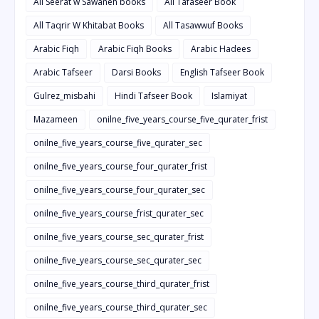
All Seerat w Sawaneh books
All Tafaseer Book
All Taqrir W Khitabat Books
All Tasawwuf Books
Arabic Fiqh
Arabic Fiqh Books
Arabic Hadees
Arabic Tafseer
Darsi Books
English Tafseer Book
Gulrez_misbahi
Hindi Tafseer Book
Islamiyat
Mazameen
onilne_five_years_course_five_qurater_frist
onilne_five_years_course_five_qurater_sec
onilne_five_years_course_four_qurater_frist
onilne_five_years_course_four_qurater_sec
onilne_five_years_course_frist_qurater_sec
onilne_five_years_course_sec_qurater_frist
onilne_five_years_course_sec_qurater_sec
onilne_five_years_course_third_qurater_frist
onilne_five_years_course_third_qurater_sec