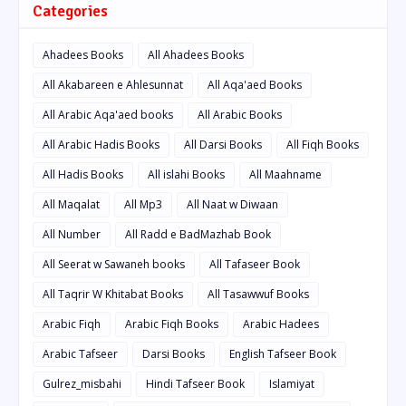
Categories
Ahadees Books
All Ahadees Books
All Akabareen e Ahlesunnat
All Aqa'aed Books
All Arabic Aqa'aed books
All Arabic Books
All Arabic Hadis Books
All Darsi Books
All Fiqh Books
All Hadis Books
All islahi Books
All Maahname
All Maqalat
All Mp3
All Naat w Diwaan
All Number
All Radd e BadMazhab Book
All Seerat w Sawaneh books
All Tafaseer Book
All Taqrir W Khitabat Books
All Tasawwuf Books
Arabic Fiqh
Arabic Fiqh Books
Arabic Hadees
Arabic Tafseer
Darsi Books
English Tafseer Book
Gulrez_misbahi
Hindi Tafseer Book
Islamiyat