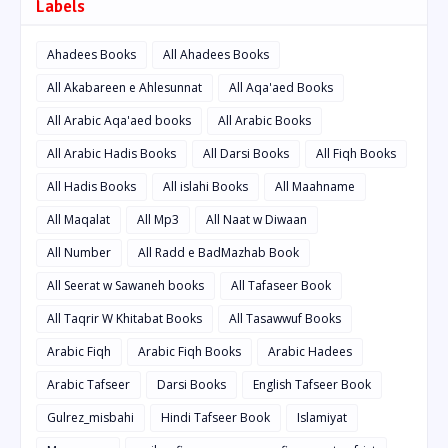
Labels
Ahadees Books
All Ahadees Books
All Akabareen e Ahlesunnat
All Aqa'aed Books
All Arabic Aqa'aed books
All Arabic Books
All Arabic Hadis Books
All Darsi Books
All Fiqh Books
All Hadis Books
All islahi Books
All Maahname
All Maqalat
All Mp3
All Naat w Diwaan
All Number
All Radd e BadMazhab Book
All Seerat w Sawaneh books
All Tafaseer Book
All Taqrir W Khitabat Books
All Tasawwuf Books
Arabic Fiqh
Arabic Fiqh Books
Arabic Hadees
Arabic Tafseer
Darsi Books
English Tafseer Book
Gulrez_misbahi
Hindi Tafseer Book
Islamiyat