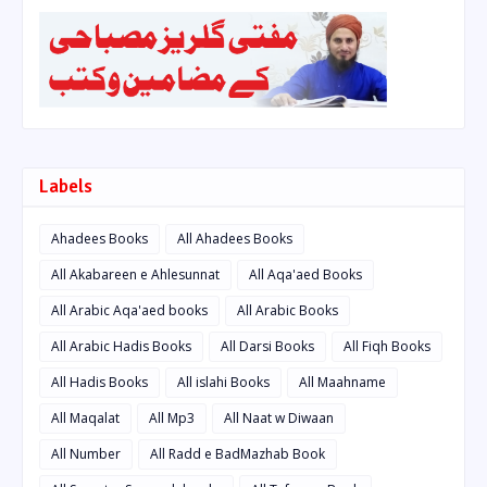
Labels
Ahadees Books
All Ahadees Books
All Akabareen e Ahlesunnat
All Aqa'aed Books
All Arabic Aqa'aed books
All Arabic Books
All Arabic Hadis Books
All Darsi Books
All Fiqh Books
All Hadis Books
All islahi Books
All Maahname
All Maqalat
All Mp3
All Naat w Diwaan
All Number
All Radd e BadMazhab Book