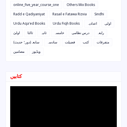
online_five_year_course_one
Others Mix Books
Radd e Qadiyaniyat
Rasail e Fatawa Rizvia
Sindhi
Urdu Aqa'ed Books
Urdu Fiqh Books
اعدادیہ
اولی
رابعہ
درس نظامی
خامسہ
ثانیہ
ثالثا
اولیٰ
متفرقات
کتب
فضیلت
سادسہ
سابعہ(دورہٌ حدیث)
ویڈیوز
مضامین
کتابیں