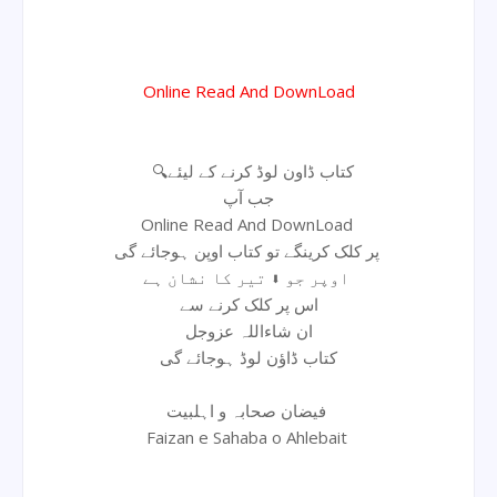
Online Read And DownLoad
🔍کتاب ڈاون لوڈ کرنے کے لیئے
جب آپ
Online Read And DownLoad
پر کلک کرینگے تو کتاب اوپن ہوجائے گی
اوپر جو ⬇ تیر کا نشان ہے
اس پر کلک کرنے سے
ان شاءاللہ عزوجل
کتاب ڈاؤن لوڈ ہوجائے گی
فیضان صحابہ و اہلبیت
Faizan e Sahaba o Ahlebait