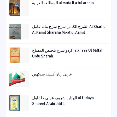
المطالعة العربية al muta li a tul arabia
الشرح الکامل شرح شرح مائة عامل Al Sharha
Al Kamil Sharaha Mi-at ul Aamil
اردو شرح تلخیص المفتاح Talkhees Ul Miftah
Urdu Sharah
عربی زبان کیسے سیکھیں
الھدایہ شریف عربی جلد اول Al Hidaya
Shareef Arabi Jild 1