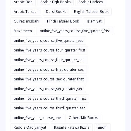
Arabic Fiqh
Arabic Fiqh Books
Arabic Hadees
Arabic Tafseer
Darsi Books
English Tafseer Book
Gulrez_misbahi
Hindi Tafseer Book
Islamiyat
Mazameen
onilne_five_years_course_five_qurater_frist
onilne_five_years_course_five_qurater_sec
onilne_five_years_course_four_qurater_frist
onilne_five_years_course_four_qurater_sec
onilne_five_years_course_frist_qurater_sec
onilne_five_years_course_sec_qurater_frist
onilne_five_years_course_sec_qurater_sec
onilne_five_years_course_third_qurater_frist
onilne_five_years_course_third_qurater_sec
online_five_year_course_one
Others Mix Books
Radd e Qadiyaniyat
Rasail e Fatawa Rizvia
Sindhi