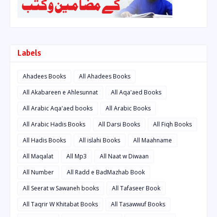
Labels
Ahadees Books
All Ahadees Books
All Akabareen e Ahlesunnat
All Aqa'aed Books
All Arabic Aqa'aed books
All Arabic Books
All Arabic Hadis Books
All Darsi Books
All Fiqh Books
All Hadis Books
All islahi Books
All Maahname
All Maqalat
All Mp3
All Naat w Diwaan
All Number
All Radd e BadMazhab Book
All Seerat w Sawaneh books
All Tafaseer Book
All Taqrir W Khitabat Books
All Tasawwuf Books