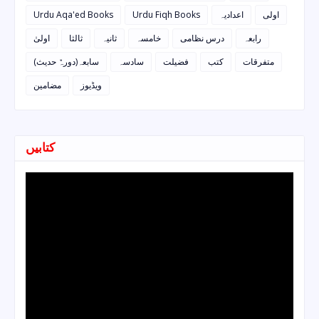
Urdu Aqa'ed Books
Urdu Fiqh Books
اعدادیہ
اولی
رابعہ
درس نظامی
خامسہ
ثانیہ
ثالثا
اولیٰ
متفرقات
کتب
فضیلت
سادسہ
سابعہ(دورہٌ حدیث)
ویڈیوز
مضامین
کتابیں