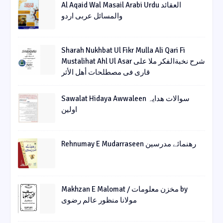
Al Aqaid Wal Masail Arabi Urdu العقائد
والمسائل عربی اردو
Sharah Nukhbat Ul Fikr Mulla Ali Qari Fi
Mustalihat Ahl Ul Asar شرح نخبةالفکر ملا علی
قاری فی مصطلحات أھل الأثر
Sawalat Hidaya Awwaleen سوالات ھدایہ
اولین
Rehnumay E Mudarraseen رهنمائے مدرسین
Makhzan E Malomat / مخزن معلومات by
مولانا منظور عالم رضوی