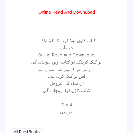
Online Read And DownLoad
🔍کتاب ڈاون لوڈ کرنے کے لیئے
جب آپ
Online Read And DownLoad
پر کلک کرینگے تو کتاب اوپن ہوجائے گی
اوپر جو ⬇ تیر کا نشان ہے
اس پر کلک کرنے سے
ان شاءاللہ عزوجل
کتاب ڈاؤن لوڈ ہوجائے گی
Darsi
درسی
All Darsi Books