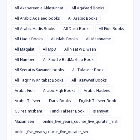
All Akabareen e Ahlesunnat
All Aqa'aed Books
All Arabic Aqa'aed books
All Arabic Books
All Arabic Hadis Books
All Darsi Books
All Fiqh Books
All Hadis Books
All islahi Books
All Maahname
All Maqalat
All Mp3
All Naat w Diwaan
All Number
All Radd e BadMazhab Book
All Seerat w Sawaneh books
All Tafaseer Book
All Taqrir W Khitabat Books
All Tasawwuf Books
Arabic Fiqh
Arabic Fiqh Books
Arabic Hadees
Arabic Tafseer
Darsi Books
English Tafseer Book
Gulrez_misbahi
Hindi Tafseer Book
Islamiyat
Mazameen
onilne_five_years_course_five_qurater_frist
onilne_five_years_course_five_qurater_sec