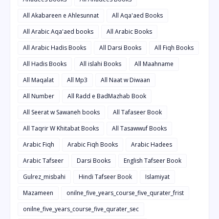
All Akabareen e Ahlesunnat
All Aqa'aed Books
All Arabic Aqa'aed books
All Arabic Books
All Arabic Hadis Books
All Darsi Books
All Fiqh Books
All Hadis Books
All islahi Books
All Maahname
All Maqalat
All Mp3
All Naat w Diwaan
All Number
All Radd e BadMazhab Book
All Seerat w Sawaneh books
All Tafaseer Book
All Taqrir W Khitabat Books
All Tasawwuf Books
Arabic Fiqh
Arabic Fiqh Books
Arabic Hadees
Arabic Tafseer
Darsi Books
English Tafseer Book
Gulrez_misbahi
Hindi Tafseer Book
Islamiyat
Mazameen
onilne_five_years_course_five_qurater_frist
onilne_five_years_course_five_qurater_sec