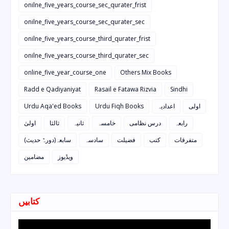
onilne_five_years_course_sec_qurater_frist
onilne_five_years_course_sec_qurater_sec
onilne_five_years_course_third_qurater_frist
onilne_five_years_course_third_qurater_sec
online_five_year_course_one
Others Mix Books
Radd e Qadiyaniyat
Rasail e Fatawa Rizvia
Sindhi
Urdu Aqa'ed Books
Urdu Fiqh Books
اعدادیہ
اولی
رابعہ
درس نظامی
خامسہ
ثانیہ
ثالثا
اولیٰ
متفرقات
کتب
فضیلت
سادسہ
سابعہ(دورہٌ حدیث)
ویڈیوز
مضامین
کتابیں