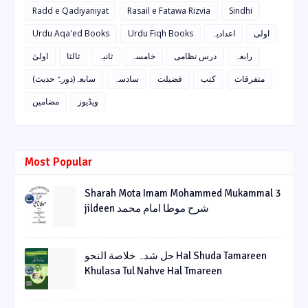
Radd e Qadiyaniyat
Rasail e Fatawa Rizvia
Sindhi
Urdu Aqa'ed Books
Urdu Fiqh Books
اعدادیہ
اولی
رابعہ
درس نظامی
خامسہ
ثانیہ
ثالثا
اولیٰ
متفرقات
کتب
فضیلت
سادسہ
سابعہ(دورہٌ حدیث)
ویڈیوز
مضامین
Most Popular
Sharah Mota Imam Mohammed Mukammal 3
jildeen شرح موطا امام محمد
حل شدہ خلاصة النحو Hal Shuda Tamareen
Khulasa Tul Nahve Hal Tmareen