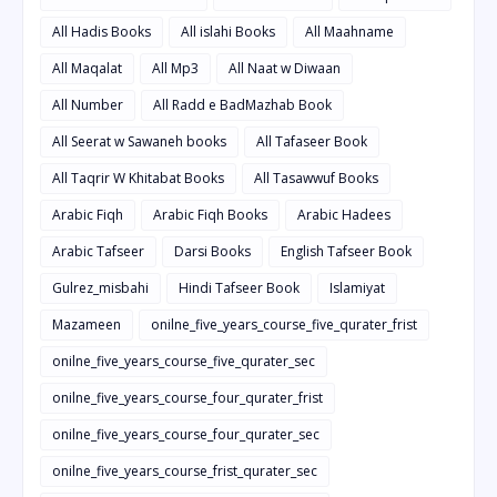
All Hadis Books
All islahi Books
All Maahname
All Maqalat
All Mp3
All Naat w Diwaan
All Number
All Radd e BadMazhab Book
All Seerat w Sawaneh books
All Tafaseer Book
All Taqrir W Khitabat Books
All Tasawwuf Books
Arabic Fiqh
Arabic Fiqh Books
Arabic Hadees
Arabic Tafseer
Darsi Books
English Tafseer Book
Gulrez_misbahi
Hindi Tafseer Book
Islamiyat
Mazameen
onilne_five_years_course_five_qurater_frist
onilne_five_years_course_five_qurater_sec
onilne_five_years_course_four_qurater_frist
onilne_five_years_course_four_qurater_sec
onilne_five_years_course_frist_qurater_sec