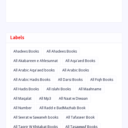
Labels
Ahadees Books
All Ahadees Books
All Akabareen e Ahlesunnat
All Aqa'aed Books
All Arabic Aqa'aed books
All Arabic Books
All Arabic Hadis Books
All Darsi Books
All Fiqh Books
All Hadis Books
All islahi Books
All Maahname
All Maqalat
All Mp3
All Naat w Diwaan
All Number
All Radd e BadMazhab Book
All Seerat w Sawaneh books
All Tafaseer Book
All Taqrir W Khitabat Books
All Tasawwuf Books