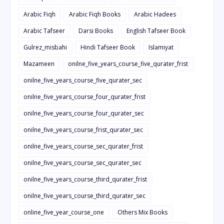
Arabic Fiqh
Arabic Fiqh Books
Arabic Hadees
Arabic Tafseer
Darsi Books
English Tafseer Book
Gulrez_misbahi
Hindi Tafseer Book
Islamiyat
Mazameen
onilne_five_years_course_five_qurater_frist
onilne_five_years_course_five_qurater_sec
onilne_five_years_course_four_qurater_frist
onilne_five_years_course_four_qurater_sec
onilne_five_years_course_frist_qurater_sec
onilne_five_years_course_sec_qurater_frist
onilne_five_years_course_sec_qurater_sec
onilne_five_years_course_third_qurater_frist
onilne_five_years_course_third_qurater_sec
online_five_year_course_one
Others Mix Books