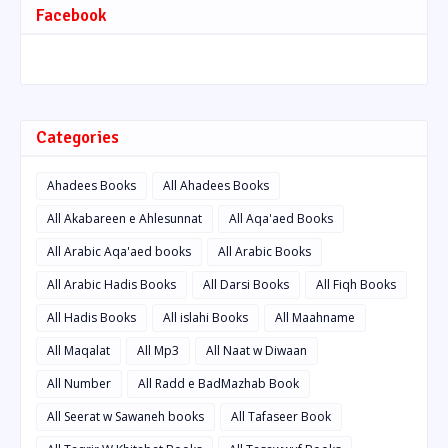
Facebook
Categories
Ahadees Books
All Ahadees Books
All Akabareen e Ahlesunnat
All Aqa'aed Books
All Arabic Aqa'aed books
All Arabic Books
All Arabic Hadis Books
All Darsi Books
All Fiqh Books
All Hadis Books
All islahi Books
All Maahname
All Maqalat
All Mp3
All Naat w Diwaan
All Number
All Radd e BadMazhab Book
All Seerat w Sawaneh books
All Tafaseer Book