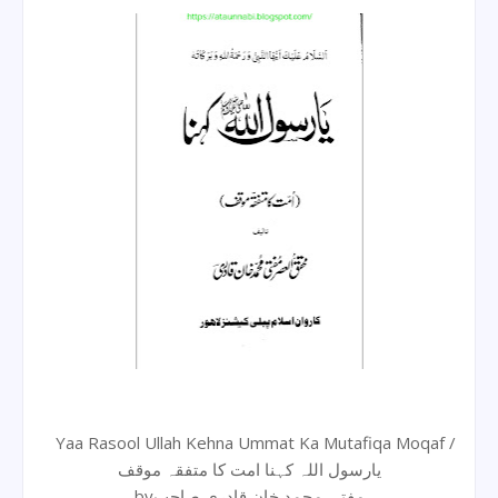
Yaa Rasool Ullah Kehna Ummat Ka Mutafiqa Moqaf /
یارسول اللہ کہنا امت کا متفقہ موقف
byمفتی محمد خان قادری صاحب