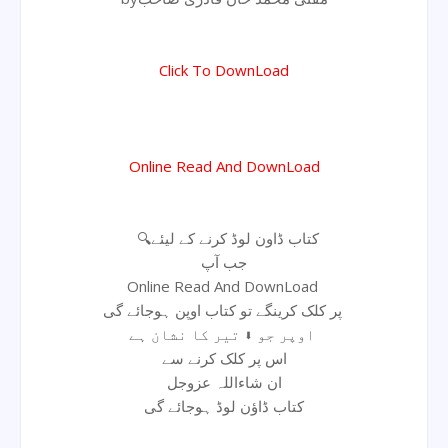
Click To DownLoad
Online Read And DownLoad
🔍کتاب ڈاون لوڈ کرنے کے لیئے
جب آپ
Online Read And DownLoad
پر کلک کرینگے تو کتاب اوپن ہوجائے گی
اوپر جو ⬇ تیر کا نشان ہے
اس پر کلک کرنے سے
ان شاءاللہ عزوجل
کتاب ڈاؤن لوڈ ہوجائے گی