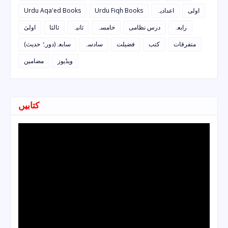
Urdu Aqa'ed Books
Urdu Fiqh Books
اعدادیہ
اولی
رابعہ
درس نظامی
خامسہ
ثانیہ
ثالثا
اولیٰ
متفرقات
کتب
فضیلت
سادسہ
سابعہ(دورہٌ حدیث)
ویڈیوز
مضامین
کتابیں