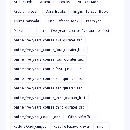
Arabic Fiqh
Arabic Fiqh Books
Arabic Hadees
Arabic Tafseer
Darsi Books
English Tafseer Book
Gulrez_misbahi
Hindi Tafseer Book
Islamiyat
Mazameen
onilne_five_years_course_five_qurater_frist
onilne_five_years_course_five_qurater_sec
onilne_five_years_course_four_qurater_frist
onilne_five_years_course_four_qurater_sec
onilne_five_years_course_frist_qurater_sec
onilne_five_years_course_sec_qurater_frist
onilne_five_years_course_sec_qurater_sec
onilne_five_years_course_third_qurater_frist
onilne_five_years_course_third_qurater_sec
online_five_year_course_one
Others Mix Books
Radd e Qadiyaniyat
Rasail e Fatawa Rizvia
Sindhi