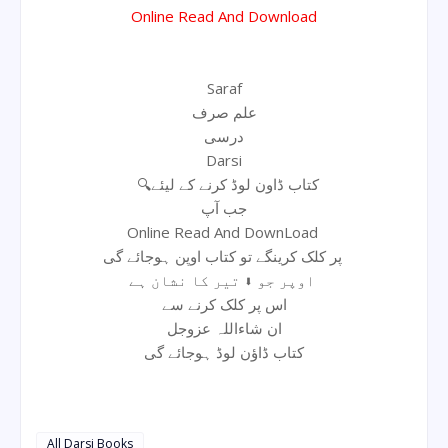
Online Read And Download
Saraf
علم صرف
درسی
Darsi
🔍کتاب ڈاون لوڈ کرنے کے لیئے
جب آپ
Online Read And DownLoad
پر کلک کرینگے تو کتاب اوپن ہوجائے گی
اوپر جو ⬇ تیر کا نشان ہے
اس پر کلک کرنے سے
ان شاءاللہ عزوجل
کتاب ڈاؤن لوڈ ہوجائے گی
All Darsi Books