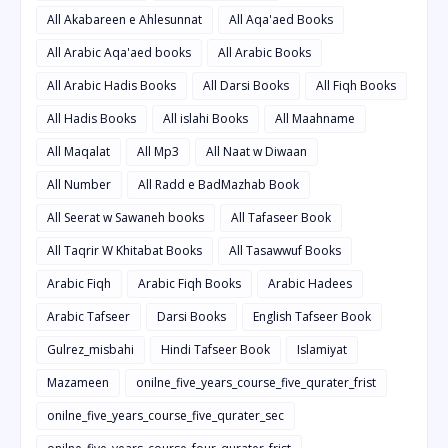
All Akabareen e Ahlesunnat
All Aqa'aed Books
All Arabic Aqa'aed books
All Arabic Books
All Arabic Hadis Books
All Darsi Books
All Fiqh Books
All Hadis Books
All islahi Books
All Maahname
All Maqalat
All Mp3
All Naat w Diwaan
All Number
All Radd e BadMazhab Book
All Seerat w Sawaneh books
All Tafaseer Book
All Taqrir W Khitabat Books
All Tasawwuf Books
Arabic Fiqh
Arabic Fiqh Books
Arabic Hadees
Arabic Tafseer
Darsi Books
English Tafseer Book
Gulrez_misbahi
Hindi Tafseer Book
Islamiyat
Mazameen
onilne_five_years_course_five_qurater_frist
onilne_five_years_course_five_qurater_sec