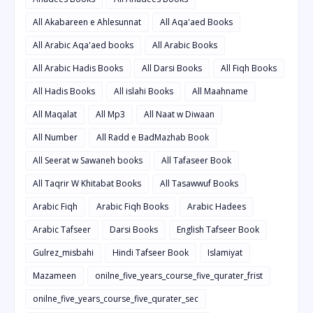
All Akabareen e Ahlesunnat
All Aqa'aed Books
All Arabic Aqa'aed books
All Arabic Books
All Arabic Hadis Books
All Darsi Books
All Fiqh Books
All Hadis Books
All islahi Books
All Maahname
All Maqalat
All Mp3
All Naat w Diwaan
All Number
All Radd e BadMazhab Book
All Seerat w Sawaneh books
All Tafaseer Book
All Taqrir W Khitabat Books
All Tasawwuf Books
Arabic Fiqh
Arabic Fiqh Books
Arabic Hadees
Arabic Tafseer
Darsi Books
English Tafseer Book
Gulrez_misbahi
Hindi Tafseer Book
Islamiyat
Mazameen
onilne_five_years_course_five_qurater_frist
onilne_five_years_course_five_qurater_sec