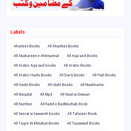
Labels
Ahadees Books
All Ahadees Books
All Akabareen e Ahlesunnat
All Aqa'aed Books
All Arabic Aqa'aed books
All Arabic Books
All Arabic Hadis Books
All Darsi Books
All Fiqh Books
All Hadis Books
All islahi Books
All Maahname
All Maqalat
All Mp3
All Naat w Diwaan
All Number
All Radd e BadMazhab Book
All Seerat w Sawaneh books
All Tafaseer Book
All Taqrir W Khitabat Books
All Tasawwuf Books