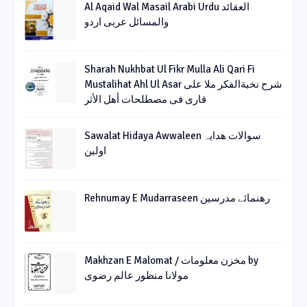
Al Aqaid Wal Masail Arabi Urdu العقائد
والمسائل عربی اردو
Sharah Nukhbat Ul Fikr Mulla Ali Qari Fi
Mustalihat Ahl Ul Asar شرح نخبةالفکر ملا علی
قاری فی مصطلحات أھل الأثر
Sawalat Hidaya Awwaleen سوالات ھدایہ
اولین
Rehnumay E Mudarraseen رهنمائے مدرسین
Makhzan E Malomat / مخزن معلومات by
مولانا منظور عالم رضوی