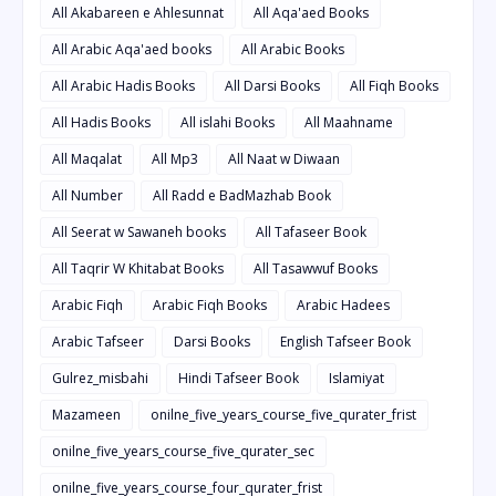
All Akabareen e Ahlesunnat
All Aqa'aed Books
All Arabic Aqa'aed books
All Arabic Books
All Arabic Hadis Books
All Darsi Books
All Fiqh Books
All Hadis Books
All islahi Books
All Maahname
All Maqalat
All Mp3
All Naat w Diwaan
All Number
All Radd e BadMazhab Book
All Seerat w Sawaneh books
All Tafaseer Book
All Taqrir W Khitabat Books
All Tasawwuf Books
Arabic Fiqh
Arabic Fiqh Books
Arabic Hadees
Arabic Tafseer
Darsi Books
English Tafseer Book
Gulrez_misbahi
Hindi Tafseer Book
Islamiyat
Mazameen
onilne_five_years_course_five_qurater_frist
onilne_five_years_course_five_qurater_sec
onilne_five_years_course_four_qurater_frist