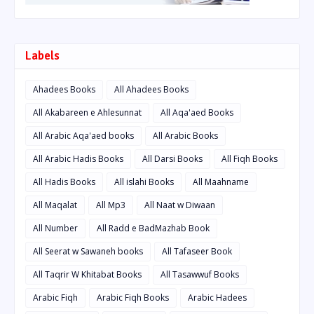
Labels
Ahadees Books
All Ahadees Books
All Akabareen e Ahlesunnat
All Aqa'aed Books
All Arabic Aqa'aed books
All Arabic Books
All Arabic Hadis Books
All Darsi Books
All Fiqh Books
All Hadis Books
All islahi Books
All Maahname
All Maqalat
All Mp3
All Naat w Diwaan
All Number
All Radd e BadMazhab Book
All Seerat w Sawaneh books
All Tafaseer Book
All Taqrir W Khitabat Books
All Tasawwuf Books
Arabic Fiqh
Arabic Fiqh Books
Arabic Hadees