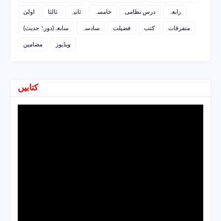
رابعہ
درس نظامی
خامسہ
ثانیہ
ثالثا
اولیٰ
متفرقات
کتب
فضیلت
سادسہ
سابعہ(دورہٌ حدیث)
ویڈیوز
مضامین
کتابیں