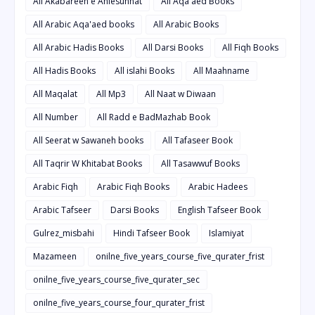
All Akabareen e Ahlesunnat
All Aqa'aed Books
All Arabic Aqa'aed books
All Arabic Books
All Arabic Hadis Books
All Darsi Books
All Fiqh Books
All Hadis Books
All islahi Books
All Maahname
All Maqalat
All Mp3
All Naat w Diwaan
All Number
All Radd e BadMazhab Book
All Seerat w Sawaneh books
All Tafaseer Book
All Taqrir W Khitabat Books
All Tasawwuf Books
Arabic Fiqh
Arabic Fiqh Books
Arabic Hadees
Arabic Tafseer
Darsi Books
English Tafseer Book
Gulrez_misbahi
Hindi Tafseer Book
Islamiyat
Mazameen
onilne_five_years_course_five_qurater_frist
onilne_five_years_course_five_qurater_sec
onilne_five_years_course_four_qurater_frist