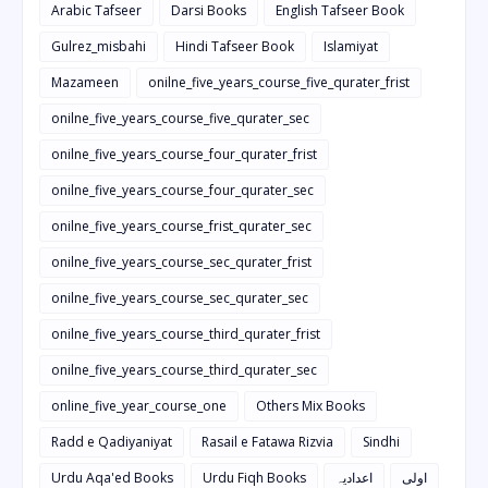
Arabic Tafseer
Darsi Books
English Tafseer Book
Gulrez_misbahi
Hindi Tafseer Book
Islamiyat
Mazameen
onilne_five_years_course_five_qurater_frist
onilne_five_years_course_five_qurater_sec
onilne_five_years_course_four_qurater_frist
onilne_five_years_course_four_qurater_sec
onilne_five_years_course_frist_qurater_sec
onilne_five_years_course_sec_qurater_frist
onilne_five_years_course_sec_qurater_sec
onilne_five_years_course_third_qurater_frist
onilne_five_years_course_third_qurater_sec
online_five_year_course_one
Others Mix Books
Radd e Qadiyaniyat
Rasail e Fatawa Rizvia
Sindhi
Urdu Aqa'ed Books
Urdu Fiqh Books
اعدادیہ
اولی