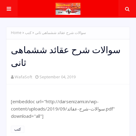
Home
کتب
سوالات شرح عقائد ششماھی ثانی
سوالات شرح عقائد ششماھی
ثانی
WafaSoft
September 04, 2019
[embeddoc url="http://darsenizami.in/wp-
content/uploads/2019/09/سوالات-شرح-عقائد.pdf"
download="all"]
کتب