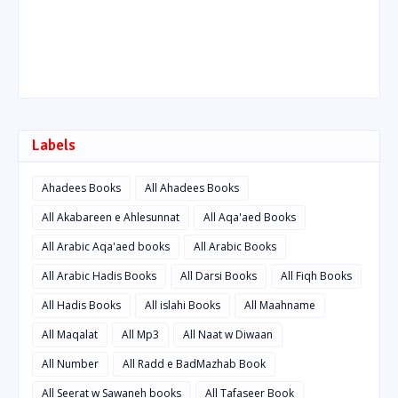
Labels
Ahadees Books
All Ahadees Books
All Akabareen e Ahlesunnat
All Aqa'aed Books
All Arabic Aqa'aed books
All Arabic Books
All Arabic Hadis Books
All Darsi Books
All Fiqh Books
All Hadis Books
All islahi Books
All Maahname
All Maqalat
All Mp3
All Naat w Diwaan
All Number
All Radd e BadMazhab Book
All Seerat w Sawaneh books
All Tafaseer Book