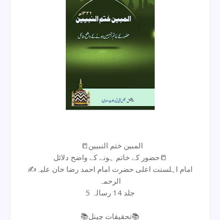
📒المبین ختم النبیین
حضور کے خاتم ہونے کے واضح دلائل📒
✍امام اہلسنت اعلی حضرت امام احمد رضا خان علیہ
الرحمہ
جلد 14 رسالہ 5
📚تحقیقات چینل📚