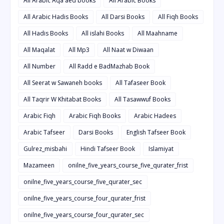
All Arabic Aqa'aed books
All Arabic Books
All Arabic Hadis Books
All Darsi Books
All Fiqh Books
All Hadis Books
All islahi Books
All Maahname
All Maqalat
All Mp3
All Naat w Diwaan
All Number
All Radd e BadMazhab Book
All Seerat w Sawaneh books
All Tafaseer Book
All Taqrir W Khitabat Books
All Tasawwuf Books
Arabic Fiqh
Arabic Fiqh Books
Arabic Hadees
Arabic Tafseer
Darsi Books
English Tafseer Book
Gulrez_misbahi
Hindi Tafseer Book
Islamiyat
Mazameen
onilne_five_years_course_five_qurater_frist
onilne_five_years_course_five_qurater_sec
onilne_five_years_course_four_qurater_frist
onilne_five_years_course_four_qurater_sec