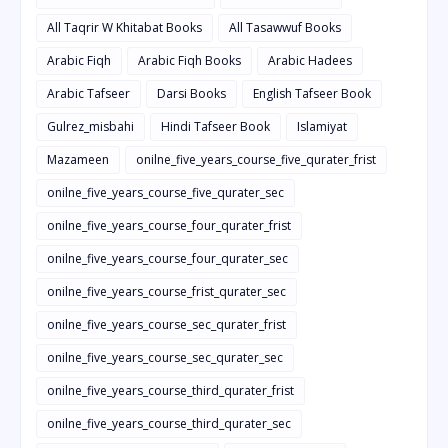
All Taqrir W Khitabat Books
All Tasawwuf Books
Arabic Fiqh
Arabic Fiqh Books
Arabic Hadees
Arabic Tafseer
Darsi Books
English Tafseer Book
Gulrez_misbahi
Hindi Tafseer Book
Islamiyat
Mazameen
onilne_five_years_course_five_qurater_frist
onilne_five_years_course_five_qurater_sec
onilne_five_years_course_four_qurater_frist
onilne_five_years_course_four_qurater_sec
onilne_five_years_course_frist_qurater_sec
onilne_five_years_course_sec_qurater_frist
onilne_five_years_course_sec_qurater_sec
onilne_five_years_course_third_qurater_frist
onilne_five_years_course_third_qurater_sec