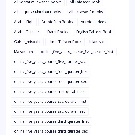
All Seerat w Sawaneh books
All Tafaseer Book
All Taqrir W Khitabat Books
All Tasawwuf Books
Arabic Fiqh
Arabic Fiqh Books
Arabic Hadees
Arabic Tafseer
Darsi Books
English Tafseer Book
Gulrez_misbahi
Hindi Tafseer Book
Islamiyat
Mazameen
onilne_five_years_course_five_qurater_frist
onilne_five_years_course_five_qurater_sec
onilne_five_years_course_four_qurater_frist
onilne_five_years_course_four_qurater_sec
onilne_five_years_course_frist_qurater_sec
onilne_five_years_course_sec_qurater_frist
onilne_five_years_course_sec_qurater_sec
onilne_five_years_course_third_qurater_frist
onilne_five_years_course_third_qurater_sec