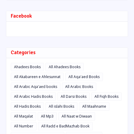
Facebook
Categories
Ahadees Books
All Ahadees Books
All Akabareen e Ahlesunnat
All Aqa'aed Books
All Arabic Aqa'aed books
All Arabic Books
All Arabic Hadis Books
All Darsi Books
All Fiqh Books
All Hadis Books
All islahi Books
All Maahname
All Maqalat
All Mp3
All Naat w Diwaan
All Number
All Radd e BadMazhab Book