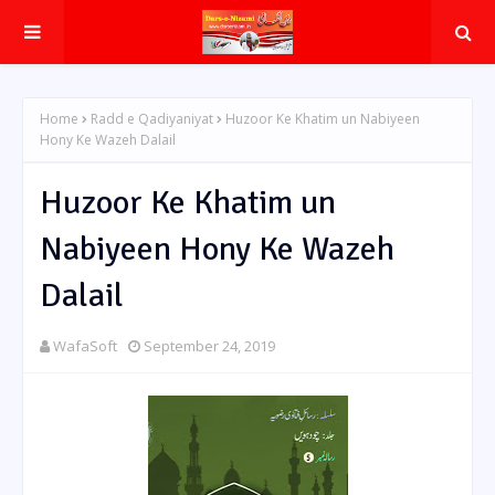
Home
Radd e Qadiyaniyat
Huzoor Ke Khatim un Nabiyeen
Hony Ke Wazeh Dalail
Huzoor Ke Khatim un
Nabiyeen Hony Ke Wazeh
Dalail
WafaSoft
September 24, 2019