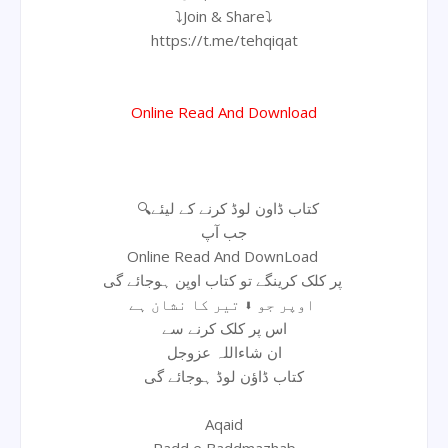
⤵️Join & Share⤵️
https://t.me/tehqiqat
Online Read And Download
🔍کتاب ڈاون لوڈ کرنے کے لیئے
جب آپ
Online Read And DownLoad
پر کلک کرینگے تو کتاب اوپن ہوجائے گی
اوپر جو ⬇ تیر کا نشان ہے
اس پر کلک کرنے سے
ان شاءاللہ عزوجل
کتاب ڈاؤن لوڈ ہوجائے گی
Aqaid
Radd e Baddmazhab