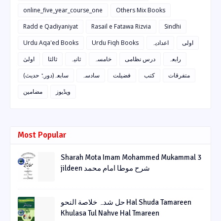
online_five_year_course_one
Others Mix Books
Radd e Qadiyaniyat
Rasail e Fatawa Rizvia
Sindhi
Urdu Aqa'ed Books
Urdu Fiqh Books
اعدادیہ
اولی
رابعہ
درس نظامی
خامسہ
ثانیہ
ثالثا
اولیٰ
متفرقات
کتب
فضیلت
سادسہ
سابعہ(دورہٌ حدیث)
ویڈیوز
مضامین
Most Popular
Sharah Mota Imam Mohammed Mukammal 3
jildeen شرح موطا امام محمد
حل شدہ خلاصة النحو Hal Shuda Tamareen
Khulasa Tul Nahve Hal Tmareen