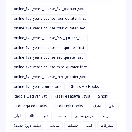
onilne_five_years_course_five_qurater_sec
onilne_five_years_course_four_qurater_frist
onilne_five_years_course_four_qurater_sec
onilne_five_years_course_frist_qurater_sec
onilne_five_years_course_sec_qurater_frist
onilne_five_years_course_sec_qurater_sec
onilne_five_years_course_third_qurater_frist
onilne_five_years_course_third_qurater_sec
online_five_year_course_one
Others Mix Books
Radd e Qadiyaniyat
Rasail e Fatawa Rizvia
Sindhi
Urdu Aqa'ed Books
Urdu Fiqh Books
اعدادیہ
اولی
رابعہ
درس نظامی
خامسہ
ثانیہ
ثالثا
اولیٰ
متفرقات
کتب
فضیلت
سادسہ
سابعہ(دورہٌ حدیث)