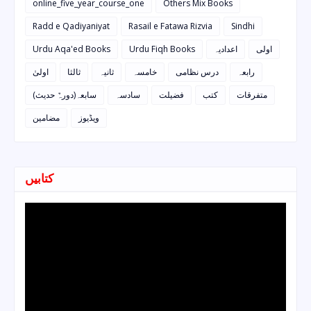
online_five_year_course_one
Others Mix Books
Radd e Qadiyaniyat
Rasail e Fatawa Rizvia
Sindhi
Urdu Aqa'ed Books
Urdu Fiqh Books
اعدادیہ
اولی
رابعہ
درس نظامی
خامسہ
ثانیہ
ثالثا
اولیٰ
متفرقات
کتب
فضیلت
سادسہ
سابعہ(دورہٌ حدیث)
ویڈیوز
مضامین
کتابیں