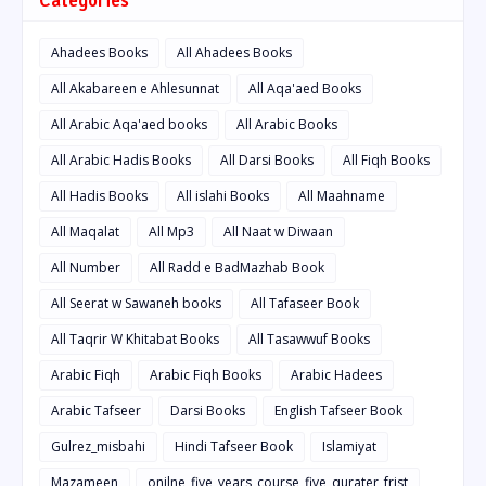
Categories
Ahadees Books
All Ahadees Books
All Akabareen e Ahlesunnat
All Aqa'aed Books
All Arabic Aqa'aed books
All Arabic Books
All Arabic Hadis Books
All Darsi Books
All Fiqh Books
All Hadis Books
All islahi Books
All Maahname
All Maqalat
All Mp3
All Naat w Diwaan
All Number
All Radd e BadMazhab Book
All Seerat w Sawaneh books
All Tafaseer Book
All Taqrir W Khitabat Books
All Tasawwuf Books
Arabic Fiqh
Arabic Fiqh Books
Arabic Hadees
Arabic Tafseer
Darsi Books
English Tafseer Book
Gulrez_misbahi
Hindi Tafseer Book
Islamiyat
Mazameen
onilne_five_years_course_five_qurater_frist