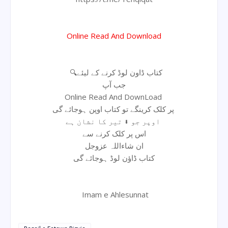
Online Read And Download
🔍کتاب ڈاون لوڈ کرنے کے لیئے
جب آپ
Online Read And DownLoad
پر کلک کرینگے تو کتاب اوپن ہوجائے گی
اوپر جو ⬇ تیر کا نشان ہے
اس پر کلک کرنے سے
ان شاءاللہ عزوجل
کتاب ڈاؤن لوڈ ہوجائے گی
Imam e Ahlesunnat