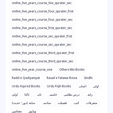
onilne_five_years_course_five_qurater_sec
onilne_five_years_course_four_qurater_frist
onilne_five_years_course_four_qurater_sec
onilne_five_years_course_frist_qurater_sec
onilne_five_years_course_sec_qurater_frist
onilne_five_years_course_sec_qurater_sec
onilne_five_years_course_third_qurater_frist
onilne_five_years_course_third_qurater_sec
online_five_year_course_one
Others Mix Books
Radd e Qadiyaniyat
Rasail e Fatawa Rizvia
Sindhi
Urdu Aqa'ed Books
Urdu Fiqh Books
اعدادیہ
اولی
رابعہ
درس نظامی
خامسہ
ثانیہ
ثالثا
اولیٰ
متفرقات
کتب
فضیلت
سادسہ
سابعہ(دورہٌ حدیث)
ویڈیوز
مضامین