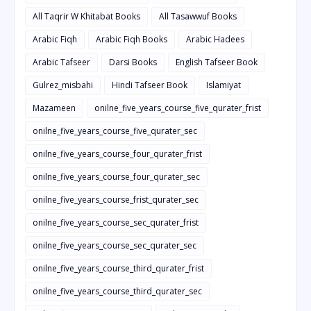
All Taqrir W Khitabat Books
All Tasawwuf Books
Arabic Fiqh
Arabic Fiqh Books
Arabic Hadees
Arabic Tafseer
Darsi Books
English Tafseer Book
Gulrez_misbahi
Hindi Tafseer Book
Islamiyat
Mazameen
onilne_five_years_course_five_qurater_frist
onilne_five_years_course_five_qurater_sec
onilne_five_years_course_four_qurater_frist
onilne_five_years_course_four_qurater_sec
onilne_five_years_course_frist_qurater_sec
onilne_five_years_course_sec_qurater_frist
onilne_five_years_course_sec_qurater_sec
onilne_five_years_course_third_qurater_frist
onilne_five_years_course_third_qurater_sec