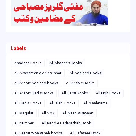
Labels
Ahadees Books
All Ahadees Books
All Akabareen e Ahlesunnat
All Aqa'aed Books
All Arabic Aqa'aed books
All Arabic Books
All Arabic Hadis Books
All Darsi Books
All Fiqh Books
All Hadis Books
All islahi Books
All Maahname
All Maqalat
All Mp3
All Naat w Diwaan
All Number
All Radd e BadMazhab Book
All Seerat w Sawaneh books
All Tafaseer Book