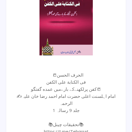
📒الحرف الحسن
فی الکتابة علی الکفن
کفن پرلکهنےکے بارےمیں عمده گفتگو📒
✍امام اہلسنت اعلی حضرت امام احمد رضا خان علیہ
الرحمہ
جلد 9 رسالہ 1
📚تحقیقات چینل📚
https://t.me/Tehqiqat