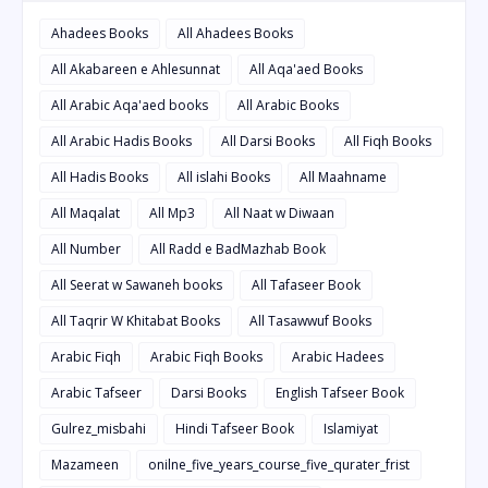
Ahadees Books
All Ahadees Books
All Akabareen e Ahlesunnat
All Aqa'aed Books
All Arabic Aqa'aed books
All Arabic Books
All Arabic Hadis Books
All Darsi Books
All Fiqh Books
All Hadis Books
All islahi Books
All Maahname
All Maqalat
All Mp3
All Naat w Diwaan
All Number
All Radd e BadMazhab Book
All Seerat w Sawaneh books
All Tafaseer Book
All Taqrir W Khitabat Books
All Tasawwuf Books
Arabic Fiqh
Arabic Fiqh Books
Arabic Hadees
Arabic Tafseer
Darsi Books
English Tafseer Book
Gulrez_misbahi
Hindi Tafseer Book
Islamiyat
Mazameen
onilne_five_years_course_five_qurater_frist