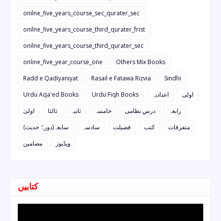
onilne_five_years_course_sec_qurater_sec
onilne_five_years_course_third_qurater_frist
onilne_five_years_course_third_qurater_sec
online_five_year_course_one
Others Mix Books
Radd e Qadiyaniyat
Rasail e Fatawa Rizvia
Sindhi
Urdu Aqa'ed Books
Urdu Fiqh Books
اعدادیہ
اولی
رابعہ
درس نظامی
خامسہ
ثانیہ
ثالثا
اولیٰ
متفرقات
کتب
فضیلت
سادسہ
سابعہ(دورہٌ حدیث)
ویڈیوز
مضامین
کتابیں