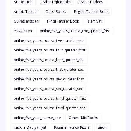
Arabic Fiqh
Arabic Fiqh Books
Arabic Hadees
Arabic Tafseer
Darsi Books
English Tafseer Book
Gulrez_misbahi
Hindi Tafseer Book
Islamiyat
Mazameen
onilne_five_years_course_five_qurater_frist
onilne_five_years_course_five_qurater_sec
onilne_five_years_course_four_qurater_frist
onilne_five_years_course_four_qurater_sec
onilne_five_years_course_frist_qurater_sec
onilne_five_years_course_sec_qurater_frist
onilne_five_years_course_sec_qurater_sec
onilne_five_years_course_third_qurater_frist
onilne_five_years_course_third_qurater_sec
online_five_year_course_one
Others Mix Books
Radd e Qadiyaniyat
Rasail e Fatawa Rizvia
Sindhi