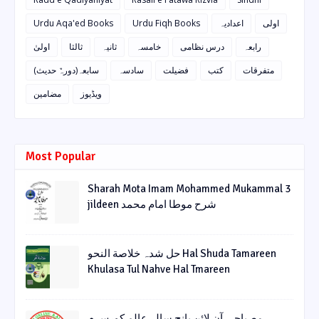
Urdu Aqa'ed Books
Urdu Fiqh Books
اعدادیہ
اولی
رابعہ
درس نظامی
خامسہ
ثانیہ
ثالثا
اولیٰ
متفرقات
کتب
فضیلت
سادسہ
سابعہ(دورہٌ حدیث)
ویڈیوز
مضامین
Most Popular
Sharah Mota Imam Mohammed Mukammal 3
jildeen شرح موطا امام محمد
حل شدہ خلاصة النحو Hal Shuda Tamareen
Khulasa Tul Nahve Hal Tmareen
مصباحی آن لائن پانچ سالہ عالم کورس م