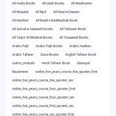
All Hadis Books
All islahi Books
All Maahname
All Maqalat
All Mp3
All Naat w Diwaan
All Number
All Radd e BadMazhab Book
All Seerat w Sawaneh books
All Tafaseer Book
All Taqrir W Khitabat Books
All Tasawwuf Books
Arabic Fiqh
Arabic Fiqh Books
Arabic Hadees
Arabic Tafseer
Darsi Books
English Tafseer Book
Gulrez_misbahi
Hindi Tafseer Book
Islamiyat
Mazameen
onilne_five_years_course_five_qurater_frist
onilne_five_years_course_five_qurater_sec
onilne_five_years_course_four_qurater_frist
onilne_five_years_course_four_qurater_sec
onilne_five_years_course_frist_qurater_sec
onilne_five_years_course_sec_qurater_frist