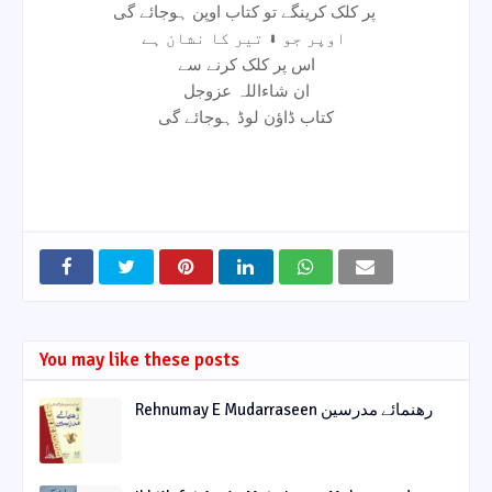
پر کلک کرینگے تو کتاب اوپن ہوجائے گی
اوپر جو ⬇ تیر کا نشان ہے
اس پر کلک کرنے سے
ان شاءاللہ عزوجل
کتاب ڈاؤن لوڈ ہوجائے گی
You may like these posts
Rehnumay E Mudarraseen رهنمائے مدرسین