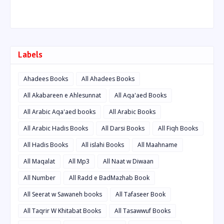
Labels
Ahadees Books
All Ahadees Books
All Akabareen e Ahlesunnat
All Aqa'aed Books
All Arabic Aqa'aed books
All Arabic Books
All Arabic Hadis Books
All Darsi Books
All Fiqh Books
All Hadis Books
All islahi Books
All Maahname
All Maqalat
All Mp3
All Naat w Diwaan
All Number
All Radd e BadMazhab Book
All Seerat w Sawaneh books
All Tafaseer Book
All Taqrir W Khitabat Books
All Tasawwuf Books