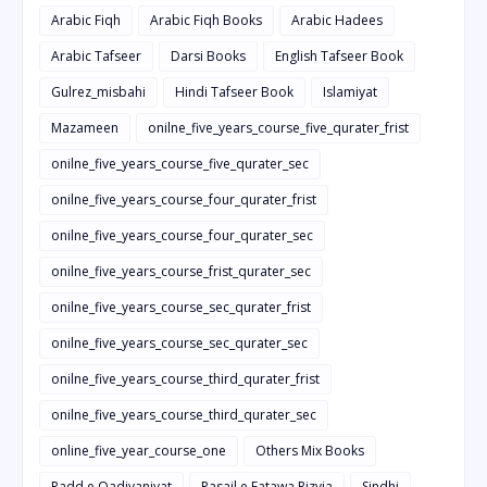
Arabic Fiqh
Arabic Fiqh Books
Arabic Hadees
Arabic Tafseer
Darsi Books
English Tafseer Book
Gulrez_misbahi
Hindi Tafseer Book
Islamiyat
Mazameen
onilne_five_years_course_five_qurater_frist
onilne_five_years_course_five_qurater_sec
onilne_five_years_course_four_qurater_frist
onilne_five_years_course_four_qurater_sec
onilne_five_years_course_frist_qurater_sec
onilne_five_years_course_sec_qurater_frist
onilne_five_years_course_sec_qurater_sec
onilne_five_years_course_third_qurater_frist
onilne_five_years_course_third_qurater_sec
online_five_year_course_one
Others Mix Books
Radd e Qadiyaniyat
Rasail e Fatawa Rizvia
Sindhi