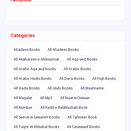
Categories
Ahadees Books
All Ahadees Books
All Akabareen e Ahlesunnat
All Aqa'aed Books
All Arabic Aqa'aed books
All Arabic Books
All Arabic Hadis Books
All Darsi Books
All Fiqh Books
All Hadis Books
All islahi Books
All Maahname
All Maqalat
All Mp3
All Naat w Diwaan
All Number
All Radd e BadMazhab Book
All Seerat w Sawaneh books
All Tafaseer Book
All Taqrir W Khitabat Books
All Tasawwuf Books