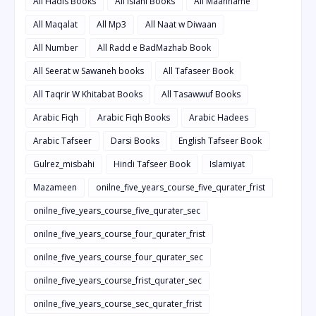
All Hadis Books
All islahi Books
All Maahname
All Maqalat
All Mp3
All Naat w Diwaan
All Number
All Radd e BadMazhab Book
All Seerat w Sawaneh books
All Tafaseer Book
All Taqrir W Khitabat Books
All Tasawwuf Books
Arabic Fiqh
Arabic Fiqh Books
Arabic Hadees
Arabic Tafseer
Darsi Books
English Tafseer Book
Gulrez_misbahi
Hindi Tafseer Book
Islamiyat
Mazameen
onilne_five_years_course_five_qurater_frist
onilne_five_years_course_five_qurater_sec
onilne_five_years_course_four_qurater_frist
onilne_five_years_course_four_qurater_sec
onilne_five_years_course_frist_qurater_sec
onilne_five_years_course_sec_qurater_frist