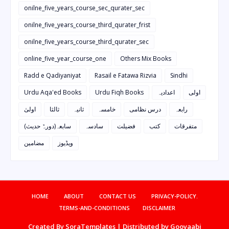
onilne_five_years_course_sec_qurater_sec
onilne_five_years_course_third_qurater_frist
onilne_five_years_course_third_qurater_sec
online_five_year_course_one
Others Mix Books
Radd e Qadiyaniyat
Rasail e Fatawa Rizvia
Sindhi
Urdu Aqa'ed Books
Urdu Fiqh Books
اعدادیہ
اولی
رابعہ
درس نظامی
خامسہ
ثانیہ
ثالثا
اولیٰ
متفرقات
کتب
فضیلت
سادسہ
سابعہ(دورہٌ حدیث)
ویڈیوز
مضامین
HOME
ABOUT
CONTACT US
PRIVACY-POLICY.
TERMS-AND-CONDITIONS
DISCLAIMER
Created By
SoraTemplates
| Distributed by
Gooyaabi