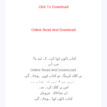
Click To Download
Online Read And Download
🔍کتاب ڈاون لوڈ کرنے کے لیئے
جب آپ
Online Read And DownLoad
پر کلک کرینگے تو کتاب اوپن ہوجائے گی
اوپر جو ⬇ تیر کا نشان ہے
اس پر کلک کرنے سے
ان شاءاللہ عزوجل
کتاب ڈاؤن لوڈ ہوجائے گی