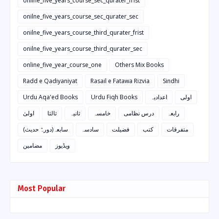
onilne_five_years_course_sec_qurater_frist
onilne_five_years_course_sec_qurater_sec
onilne_five_years_course_third_qurater_frist
onilne_five_years_course_third_qurater_sec
online_five_year_course_one
Others Mix Books
Radd e Qadiyaniyat
Rasail e Fatawa Rizvia
Sindhi
Urdu Aqa'ed Books
Urdu Fiqh Books
اعدادیہ
اولی
رابعہ
درس نظامی
خامسہ
ثانیہ
ثالثا
اولیٰ
متفرقات
کتب
فضیلت
سادسہ
سابعہ(دورہٌ حدیث)
ویڈیوز
مضامین
Most Popular