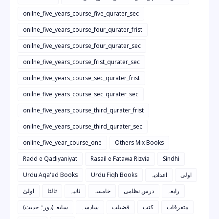
onilne_five_years_course_five_qurater_sec
onilne_five_years_course_four_qurater_frist
onilne_five_years_course_four_qurater_sec
onilne_five_years_course_frist_qurater_sec
onilne_five_years_course_sec_qurater_frist
onilne_five_years_course_sec_qurater_sec
onilne_five_years_course_third_qurater_frist
onilne_five_years_course_third_qurater_sec
online_five_year_course_one
Others Mix Books
Radd e Qadiyaniyat
Rasail e Fatawa Rizvia
Sindhi
Urdu Aqa'ed Books
Urdu Fiqh Books
اعدادیہ
اولی
رابعہ
درس نظامی
خامسہ
ثانیہ
ثالثا
اولیٰ
متفرقات
کتب
فضیلت
سادسہ
سابعہ(دورہٌ حدیث)