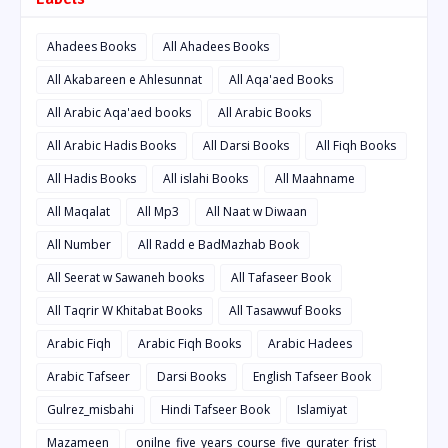
Ahadees Books
All Ahadees Books
All Akabareen e Ahlesunnat
All Aqa'aed Books
All Arabic Aqa'aed books
All Arabic Books
All Arabic Hadis Books
All Darsi Books
All Fiqh Books
All Hadis Books
All islahi Books
All Maahname
All Maqalat
All Mp3
All Naat w Diwaan
All Number
All Radd e BadMazhab Book
All Seerat w Sawaneh books
All Tafaseer Book
All Taqrir W Khitabat Books
All Tasawwuf Books
Arabic Fiqh
Arabic Fiqh Books
Arabic Hadees
Arabic Tafseer
Darsi Books
English Tafseer Book
Gulrez_misbahi
Hindi Tafseer Book
Islamiyat
Mazameen
onilne_five_years_course_five_qurater_frist