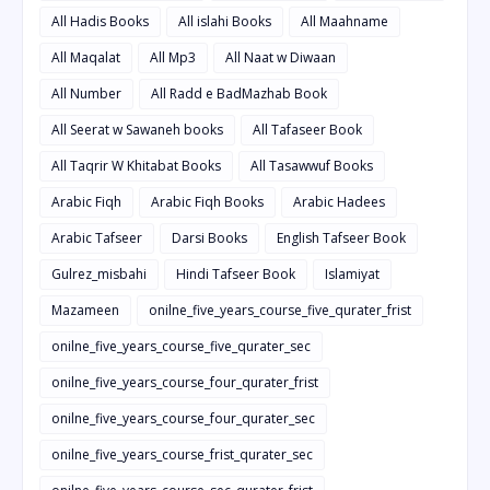
All Hadis Books
All islahi Books
All Maahname
All Maqalat
All Mp3
All Naat w Diwaan
All Number
All Radd e BadMazhab Book
All Seerat w Sawaneh books
All Tafaseer Book
All Taqrir W Khitabat Books
All Tasawwuf Books
Arabic Fiqh
Arabic Fiqh Books
Arabic Hadees
Arabic Tafseer
Darsi Books
English Tafseer Book
Gulrez_misbahi
Hindi Tafseer Book
Islamiyat
Mazameen
onilne_five_years_course_five_qurater_frist
onilne_five_years_course_five_qurater_sec
onilne_five_years_course_four_qurater_frist
onilne_five_years_course_four_qurater_sec
onilne_five_years_course_frist_qurater_sec