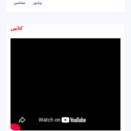
ویڈیوز
مضامین
کتابیں