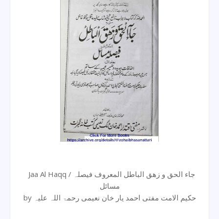
Jaa Al Haqq / جاء الحق و زھق الباطل المعروف فیصلہ
مسائل
by حکیم الامت مفتی احمد یار خان نعیمی رحمۃ اللہ علیہ