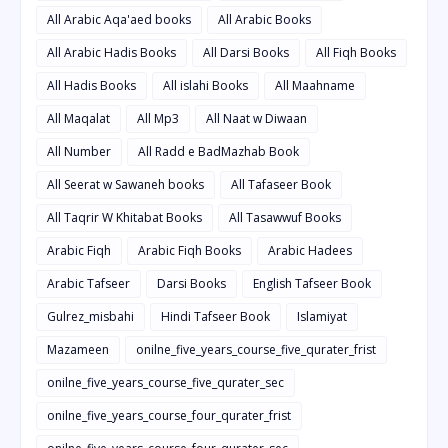
All Arabic Aqa'aed books
All Arabic Books
All Arabic Hadis Books
All Darsi Books
All Fiqh Books
All Hadis Books
All islahi Books
All Maahname
All Maqalat
All Mp3
All Naat w Diwaan
All Number
All Radd e BadMazhab Book
All Seerat w Sawaneh books
All Tafaseer Book
All Taqrir W Khitabat Books
All Tasawwuf Books
Arabic Fiqh
Arabic Fiqh Books
Arabic Hadees
Arabic Tafseer
Darsi Books
English Tafseer Book
Gulrez_misbahi
Hindi Tafseer Book
Islamiyat
Mazameen
onilne_five_years_course_five_qurater_frist
onilne_five_years_course_five_qurater_sec
onilne_five_years_course_four_qurater_frist