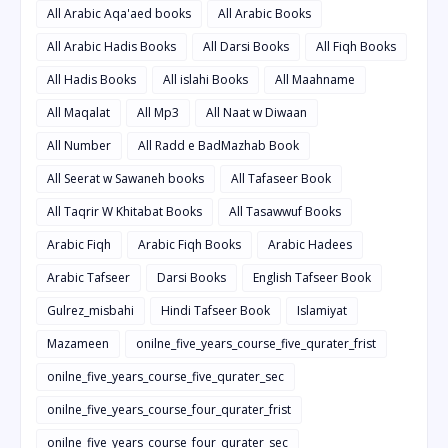
All Arabic Aqa'aed books
All Arabic Books
All Arabic Hadis Books
All Darsi Books
All Fiqh Books
All Hadis Books
All islahi Books
All Maahname
All Maqalat
All Mp3
All Naat w Diwaan
All Number
All Radd e BadMazhab Book
All Seerat w Sawaneh books
All Tafaseer Book
All Taqrir W Khitabat Books
All Tasawwuf Books
Arabic Fiqh
Arabic Fiqh Books
Arabic Hadees
Arabic Tafseer
Darsi Books
English Tafseer Book
Gulrez_misbahi
Hindi Tafseer Book
Islamiyat
Mazameen
onilne_five_years_course_five_qurater_frist
onilne_five_years_course_five_qurater_sec
onilne_five_years_course_four_qurater_frist
onilne_five_years_course_four_qurater_sec