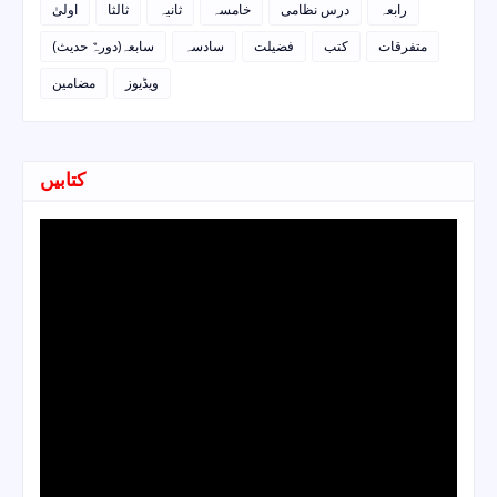
رابعہ
درس نظامی
خامسہ
ثانیہ
ثالثا
اولیٰ
متفرقات
کتب
فضیلت
سادسہ
سابعہ(دورہٌ حدیث)
ویڈیوز
مضامین
کتابیں