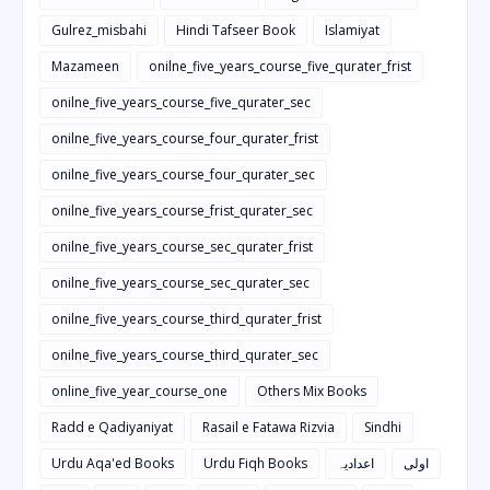
Gulrez_misbahi
Hindi Tafseer Book
Islamiyat
Mazameen
onilne_five_years_course_five_qurater_frist
onilne_five_years_course_five_qurater_sec
onilne_five_years_course_four_qurater_frist
onilne_five_years_course_four_qurater_sec
onilne_five_years_course_frist_qurater_sec
onilne_five_years_course_sec_qurater_frist
onilne_five_years_course_sec_qurater_sec
onilne_five_years_course_third_qurater_frist
onilne_five_years_course_third_qurater_sec
online_five_year_course_one
Others Mix Books
Radd e Qadiyaniyat
Rasail e Fatawa Rizvia
Sindhi
Urdu Aqa'ed Books
Urdu Fiqh Books
اعدادیہ
اولی