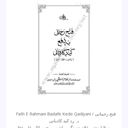
Fath E Rahmani Badafe Kede Qadiyani / فتح رحمانی
بہ رد کید کادیانی
by مولانا مفتی غلام دستگیر ہاشمی رحمۃ اللہ علیہ