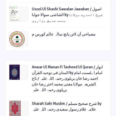
Usool Ul Shashi Sawalan Jawaban / اصول
الشاشی سوالا جوابا byشیخ الحدیث مولانا
محمد صدیق ہزاروی
مصباحی آن لائن پانچ سالہ عالم کورس م
Anwar Ul Manan Fi Taoheed Ul Quran / انوار
المنان فی توحید القرآن by امام اہلسنت امام
احمد رضا خان بریلوی رحمۃ اللہ علیہ / تاج
الشریعہ مولانا مفتی محمد اختر رضا خان
بریلوی رحمۃ اللہ علیہ
Sharah Sahi Muslim / شرح صحیح مسلم by
علامہ غلام رسول سعیدی رحمۃ اللہ علیہ