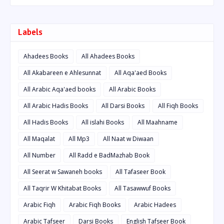
Labels
Ahadees Books
All Ahadees Books
All Akabareen e Ahlesunnat
All Aqa'aed Books
All Arabic Aqa'aed books
All Arabic Books
All Arabic Hadis Books
All Darsi Books
All Fiqh Books
All Hadis Books
All islahi Books
All Maahname
All Maqalat
All Mp3
All Naat w Diwaan
All Number
All Radd e BadMazhab Book
All Seerat w Sawaneh books
All Tafaseer Book
All Taqrir W Khitabat Books
All Tasawwuf Books
Arabic Fiqh
Arabic Fiqh Books
Arabic Hadees
Arabic Tafseer
Darsi Books
English Tafseer Book