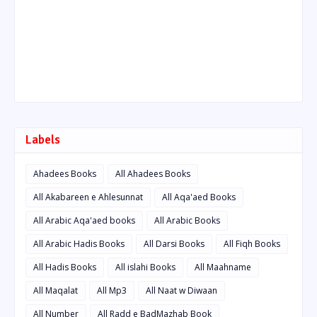
Labels
Ahadees Books
All Ahadees Books
All Akabareen e Ahlesunnat
All Aqa'aed Books
All Arabic Aqa'aed books
All Arabic Books
All Arabic Hadis Books
All Darsi Books
All Fiqh Books
All Hadis Books
All islahi Books
All Maahname
All Maqalat
All Mp3
All Naat w Diwaan
All Number
All Radd e BadMazhab Book