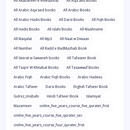
All Akabareen e Ahlesunnat
All Aqa'aed Books
All Arabic Aqa'aed books
All Arabic Books
All Arabic Hadis Books
All Darsi Books
All Fiqh Books
All Hadis Books
All islahi Books
All Maahname
All Maqalat
All Mp3
All Naat w Diwaan
All Number
All Radd e BadMazhab Book
All Seerat w Sawaneh books
All Tafaseer Book
All Taqrir W Khitabat Books
All Tasawwuf Books
Arabic Fiqh
Arabic Fiqh Books
Arabic Hadees
Arabic Tafseer
Darsi Books
English Tafseer Book
Gulrez_misbahi
Hindi Tafseer Book
Islamiyat
Mazameen
onilne_five_years_course_five_qurater_frist
onilne_five_years_course_five_qurater_sec
onilne_five_years_course_four_qurater_frist