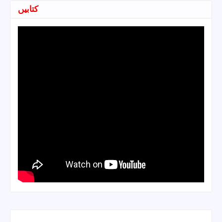
کتابیں