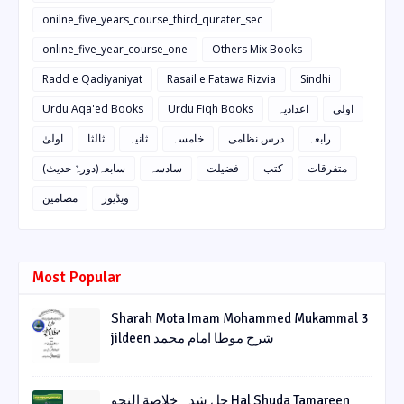
onilne_five_years_course_third_qurater_sec
online_five_year_course_one
Others Mix Books
Radd e Qadiyaniyat
Rasail e Fatawa Rizvia
Sindhi
Urdu Aqa'ed Books
Urdu Fiqh Books
اعدادیہ
اولی
رابعہ
درس نظامی
خامسہ
ثانیہ
ثالثا
اولیٰ
متفرقات
کتب
فضیلت
سادسہ
سابعہ(دورہٌ حدیث)
ویڈیوز
مضامین
Most Popular
Sharah Mota Imam Mohammed Mukammal 3
jildeen شرح موطا امام محمد
حل شدہ خلاصة النحو Hal Shuda Tamareen