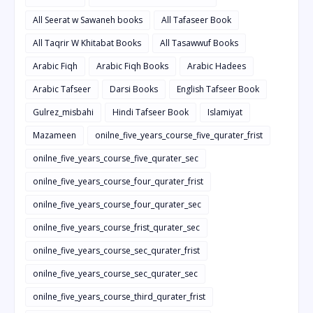
All Seerat w Sawaneh books
All Tafaseer Book
All Taqrir W Khitabat Books
All Tasawwuf Books
Arabic Fiqh
Arabic Fiqh Books
Arabic Hadees
Arabic Tafseer
Darsi Books
English Tafseer Book
Gulrez_misbahi
Hindi Tafseer Book
Islamiyat
Mazameen
onilne_five_years_course_five_qurater_frist
onilne_five_years_course_five_qurater_sec
onilne_five_years_course_four_qurater_frist
onilne_five_years_course_four_qurater_sec
onilne_five_years_course_frist_qurater_sec
onilne_five_years_course_sec_qurater_frist
onilne_five_years_course_sec_qurater_sec
onilne_five_years_course_third_qurater_frist