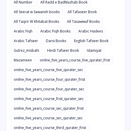
All Number
All Radd e BadMazhab Book
All Seerat w Sawaneh books
All Tafaseer Book
All Taqrir W Khitabat Books
All Tasawwuf Books
Arabic Fiqh
Arabic Fiqh Books
Arabic Hadees
Arabic Tafseer
Darsi Books
English Tafseer Book
Gulrez_misbahi
Hindi Tafseer Book
Islamiyat
Mazameen
onilne_five_years_course_five_qurater_frist
onilne_five_years_course_five_qurater_sec
onilne_five_years_course_four_qurater_frist
onilne_five_years_course_four_qurater_sec
onilne_five_years_course_frist_qurater_sec
onilne_five_years_course_sec_qurater_frist
onilne_five_years_course_sec_qurater_sec
onilne_five_years_course_third_qurater_frist