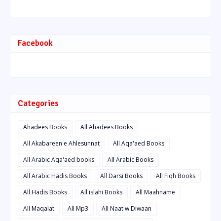
Facebook
Categories
Ahadees Books
All Ahadees Books
All Akabareen e Ahlesunnat
All Aqa'aed Books
All Arabic Aqa'aed books
All Arabic Books
All Arabic Hadis Books
All Darsi Books
All Fiqh Books
All Hadis Books
All islahi Books
All Maahname
All Maqalat
All Mp3
All Naat w Diwaan