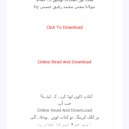
by مولانا مفتی محمد رفیق حسنی
Click To Download
Online Read And Download
🔍کتاب ڈاون لوڈ کرنے کے لیئے
جب آپ
Online Read And DownLoad
پر کلک کرینگے تو کتاب اوپن ہوجائے گی
اوپر جو ⬇ تیر کا نشان ہے