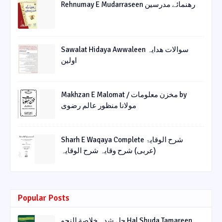
Rehnumay E Mudarraseen رهنمائے مدرسین
Sawalat Hidaya Awwaleen سوالات ھدایہ
اولین
Makhzan E Malomat / مخزن معلومات by
مولانا منظور عالم رضوی
Sharh E Waqaya Complete شرح الوقایۃ
(عربی) شرح وقایہ شرح الوقایہ
Popular Posts
حل شدہ خلاصة النحو Hal Shuda Tamareen