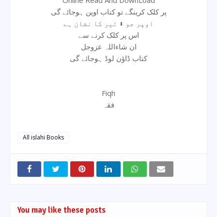
پر کلک کرینگے تو کتاب اوپن ہوجائے گی
اوپر جو ⬇ تیر کا نشان ہے
اس پر کلک کرنے سے
ان شاءاللہ عزوجل
کتاب ڈاؤن لوڈ ہوجائے گی
Fiqh
فقہ
All islahi Books
You may like these posts