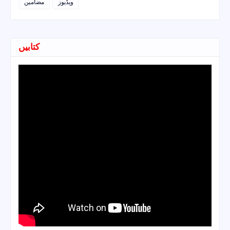
ویڈیوز
مضامین
کتابیں