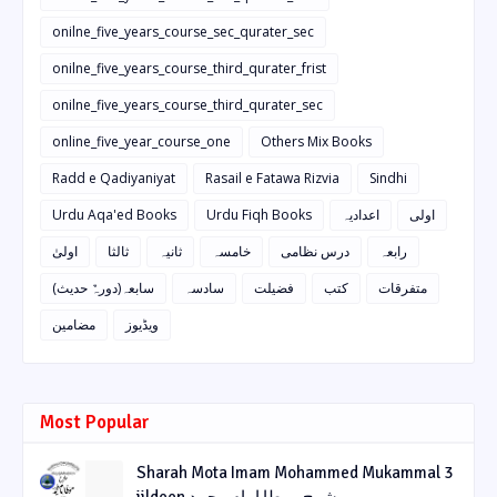
onilne_five_years_course_sec_qurater_sec
onilne_five_years_course_third_qurater_frist
onilne_five_years_course_third_qurater_sec
online_five_year_course_one
Others Mix Books
Radd e Qadiyaniyat
Rasail e Fatawa Rizvia
Sindhi
Urdu Aqa'ed Books
Urdu Fiqh Books
اعدادیہ
اولی
رابعہ
درس نظامی
خامسہ
ثانیہ
ثالثا
اولیٰ
متفرقات
کتب
فضیلت
سادسہ
سابعہ(دورہٌ حدیث)
ویڈیوز
مضامین
Most Popular
Sharah Mota Imam Mohammed Mukammal 3