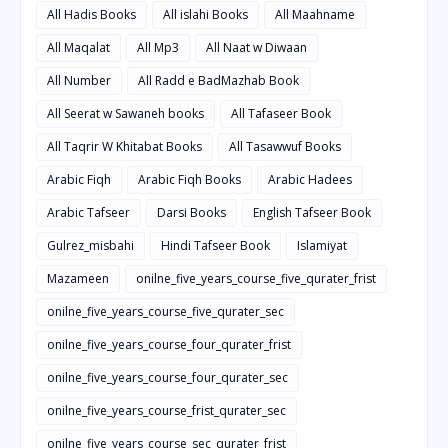
All Hadis Books
All islahi Books
All Maahname
All Maqalat
All Mp3
All Naat w Diwaan
All Number
All Radd e BadMazhab Book
All Seerat w Sawaneh books
All Tafaseer Book
All Taqrir W Khitabat Books
All Tasawwuf Books
Arabic Fiqh
Arabic Fiqh Books
Arabic Hadees
Arabic Tafseer
Darsi Books
English Tafseer Book
Gulrez_misbahi
Hindi Tafseer Book
Islamiyat
Mazameen
onilne_five_years_course_five_qurater_frist
onilne_five_years_course_five_qurater_sec
onilne_five_years_course_four_qurater_frist
onilne_five_years_course_four_qurater_sec
onilne_five_years_course_frist_qurater_sec
onilne_five_years_course_sec_qurater_frist