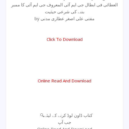
العطائی فی ابطال جی ایم آئی المعروف جی ایم آئی کا ممبر
بننے کی شرعی حیثیت
by مفتی علی اصغر عطاری مدنی
Click To Download
Online Read And Download
🔍کتاب ڈاون لوڈ کرنے کے لیئے
جب آپ
Online Read And DownLoad