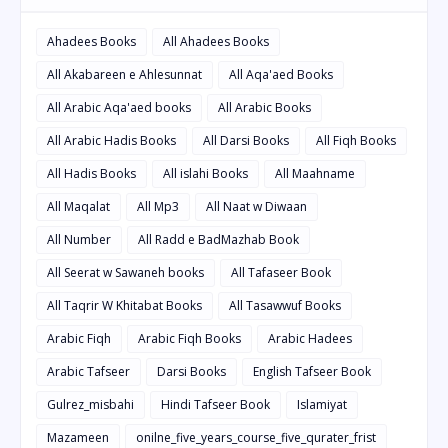
Ahadees Books
All Ahadees Books
All Akabareen e Ahlesunnat
All Aqa'aed Books
All Arabic Aqa'aed books
All Arabic Books
All Arabic Hadis Books
All Darsi Books
All Fiqh Books
All Hadis Books
All islahi Books
All Maahname
All Maqalat
All Mp3
All Naat w Diwaan
All Number
All Radd e BadMazhab Book
All Seerat w Sawaneh books
All Tafaseer Book
All Taqrir W Khitabat Books
All Tasawwuf Books
Arabic Fiqh
Arabic Fiqh Books
Arabic Hadees
Arabic Tafseer
Darsi Books
English Tafseer Book
Gulrez_misbahi
Hindi Tafseer Book
Islamiyat
Mazameen
onilne_five_years_course_five_qurater_frist