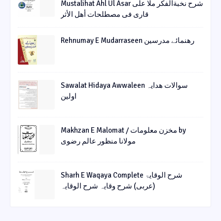
Mustalihat Ahl Ul Asar شرح نخبةالفکر ملا علی
قاری فی مصطلحات أھل الأثر
Rehnumay E Mudarraseen رهنمائے مدرسین
Sawalat Hidaya Awwaleen سوالات ھدایہ
اولین
Makhzan E Malomat / مخزن معلومات by
مولانا منظور عالم رضوی
Sharh E Waqaya Complete شرح الوقایۃ
(عربی) شرح وقایہ شرح الوقایہ