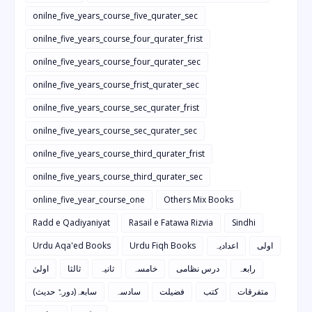
onilne_five_years_course_five_qurater_sec
onilne_five_years_course_four_qurater_frist
onilne_five_years_course_four_qurater_sec
onilne_five_years_course_frist_qurater_sec
onilne_five_years_course_sec_qurater_frist
onilne_five_years_course_sec_qurater_sec
onilne_five_years_course_third_qurater_frist
onilne_five_years_course_third_qurater_sec
online_five_year_course_one
Others Mix Books
Radd e Qadiyaniyat
Rasail e Fatawa Rizvia
Sindhi
Urdu Aqa'ed Books
Urdu Fiqh Books
اعدادیہ
اولی
رابعہ
درس نظامی
خامسہ
ثانیہ
ثالثا
اولیٰ
متفرقات
کتب
فضیلت
سادسہ
سابعہ(دورہٌ حدیث)