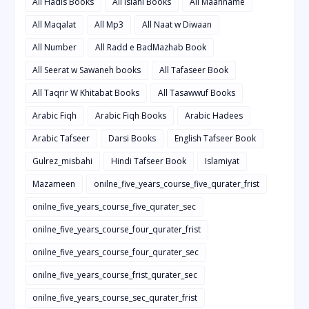
All Hadis Books
All islahi Books
All Maahname
All Maqalat
All Mp3
All Naat w Diwaan
All Number
All Radd e BadMazhab Book
All Seerat w Sawaneh books
All Tafaseer Book
All Taqrir W Khitabat Books
All Tasawwuf Books
Arabic Fiqh
Arabic Fiqh Books
Arabic Hadees
Arabic Tafseer
Darsi Books
English Tafseer Book
Gulrez_misbahi
Hindi Tafseer Book
Islamiyat
Mazameen
onilne_five_years_course_five_qurater_frist
onilne_five_years_course_five_qurater_sec
onilne_five_years_course_four_qurater_frist
onilne_five_years_course_four_qurater_sec
onilne_five_years_course_frist_qurater_sec
onilne_five_years_course_sec_qurater_frist