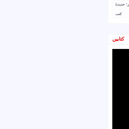
رہٌ حدیث
کتب
کتابیں