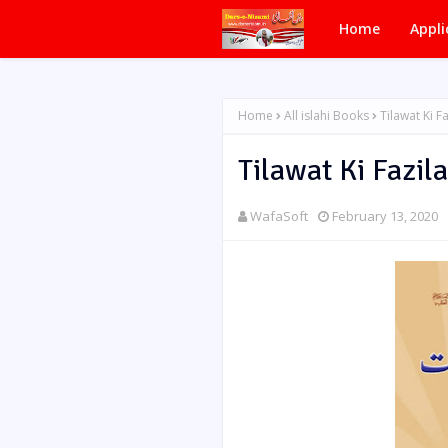
Home
Appli
Home
All islahi Books
Tilawat Ki Fa
Tilawat Ki Fazila
WafaSoft
February 13, 2020