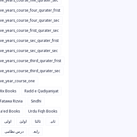
ive_years_course_five_qurater_sec
ive_years_course_four_qurater_frist
five_years_course_four_qurater_sec
ive_years_course_frist_qurater_sec
ive_years_course_sec_qurater_frist
five_years_course_sec_qurater_sec
ive_years_course_third_qurater_frist
ive_years_course_third_qurater_sec
five_year_course_one
Mix Books
Radd e Qadiyaniyat
 Fatawa Rizvia
Sindhi
a'ed Books
Urdu Fiqh Books
ثانیہ
ثالثا
اولیٰ
اولی
رابعہ
درس نظامی