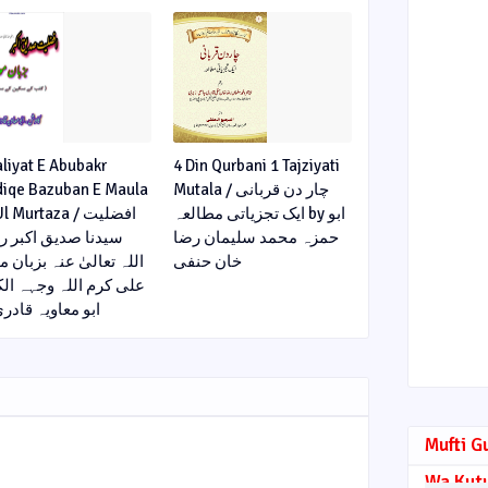
aliyat E Abubakr
4 Din Qurbani 1 Tajziyati
diqe Bazuban E Maula
Mutala / چار دن قربانی
ایک تجزیاتی مطالعہ by ابو
l Murtaza / افضلیت
حمزہ محمد سلیمان رضا
سیدنا صدیق اکبر 
خان حنفی
اللہ تعالیٰ عنہ بزبان 
علی کرم اللہ وجہہ الک
y ابو معاویہ قادری
Mufti G
Wa Kut