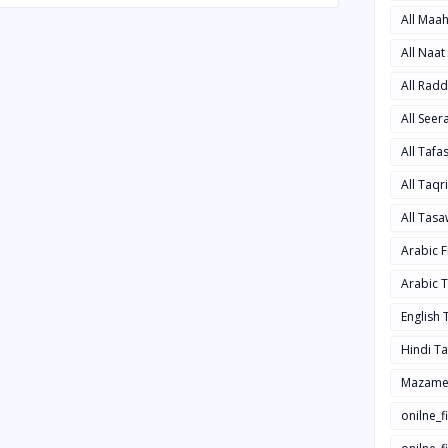
All Maa
All Naa
All Rad
All See
All Taf
All Taqr
All Tas
Arabic 
Arabic 
English
Hindi T
Mazame
onilne_f