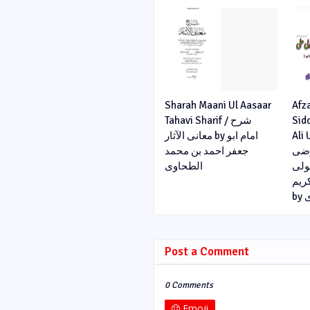
Sharah Maani Ul Aasaar
Afz
Tahavi Sharif / شرح
Sid
Ali U
معانی الآثار by امام ابو
رضی
جعفر احمد بن محمد
مولی
الطحاوی
ریم
b
Post a Comment
0 Comments
Emoji