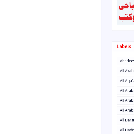
Labels
Ahadee
All Aka
All Aqa
All Ara
All Arab
All Arab
All Dars
All Had