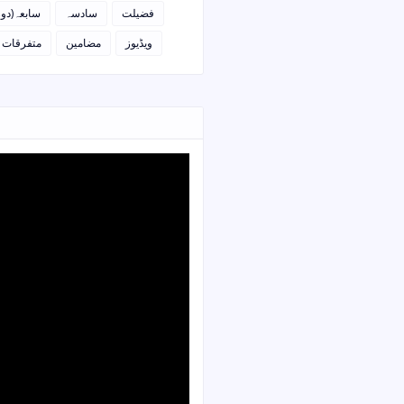
فضیلت
سادسہ
سابعہ(دو)
ویڈیوز
مضامین
متفرقات