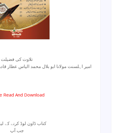
تلاوت کی فضیلت
امیر اہلسنت مولانا ابو بلال محمد الیاس عطار قا
ne Read And Download
کتاب ڈاون لوڈ کرنے کے لیئے
جب آپ