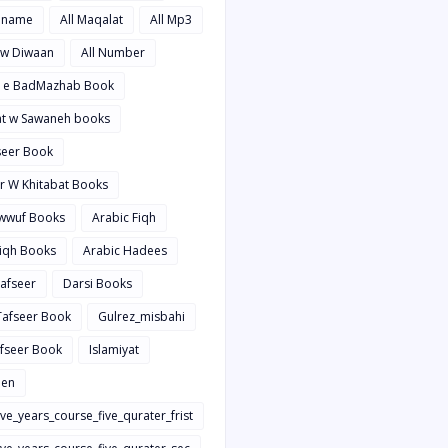
hname
All Maqalat
All Mp3
t w Diwaan
All Number
d e BadMazhab Book
rat w Sawaneh books
aseer Book
ir W Khitabat Books
awwuf Books
Arabic Fiqh
Fiqh Books
Arabic Hadees
Tafseer
Darsi Books
 Tafseer Book
Gulrez_misbahi
afseer Book
Islamiyat
en
ive_years_course_five_qurater_frist