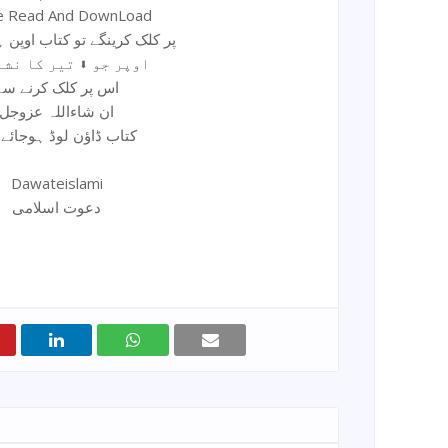
ne Read And DownLoad
پر کلک کرینگے تو کتاب اوپن 
اوپر جو ⬇ تیر کا نشا
اس پر کلک کرنے سے
ان شاءاللہ عزوجل
کتاب ڈاؤن لوڈ ہوجائے
Dawateislami
دعوت اسلامی