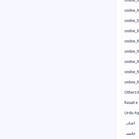
onilne_f
onilne_f
onilne_
onilne_f
onilne_f
onilne_
onilne_f
onilne_f
online_
Others 
Rasail e
Urdu Aq
اعدادیہ
خامسہ