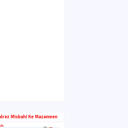
ulrez Misbahi Ke Mazameen
ub