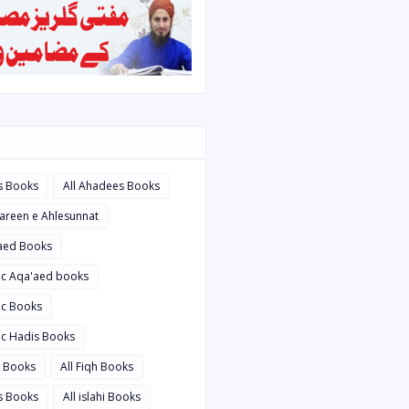
s Books
All Ahadees Books
bareen e Ahlesunnat
'aed Books
bic Aqa'aed books
ic Books
ic Hadis Books
i Books
All Fiqh Books
is Books
All islahi Books