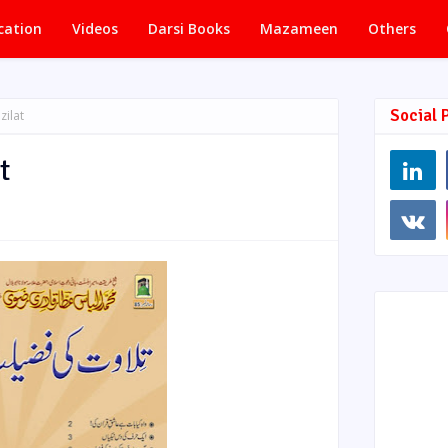
cation
Videos
Darsi Books
Mazameen
Others
Social 
zilat
t