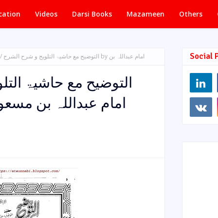
cation
Videos
Darsi Books
Mazameen
Others
Social 
امام عب