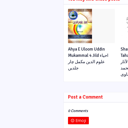
Ahya E Uloom Uddin
Sha
Tahav
Mukammal 4 Jild احیاء
ی الآثار
علوم الدین مکمل چار
حمد
جلدیں
اوی
Post a Comment
0 Comments
Emoji