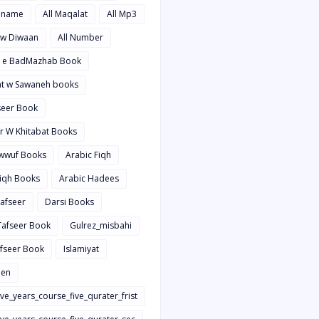
hname
All Maqalat
All Mp3
t w Diwaan
All Number
d e BadMazhab Book
rat w Sawaneh books
aseer Book
ir W Khitabat Books
awwuf Books
Arabic Fiqh
Fiqh Books
Arabic Hadees
Tafseer
Darsi Books
 Tafseer Book
Gulrez_misbahi
afseer Book
Islamiyat
en
ive_years_course_five_qurater_frist