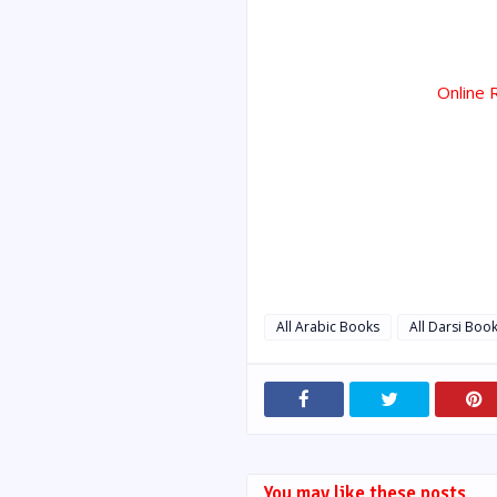
Online 
All Arabic Books
All Darsi Boo
You may like these posts