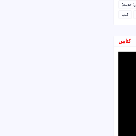
رہٌ حدیث
کتب
کتابیں