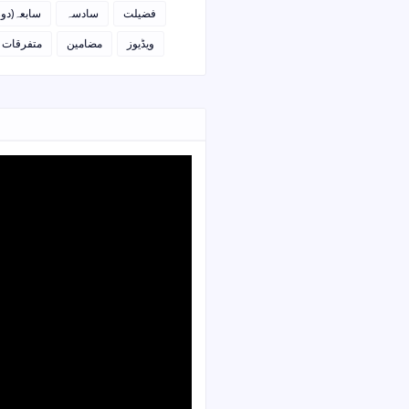
فضیلت
سادسہ
سابعہ(دو)
ویڈیوز
مضامین
متفرقات