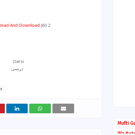
Read And Download
Jild 2
Darsi
درسی
ks
Mufti G
Wa Kut