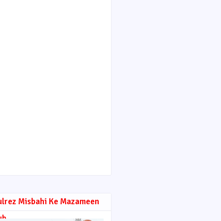
ulrez Misbahi Ke Mazameen
ub