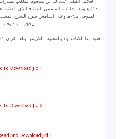
العلامۃ الفقیہ عبیداللہ بن مسعود الملقب بصدرالش
ھ ومعہ حاشیۃ المسمی بالتلویح الذی العلامۃ عصر
المتوفی 792ھ وعلی الہامش شرح الشرح ا
حجرتہ بعد وفاتہ_
طبع ہٰذا الکتاب اولا بالمطبعۃ الکریمیۃ ببلدۃ قزان 1331ھ ثم طبع ثانیاً با مرحاج طلاحی
ck To Download Jild 1
ck To Download Jild 2
Read And Download Jild 1