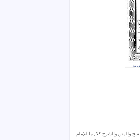
یح والمتن والشرح کلاہما للإمام