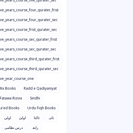
ive_years_course_five_qurater_sec
ive_years_course_four_qurater_frist
five_years_course_four_qurater_sec
ive_years_course_frist_qurater_sec
ive_years_course_sec_qurater_frist
five_years_course_sec_qurater_sec
ive_years_course_third_qurater_frist
ive_years_course_third_qurater_sec
five_year_course_one
Mix Books
Radd e Qadiyaniyat
 Fatawa Rizvia
Sindhi
a'ed Books
Urdu Fiqh Books
ثانیہ
ثالثا
اولیٰ
اولی
رابعہ
درس نظامی