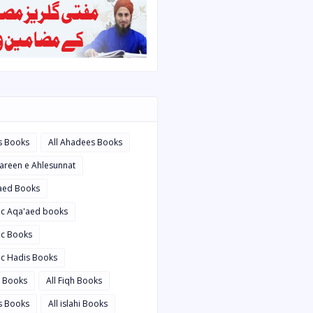
s Books
All Ahadees Books
bareen e Ahlesunnat
'aed Books
bic Aqa'aed books
ic Books
ic Hadis Books
i Books
All Fiqh Books
is Books
All islahi Books