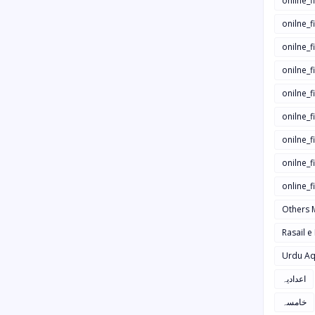
onilne_f
onilne_f
onilne_
onilne_f
onilne_f
onilne_
onilne_f
onilne_f
online_
Others 
Rasail e
Urdu Aq
اعدادیہ
خامسہ