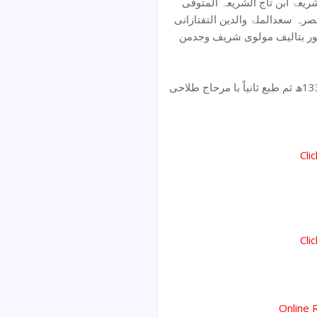
ریعۃ ابن تاج الشریعہ المتوفی
747ہ سعدالملۃ والدین التفتازانی
لمشہور بتالیف مولوی شریف وجدمن
Cli
Cli
Online 