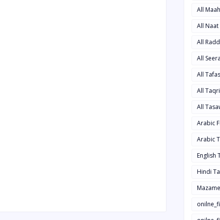
All Maa
All Naa
All Rad
All See
All Taf
All Taqr
All Tas
Arabic 
Arabic 
English
Hindi T
Mazame
onilne_f