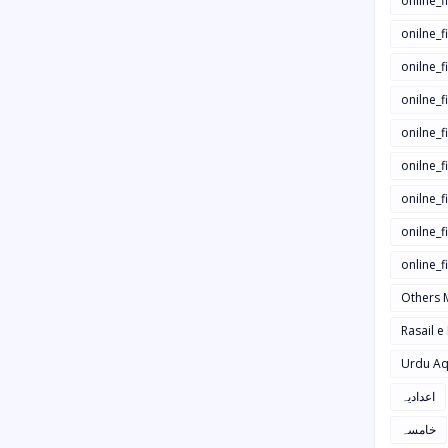
onilne_f
onilne_f
onilne_
onilne_f
onilne_f
onilne_
onilne_f
onilne_f
online_
Others 
Rasail e
Urdu Aq
اعدادیہ
خامسہ