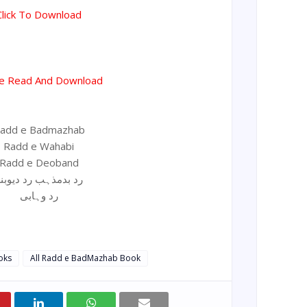
Click To Download
ne Read And Download
add e Badmazhab
Radd e Wahabi
Radd e Deoband
رد بدمذہب رد دیوبن
رد وہابی
ooks
All Radd e BadMazhab Book