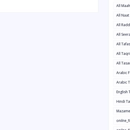
All Maa
All Naa
All Rad
All See
All Taf
All Taqr
All Tas
Arabic 
Arabic 
English
Hindi T
Mazame
onilne_f