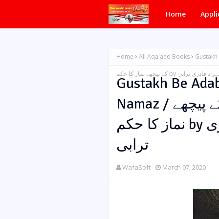
Home
Appli
Home
All Aqa'aed Books
Gustakh Be 
کے پیچھے نماز کا حکم by ترابی
Gustakh Be Ada
Namaz / گستاخ اور بے ادب امام کے پیچھے
نماز کا حکم by مولانا محمد شہزاد قادری
ترابی
WafaSoft
March 07, 2020