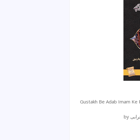
Gustakh Be Adab Imam Ke Peechay Namaz / یچھے
by بی