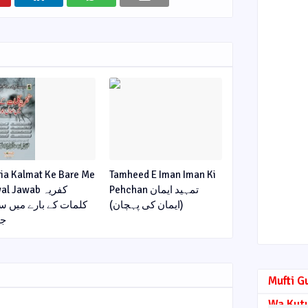
ria Kalmat Ke Bare Me
Tamheed E Iman Iman Ki
Pehchan تمہید ایمان
l Jawab کفریہ
(ایمان کی پہچان)
کلمات کے بارے میں س
جو
Mufti G
Wa Kut