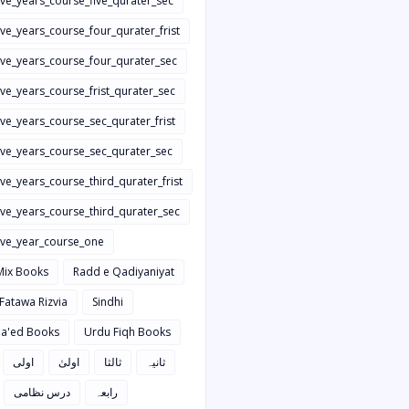
ive_years_course_five_qurater_sec
ive_years_course_four_qurater_frist
five_years_course_four_qurater_sec
ive_years_course_frist_qurater_sec
ive_years_course_sec_qurater_frist
five_years_course_sec_qurater_sec
ive_years_course_third_qurater_frist
ive_years_course_third_qurater_sec
five_year_course_one
Mix Books
Radd e Qadiyaniyat
 Fatawa Rizvia
Sindhi
a'ed Books
Urdu Fiqh Books
ثانیہ
ثالثا
اولیٰ
اولی
رابعہ
درس نظامی