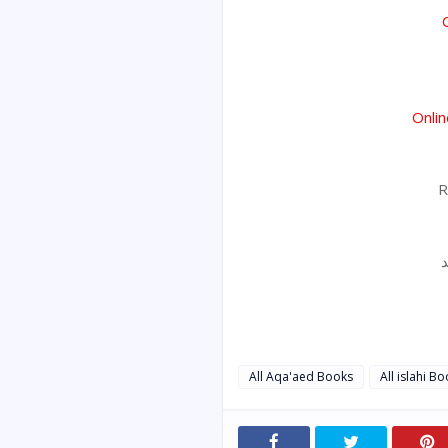
Onli
R
د
All Aqa'aed Books
All islahi B