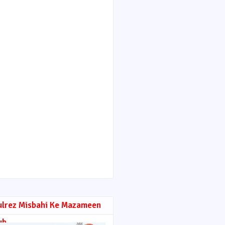
ulrez Misbahi Ke Mazameen
ub