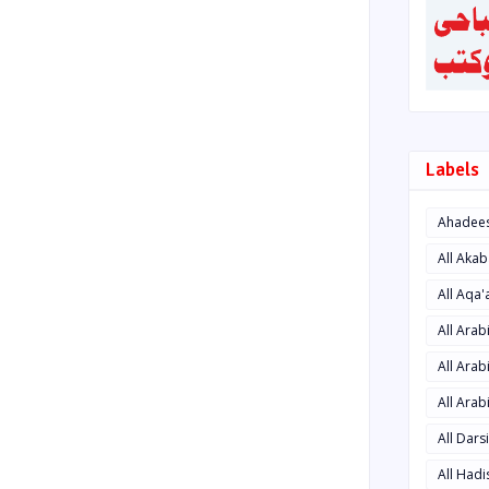
Labels
Ahadee
All Aka
All Aqa
All Ara
All Arab
All Arab
All Dars
All Had