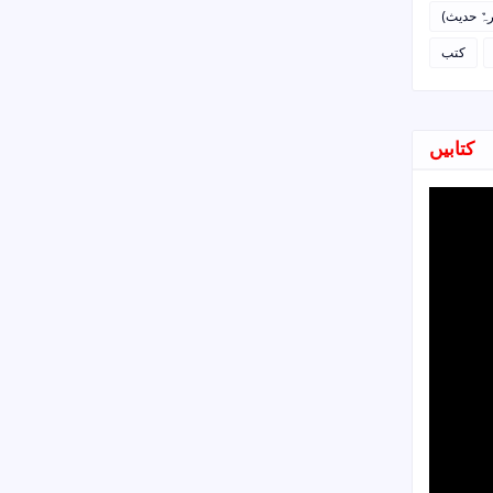
رہٌ حدیث
کتب
کتابیں