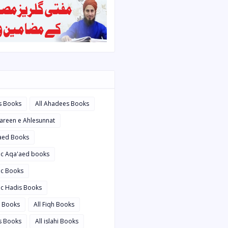
s Books
All Ahadees Books
bareen e Ahlesunnat
'aed Books
bic Aqa'aed books
ic Books
ic Hadis Books
i Books
All Fiqh Books
is Books
All islahi Books