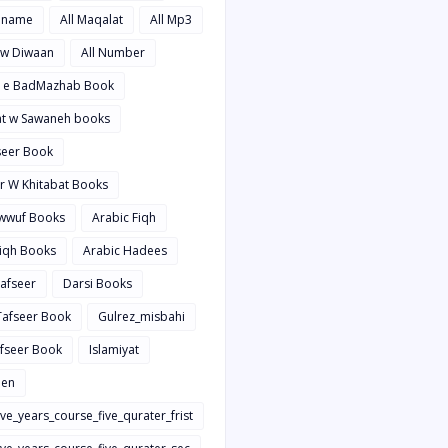
hname
All Maqalat
All Mp3
t w Diwaan
All Number
d e BadMazhab Book
rat w Sawaneh books
aseer Book
ir W Khitabat Books
awwuf Books
Arabic Fiqh
Fiqh Books
Arabic Hadees
Tafseer
Darsi Books
 Tafseer Book
Gulrez_misbahi
afseer Book
Islamiyat
en
ive_years_course_five_qurater_frist