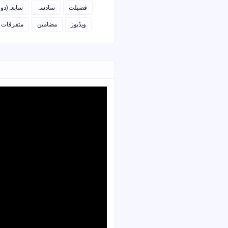
فضیلت
سادسہ
سابعہ(دو)
ویڈیوز
مضامین
متفرقات