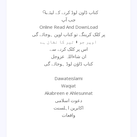
🔍کتاب ڈاون لوڈ کرنے کے لیئے
جب آپ
Online Read And DownLoad
پر کلک کرینگے تو کتاب اوپن ہوجائے گی
اوپر جو ⬇ تیر کا نشان ہے
اس پر کلک کرنے سے
ان شاءاللہ عزوجل
کتاب ڈاؤن لوڈ ہوجائے گی
Dawateislami
Waqiat
Akabreen e Ahlesunnat
دعوت اسلامی
اکابرین اہلسنت
واقعات