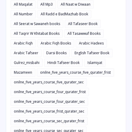
All Maqalat
All Mp3
All Naat w Diwaan
All Number
All Radd e BadMazhab Book
All Seerat w Sawaneh books
All Tafaseer Book
All Taqrir W Khitabat Books
All Tasawwuf Books
Arabic Fiqh
Arabic Fiqh Books
Arabic Hadees
Arabic Tafseer
Darsi Books
English Tafseer Book
Gulrez_misbahi
Hindi Tafseer Book
Islamiyat
Mazameen
onilne_five_years_course_five_qurater_frist
onilne_five_years_course_five_qurater_sec
onilne_five_years_course_four_qurater_frist
onilne_five_years_course_four_qurater_sec
onilne_five_years_course_frist_qurater_sec
onilne_five_years_course_sec_qurater_frist
onilne_five_years_course_sec_qurater_sec