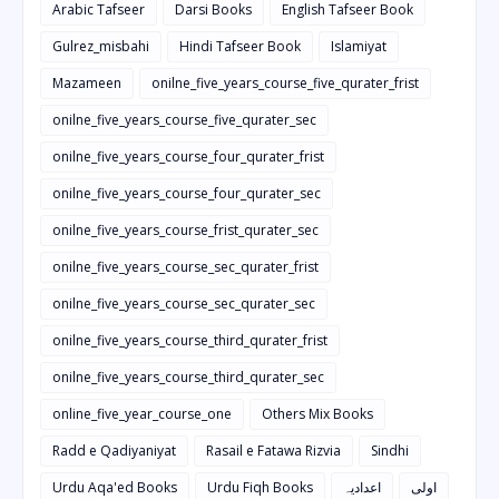
Arabic Tafseer
Darsi Books
English Tafseer Book
Gulrez_misbahi
Hindi Tafseer Book
Islamiyat
Mazameen
onilne_five_years_course_five_qurater_frist
onilne_five_years_course_five_qurater_sec
onilne_five_years_course_four_qurater_frist
onilne_five_years_course_four_qurater_sec
onilne_five_years_course_frist_qurater_sec
onilne_five_years_course_sec_qurater_frist
onilne_five_years_course_sec_qurater_sec
onilne_five_years_course_third_qurater_frist
onilne_five_years_course_third_qurater_sec
online_five_year_course_one
Others Mix Books
Radd e Qadiyaniyat
Rasail e Fatawa Rizvia
Sindhi
Urdu Aqa'ed Books
Urdu Fiqh Books
اعدادیہ
اولی