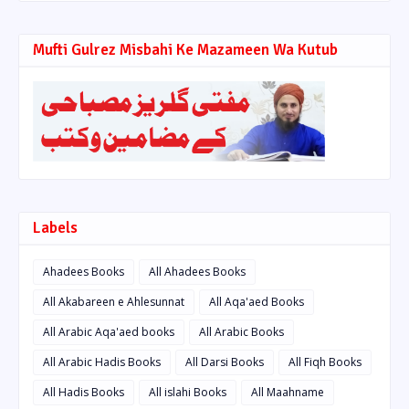
Mufti Gulrez Misbahi Ke Mazameen Wa Kutub
Labels
Ahadees Books
All Ahadees Books
All Akabareen e Ahlesunnat
All Aqa'aed Books
All Arabic Aqa'aed books
All Arabic Books
All Arabic Hadis Books
All Darsi Books
All Fiqh Books
All Hadis Books
All islahi Books
All Maahname