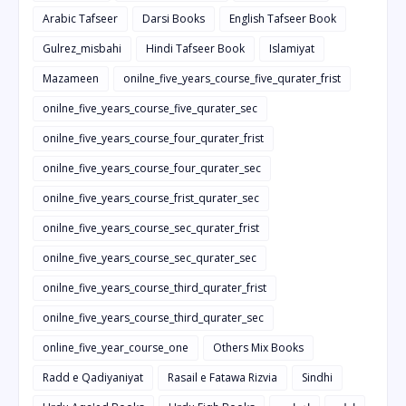
Arabic Tafseer
Darsi Books
English Tafseer Book
Gulrez_misbahi
Hindi Tafseer Book
Islamiyat
Mazameen
onilne_five_years_course_five_qurater_frist
onilne_five_years_course_five_qurater_sec
onilne_five_years_course_four_qurater_frist
onilne_five_years_course_four_qurater_sec
onilne_five_years_course_frist_qurater_sec
onilne_five_years_course_sec_qurater_frist
onilne_five_years_course_sec_qurater_sec
onilne_five_years_course_third_qurater_frist
onilne_five_years_course_third_qurater_sec
online_five_year_course_one
Others Mix Books
Radd e Qadiyaniyat
Rasail e Fatawa Rizvia
Sindhi