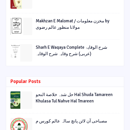
Makhzan E Malomat / مخزن معلومات by
مولانا منظور عالم رضوی
Sharh E Waqaya Complete شرح الوقایۃ
(عربی) شرح وقایہ شرح الوقایہ
Popular Posts
حل شدہ خلاصة النحو Hal Shuda Tamareen
Khulasa Tul Nahve Hal Tmareen
مصباحی آن لائن پانچ سالہ عالم کورس م