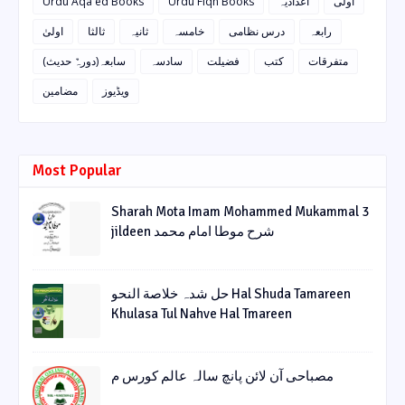
Urdu Aqa'ed Books
Urdu Fiqh Books
اعدادیہ
اولی
رابعہ
درس نظامی
خامسہ
ثانیہ
ثالثا
اولیٰ
متفرقات
کتب
فضیلت
سادسہ
سابعہ(دورہٌ حدیث)
ویڈیوز
مضامین
Most Popular
Sharah Mota Imam Mohammed Mukammal 3
jildeen شرح موطا امام محمد
حل شدہ خلاصة النحو Hal Shuda Tamareen
Khulasa Tul Nahve Hal Tmareen
مصباحی آن لائن پانچ سالہ عالم کورس م