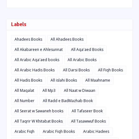
Labels
Ahadees Books
All Ahadees Books
All Akabareen e Ahlesunnat
All Aqa'aed Books
All Arabic Aqa'aed books
All Arabic Books
All Arabic Hadis Books
All Darsi Books
All Fiqh Books
All Hadis Books
All islahi Books
All Maahname
All Maqalat
All Mp3
All Naat w Diwaan
All Number
All Radd e BadMazhab Book
All Seerat w Sawaneh books
All Tafaseer Book
All Taqrir W Khitabat Books
All Tasawwuf Books
Arabic Fiqh
Arabic Fiqh Books
Arabic Hadees