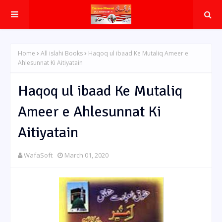
Home
All islahi Books
Haqoq ul ibaad Ke Mutaliq Ameer e
Ahlesunnat Ki Aitiyatain
Haqoq ul ibaad Ke Mutaliq
Ameer e Ahlesunnat Ki
Aitiyatain
WafaSoft
March 01, 2020