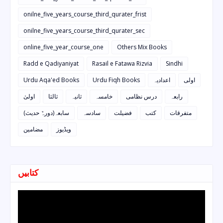
onilne_five_years_course_third_qurater_frist
onilne_five_years_course_third_qurater_sec
online_five_year_course_one
Others Mix Books
Radd e Qadiyaniyat
Rasail e Fatawa Rizvia
Sindhi
Urdu Aqa'ed Books
Urdu Fiqh Books
اعدادیہ
اولی
رابعہ
درس نظامی
خامسہ
ثانیہ
ثالثا
اولیٰ
متفرقات
کتب
فضیلت
سادسہ
سابعہ(دورہٌ حدیث)
ویڈیوز
مضامین
کتابیں