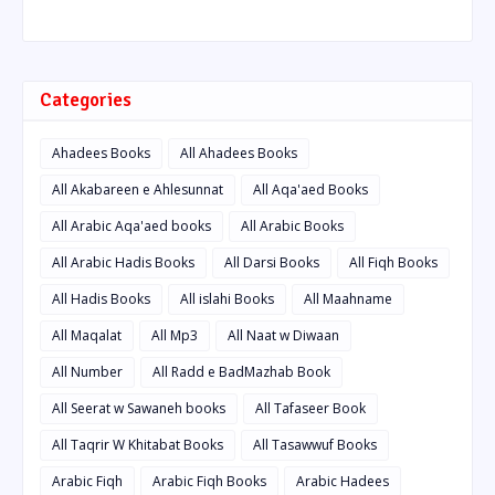
Categories
Ahadees Books
All Ahadees Books
All Akabareen e Ahlesunnat
All Aqa'aed Books
All Arabic Aqa'aed books
All Arabic Books
All Arabic Hadis Books
All Darsi Books
All Fiqh Books
All Hadis Books
All islahi Books
All Maahname
All Maqalat
All Mp3
All Naat w Diwaan
All Number
All Radd e BadMazhab Book
All Seerat w Sawaneh books
All Tafaseer Book
All Taqrir W Khitabat Books
All Tasawwuf Books
Arabic Fiqh
Arabic Fiqh Books
Arabic Hadees