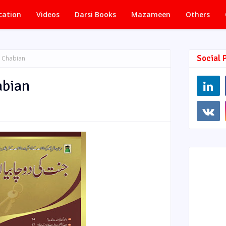
cation
Videos
Darsi Books
Mazameen
Others
Social 
o Chabian
abian