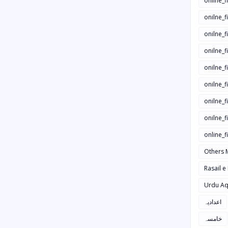
onilne_f
onilne_f
onilne_
onilne_f
onilne_f
onilne_
onilne_f
onilne_f
online_
Others 
Rasail e
Urdu Aq
اعدادیہ
خامسہ