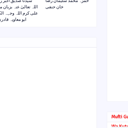
حمزہ محمد سلیمان رضا
سیدنا صدیق اکبر 
خان حنفی
اللہ تعالیٰ عنہ بزبان 
علی کرم اللہ وجہہ الک
y ابو معاویہ قادری
Mufti G
Wa Kut