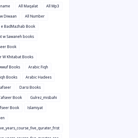
hname
All Maqalat
All Mp3
t w Diwaan
All Number
d e BadMazhab Book
rat w Sawaneh books
aseer Book
ir W Khitabat Books
awwuf Books
Arabic Fiqh
Fiqh Books
Arabic Hadees
Tafseer
Darsi Books
 Tafseer Book
Gulrez_misbahi
afseer Book
Islamiyat
en
ive_years_course_five_qurater_frist