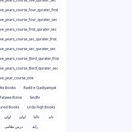
ive_years_course_five_qurater_sec
ive_years_course_four_qurater_frist
five_years_course_four_qurater_sec
ive_years_course_frist_qurater_sec
ive_years_course_sec_qurater_frist
five_years_course_sec_qurater_sec
ive_years_course_third_qurater_frist
ive_years_course_third_qurater_sec
five_year_course_one
Mix Books
Radd e Qadiyaniyat
 Fatawa Rizvia
Sindhi
a'ed Books
Urdu Fiqh Books
ثانیہ
ثالثا
اولیٰ
اولی
رابعہ
درس نظامی