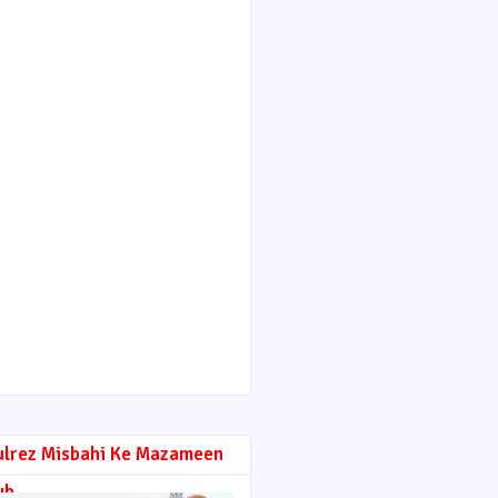
ulrez Misbahi Ke Mazameen
ub