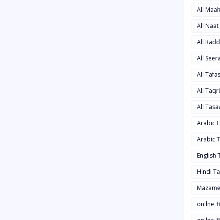
All Maa
All Naa
All Rad
All See
All Taf
All Taqr
All Tas
Arabic 
Arabic 
English
Hindi T
Mazame
onilne_f