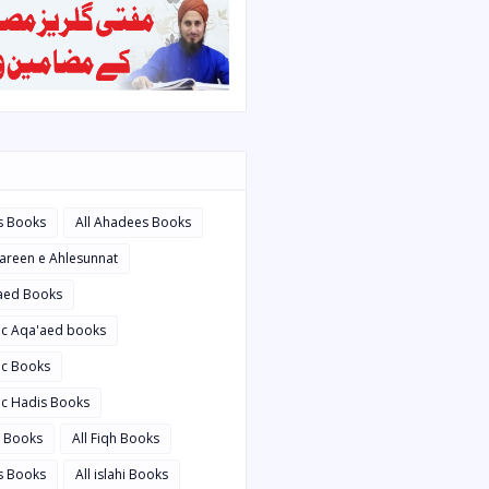
s Books
All Ahadees Books
bareen e Ahlesunnat
'aed Books
bic Aqa'aed books
ic Books
ic Hadis Books
i Books
All Fiqh Books
is Books
All islahi Books