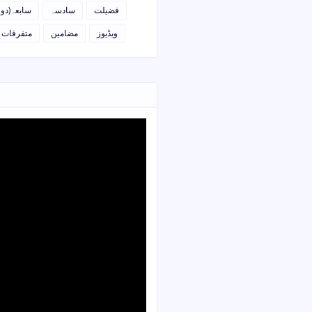
فضیلت
سادسہ
سابعہ(دو)
ویڈیوز
مضامین
متفرقات