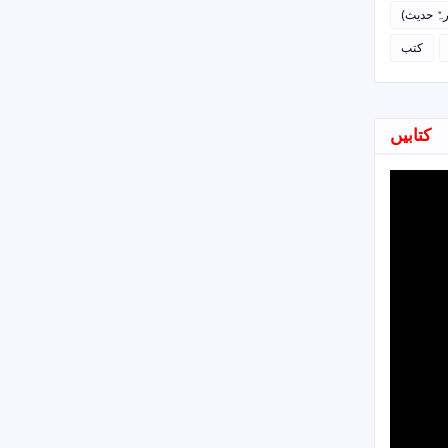
رہٌ حدیث
کتب
کتابیں