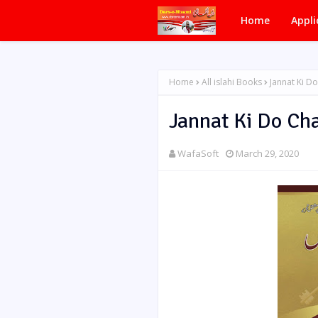
Home
Appli
Home
All islahi Books
Jannat Ki D
Jannat Ki Do Ch
WafaSoft
March 29, 2020