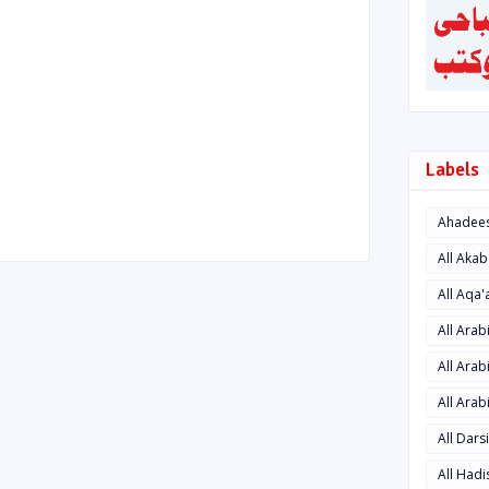
Labels
Ahadee
All Aka
All Aqa
All Ara
All Arab
All Arab
All Dars
All Had