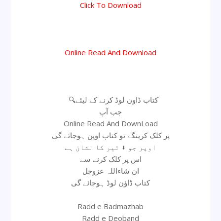
Click To Download
Online Read And Download
🔍کتاب ڈاون لوڈ کرنے کے لیئے
جب آپ
Online Read And DownLoad
پر کلک کرینگے تو کتاب اوپن ہوجائے گی
اوپر جو ⬇ تیر کا نشان ہے
اس پر کلک کرنے سے
ان شاءاللہ عزوجل
کتاب ڈاؤن لوڈ ہوجائے گی
Radd e Badmazhab
Radd e Deoband