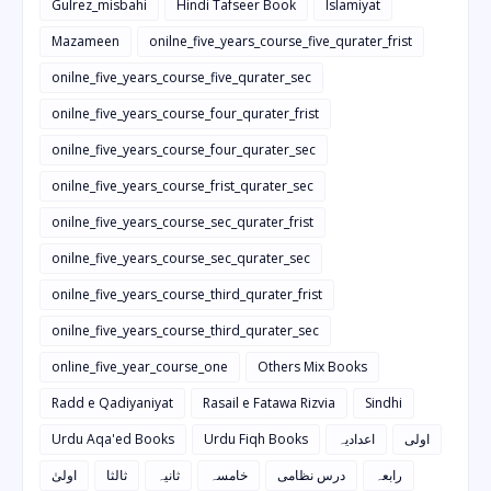
Gulrez_misbahi
Hindi Tafseer Book
Islamiyat
Mazameen
onilne_five_years_course_five_qurater_frist
onilne_five_years_course_five_qurater_sec
onilne_five_years_course_four_qurater_frist
onilne_five_years_course_four_qurater_sec
onilne_five_years_course_frist_qurater_sec
onilne_five_years_course_sec_qurater_frist
onilne_five_years_course_sec_qurater_sec
onilne_five_years_course_third_qurater_frist
onilne_five_years_course_third_qurater_sec
online_five_year_course_one
Others Mix Books
Radd e Qadiyaniyat
Rasail e Fatawa Rizvia
Sindhi
Urdu Aqa'ed Books
Urdu Fiqh Books
اعدادیہ
اولی
رابعہ
درس نظامی
خامسہ
ثانیہ
ثالثا
اولیٰ