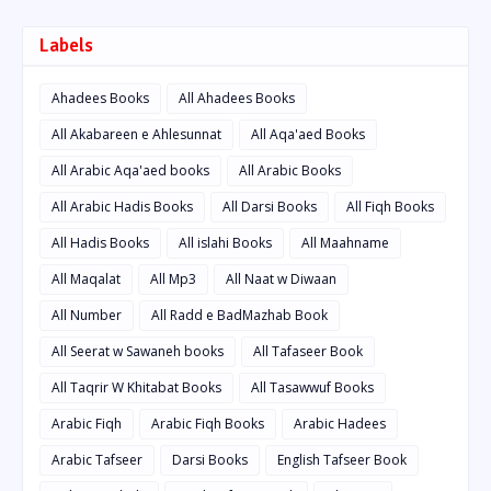
Labels
Ahadees Books
All Ahadees Books
All Akabareen e Ahlesunnat
All Aqa'aed Books
All Arabic Aqa'aed books
All Arabic Books
All Arabic Hadis Books
All Darsi Books
All Fiqh Books
All Hadis Books
All islahi Books
All Maahname
All Maqalat
All Mp3
All Naat w Diwaan
All Number
All Radd e BadMazhab Book
All Seerat w Sawaneh books
All Tafaseer Book
All Taqrir W Khitabat Books
All Tasawwuf Books
Arabic Fiqh
Arabic Fiqh Books
Arabic Hadees
Arabic Tafseer
Darsi Books
English Tafseer Book