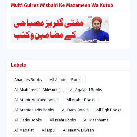
Mufti Gulrez Misbahi Ke Mazameen Wa Kutub
Labels
Ahadees Books
All Ahadees Books
All Akabareen e Ahlesunnat
All Aqa'aed Books
All Arabic Aqa'aed books
All Arabic Books
All Arabic Hadis Books
All Darsi Books
All Fiqh Books
All Hadis Books
All islahi Books
All Maahname
All Maqalat
All Mp3
All Naat w Diwaan