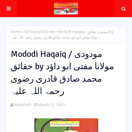
Home
All Aqa'aed Books
Mododi Haqaiq / مودودی حقائق by
مولانا مفتی ابو داؤد محمد صادق قادری رضوی رحمۃ اللہ علیہ
Mododi Haqaiq / مودودی
حقائق by مولانا مفتی ابو داؤد
محمد صادق قادری رضوی
رحمۃ اللہ علیہ
WafaSoft
March 31, 2020