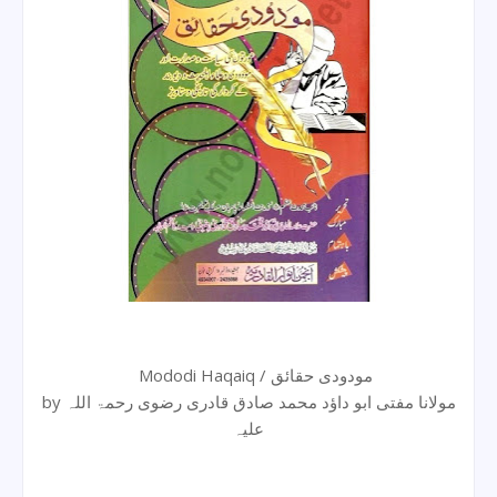
Mododi Haqaiq / مودودی حقائق
by مولانا مفتی ابو داؤد محمد صادق قادری رضوی رحمۃ اللہ
علیہ