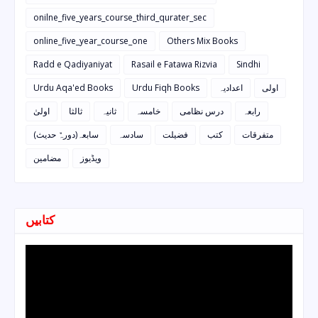
onilne_five_years_course_third_qurater_sec
online_five_year_course_one
Others Mix Books
Radd e Qadiyaniyat
Rasail e Fatawa Rizvia
Sindhi
Urdu Aqa'ed Books
Urdu Fiqh Books
اعدادیہ
اولی
رابعہ
درس نظامی
خامسہ
ثانیہ
ثالثا
اولیٰ
متفرقات
کتب
فضیلت
سادسہ
سابعہ(دورہٌ حدیث)
ویڈیوز
مضامین
کتابیں