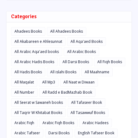
Categories
Ahadees Books
All Ahadees Books
All Akabareen e Ahlesunnat
All Aqa'aed Books
All Arabic Aqa'aed books
All Arabic Books
All Arabic Hadis Books
All Darsi Books
All Fiqh Books
All Hadis Books
All islahi Books
All Maahname
All Maqalat
All Mp3
All Naat w Diwaan
All Number
All Radd e BadMazhab Book
All Seerat w Sawaneh books
All Tafaseer Book
All Taqrir W Khitabat Books
All Tasawwuf Books
Arabic Fiqh
Arabic Fiqh Books
Arabic Hadees
Arabic Tafseer
Darsi Books
English Tafseer Book