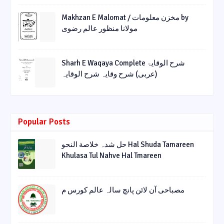
Makhzan E Malomat / مخزن معلومات by
مولانا منظور عالم رضوی
Sharh E Waqaya Complete شرح الوقایۃ
(عربی) شرح وقایہ شرح الوقایہ
Popular Posts
حل شدہ خلاصة النحو Hal Shuda Tamareen
Khulasa Tul Nahve Hal Tmareen
مصباحی آن لائن پانچ سالہ عالم کورس م