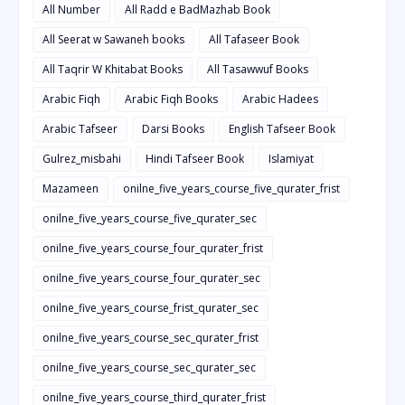
All Number
All Radd e BadMazhab Book
All Seerat w Sawaneh books
All Tafaseer Book
All Taqrir W Khitabat Books
All Tasawwuf Books
Arabic Fiqh
Arabic Fiqh Books
Arabic Hadees
Arabic Tafseer
Darsi Books
English Tafseer Book
Gulrez_misbahi
Hindi Tafseer Book
Islamiyat
Mazameen
onilne_five_years_course_five_qurater_frist
onilne_five_years_course_five_qurater_sec
onilne_five_years_course_four_qurater_frist
onilne_five_years_course_four_qurater_sec
onilne_five_years_course_frist_qurater_sec
onilne_five_years_course_sec_qurater_frist
onilne_five_years_course_sec_qurater_sec
onilne_five_years_course_third_qurater_frist