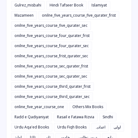
Gulrez_misbahi
Hindi Tafseer Book
Islamiyat
Mazameen
onilne_five_years_course_five_qurater_frist
onilne_five_years_course_five_qurater_sec
onilne_five_years_course_four_qurater_frist
onilne_five_years_course_four_qurater_sec
onilne_five_years_course_frist_qurater_sec
onilne_five_years_course_sec_qurater_frist
onilne_five_years_course_sec_qurater_sec
onilne_five_years_course_third_qurater_frist
onilne_five_years_course_third_qurater_sec
online_five_year_course_one
Others Mix Books
Radd e Qadiyaniyat
Rasail e Fatawa Rizvia
Sindhi
Urdu Aqa'ed Books
Urdu Fiqh Books
اعدادیہ
اولی
رابعہ
درس نظامی
خامسہ
ثانیہ
ثالثا
اولیٰ