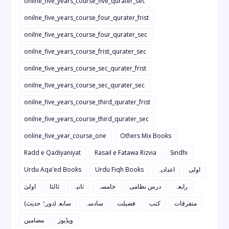
onilne_five_years_course_five_qurater_sec
onilne_five_years_course_four_qurater_frist
onilne_five_years_course_four_qurater_sec
onilne_five_years_course_frist_qurater_sec
onilne_five_years_course_sec_qurater_frist
onilne_five_years_course_sec_qurater_sec
onilne_five_years_course_third_qurater_frist
onilne_five_years_course_third_qurater_sec
online_five_year_course_one
Others Mix Books
Radd e Qadiyaniyat
Rasail e Fatawa Rizvia
Sindhi
Urdu Aqa'ed Books
Urdu Fiqh Books
اعدادیہ
اولی
رابعہ
درس نظامی
خامسہ
ثانیہ
ثالثا
اولیٰ
متفرقات
کتب
فضیلت
سادسہ
سابعہ(دورہٌ حدیث)
ویڈیوز
مضامین