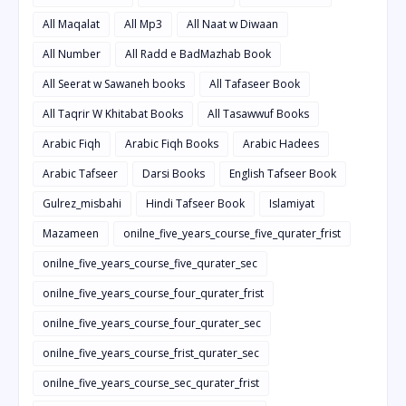
All Maqalat
All Mp3
All Naat w Diwaan
All Number
All Radd e BadMazhab Book
All Seerat w Sawaneh books
All Tafaseer Book
All Taqrir W Khitabat Books
All Tasawwuf Books
Arabic Fiqh
Arabic Fiqh Books
Arabic Hadees
Arabic Tafseer
Darsi Books
English Tafseer Book
Gulrez_misbahi
Hindi Tafseer Book
Islamiyat
Mazameen
onilne_five_years_course_five_qurater_frist
onilne_five_years_course_five_qurater_sec
onilne_five_years_course_four_qurater_frist
onilne_five_years_course_four_qurater_sec
onilne_five_years_course_frist_qurater_sec
onilne_five_years_course_sec_qurater_frist