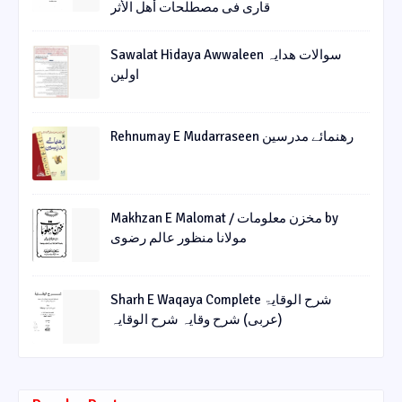
قاری فی مصطلحات أھل الأثر
Sawalat Hidaya Awwaleen سوالات ھدایہ
اولین
Rehnumay E Mudarraseen رهنمائے مدرسین
Makhzan E Malomat / مخزن معلومات by
مولانا منظور عالم رضوی
Sharh E Waqaya Complete شرح الوقایۃ
(عربی) شرح وقایہ شرح الوقایہ