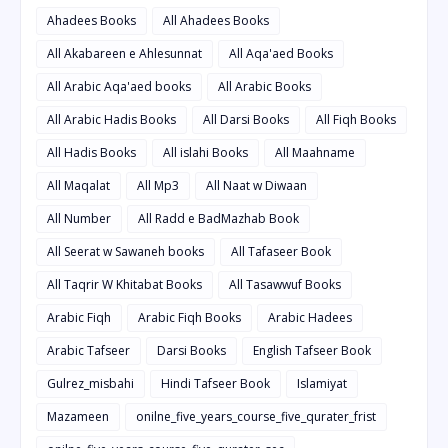
Ahadees Books
All Ahadees Books
All Akabareen e Ahlesunnat
All Aqa'aed Books
All Arabic Aqa'aed books
All Arabic Books
All Arabic Hadis Books
All Darsi Books
All Fiqh Books
All Hadis Books
All islahi Books
All Maahname
All Maqalat
All Mp3
All Naat w Diwaan
All Number
All Radd e BadMazhab Book
All Seerat w Sawaneh books
All Tafaseer Book
All Taqrir W Khitabat Books
All Tasawwuf Books
Arabic Fiqh
Arabic Fiqh Books
Arabic Hadees
Arabic Tafseer
Darsi Books
English Tafseer Book
Gulrez_misbahi
Hindi Tafseer Book
Islamiyat
Mazameen
onilne_five_years_course_five_qurater_frist