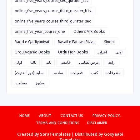
onilne_five_years_course_sec_qurater_sec
onilne_five_years_course_third_qurater_frist
onilne_five_years_course_third_qurater_sec
online_five_year_course_one
Others Mix Books
Radd e Qadiyaniyat
Rasail e Fatawa Rizvia
Sindhi
Urdu Aqa'ed Books
Urdu Fiqh Books
اعدادیہ
اولی
رابعہ
درس نظامی
خامسہ
ثانیہ
ثالثا
اولیٰ
متفرقات
کتب
فضیلت
سادسہ
سابعہ(دورہٌ حدیث)
ویڈیوز
مضامین
HOME
ABOUT
CONTACT US
PRIVACY-POLICY.
TERMS-AND-CONDITIONS
DISCLAIMER
Created By
SoraTemplates
| Distributed by
Gooyaabi
Templates