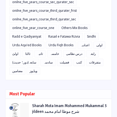
onilne_five_years_course_sec_qurater_sec
onilne_five_years_course_third_qurater_frist
onilne_five_years_course_third_qurater_sec
online_five_year_course_one
Others Mix Books
Radd e Qadiyaniyat
Rasail e Fatawa Rizvia
Sindhi
Urdu Aqa'ed Books
Urdu Fiqh Books
اعدادیہ
اولی
رابعہ
درس نظامی
خامسہ
ثانیہ
ثالثا
اولیٰ
متفرقات
کتب
فضیلت
سادسہ
سابعہ(دورہٌ حدیث)
ویڈیوز
مضامین
Most Popular
Sharah Mota Imam Mohammed Mukammal 3
jildeen شرح موطا امام محمد