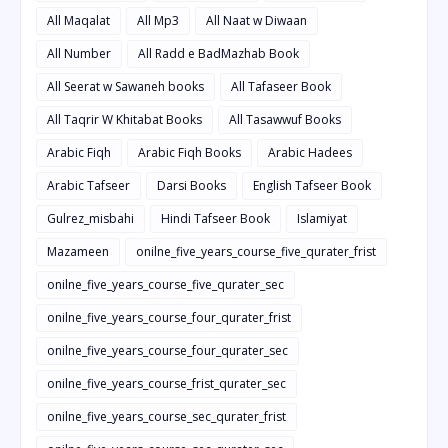
All Maqalat
All Mp3
All Naat w Diwaan
All Number
All Radd e BadMazhab Book
All Seerat w Sawaneh books
All Tafaseer Book
All Taqrir W Khitabat Books
All Tasawwuf Books
Arabic Fiqh
Arabic Fiqh Books
Arabic Hadees
Arabic Tafseer
Darsi Books
English Tafseer Book
Gulrez_misbahi
Hindi Tafseer Book
Islamiyat
Mazameen
onilne_five_years_course_five_qurater_frist
onilne_five_years_course_five_qurater_sec
onilne_five_years_course_four_qurater_frist
onilne_five_years_course_four_qurater_sec
onilne_five_years_course_frist_qurater_sec
onilne_five_years_course_sec_qurater_frist