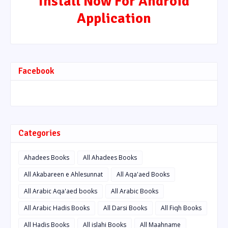
Install Now For Android
Application
Facebook
Categories
Ahadees Books
All Ahadees Books
All Akabareen e Ahlesunnat
All Aqa'aed Books
All Arabic Aqa'aed books
All Arabic Books
All Arabic Hadis Books
All Darsi Books
All Fiqh Books
All Hadis Books
All islahi Books
All Maahname