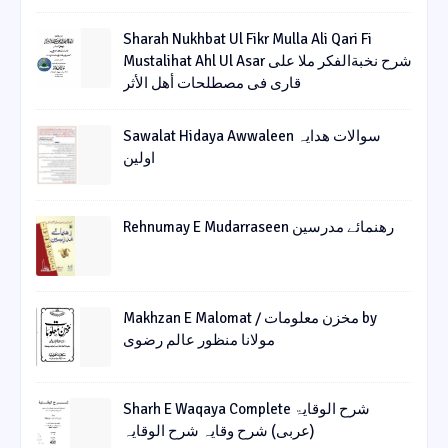
Sharah Nukhbat Ul Fikr Mulla Ali Qari Fi
Mustalihat Ahl Ul Asar شرح نخبةالفکر ملا علی
قاری فی مصطلحات أھل الأثر
Sawalat Hidaya Awwaleen سوالات ھدایہ
اولین
Rehnumay E Mudarraseen رهنمائے مدرسین
Makhzan E Malomat / مخزن معلومات by
مولانا منظور عالم رضوی
Sharh E Waqaya Complete شرح الوقایۃ
(عربی) شرح وقایہ شرح الوقایہ