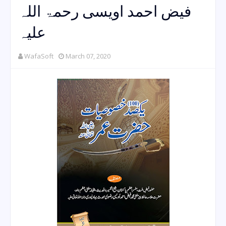
فیض احمد اویسی رحمۃ اللہ
علیہ
WafaSoft
March 07, 2020