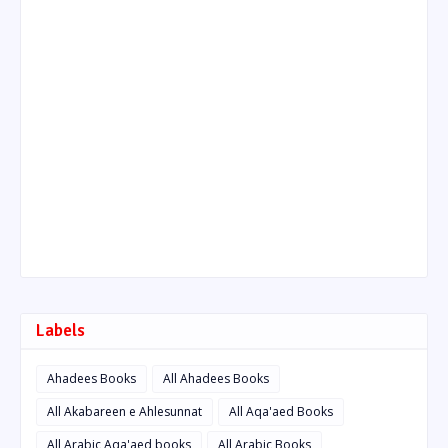
Labels
Ahadees Books
All Ahadees Books
All Akabareen e Ahlesunnat
All Aqa'aed Books
All Arabic Aqa'aed books
All Arabic Books