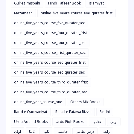
Gulrez_misbahi
Hindi Tafseer Book
Islamiyat
Mazameen
onilne_five_years_course_five_qurater_frist
onilne_five_years_course_five_qurater_sec
onilne_five_years_course_four_qurater_frist
onilne_five_years_course_four_qurater_sec
onilne_five_years_course_frist_qurater_sec
onilne_five_years_course_sec_qurater_frist
onilne_five_years_course_sec_qurater_sec
onilne_five_years_course_third_qurater_frist
onilne_five_years_course_third_qurater_sec
online_five_year_course_one
Others Mix Books
Radd e Qadiyaniyat
Rasail e Fatawa Rizvia
Sindhi
Urdu Aqa'ed Books
Urdu Fiqh Books
اعدادیہ
اولی
رابعہ
درس نظامی
خامسہ
ثانیہ
ثالثا
اولیٰ