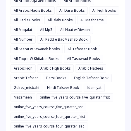
All Arabic Aqa'aed books
All Arabic Books
All Arabic Hadis Books
All Darsi Books
All Fiqh Books
All Hadis Books
All islahi Books
All Maahname
All Maqalat
All Mp3
All Naat w Diwaan
All Number
All Radd e BadMazhab Book
All Seerat w Sawaneh books
All Tafaseer Book
All Taqrir W Khitabat Books
All Tasawwuf Books
Arabic Fiqh
Arabic Fiqh Books
Arabic Hadees
Arabic Tafseer
Darsi Books
English Tafseer Book
Gulrez_misbahi
Hindi Tafseer Book
Islamiyat
Mazameen
onilne_five_years_course_five_qurater_frist
onilne_five_years_course_five_qurater_sec
onilne_five_years_course_four_qurater_frist
onilne_five_years_course_four_qurater_sec