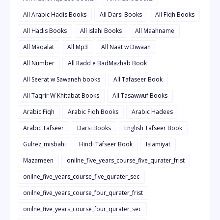
All Arabic Hadis Books
All Darsi Books
All Fiqh Books
All Hadis Books
All islahi Books
All Maahname
All Maqalat
All Mp3
All Naat w Diwaan
All Number
All Radd e BadMazhab Book
All Seerat w Sawaneh books
All Tafaseer Book
All Taqrir W Khitabat Books
All Tasawwuf Books
Arabic Fiqh
Arabic Fiqh Books
Arabic Hadees
Arabic Tafseer
Darsi Books
English Tafseer Book
Gulrez_misbahi
Hindi Tafseer Book
Islamiyat
Mazameen
onilne_five_years_course_five_qurater_frist
onilne_five_years_course_five_qurater_sec
onilne_five_years_course_four_qurater_frist
onilne_five_years_course_four_qurater_sec