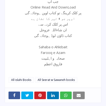
جب آپ
Online Read And DownLoad
پر کلک کرینگے تو کتاب اوپن ہوجائے گی
اوپر جو ⬇ تیر کا نشان ہے
اس پر کلک کرنے سے
ان شاءاللہ عزوجل
کتاب ڈاؤن لوڈ ہوجائے گی
Sahaba o Ahlebait
Farooq e Azam
صحابہ و اہلبیت
فاروق اعظم
All islahi Books
All Seerat w Sawaneh books