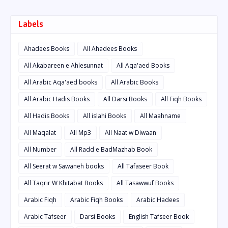
Labels
Ahadees Books
All Ahadees Books
All Akabareen e Ahlesunnat
All Aqa'aed Books
All Arabic Aqa'aed books
All Arabic Books
All Arabic Hadis Books
All Darsi Books
All Fiqh Books
All Hadis Books
All islahi Books
All Maahname
All Maqalat
All Mp3
All Naat w Diwaan
All Number
All Radd e BadMazhab Book
All Seerat w Sawaneh books
All Tafaseer Book
All Taqrir W Khitabat Books
All Tasawwuf Books
Arabic Fiqh
Arabic Fiqh Books
Arabic Hadees
Arabic Tafseer
Darsi Books
English Tafseer Book