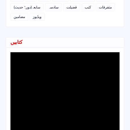
متفرقات
کتب
فضیلت
سادسہ
سابعہ(دورہٌ حدیث)
ویڈیوز
مضامین
کتابیں