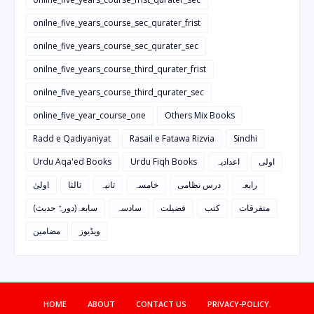
onilne_five_years_course_sec_qurater_frist
onilne_five_years_course_sec_qurater_sec
onilne_five_years_course_third_qurater_frist
onilne_five_years_course_third_qurater_sec
online_five_year_course_one
Others Mix Books
Radd e Qadiyaniyat
Rasail e Fatawa Rizvia
Sindhi
Urdu Aqa'ed Books
Urdu Fiqh Books
اعدادیہ
اولی
رابعہ
درس نظامی
خامسہ
ثانیہ
ثالثا
اولیٰ
متفرقات
کتب
فضیلت
سادسہ
سابعہ(دورہٌ حدیث)
ویڈیوز
مضامین
HOME
ABOUT
CONTACT US
PRIVACY-POLICY.