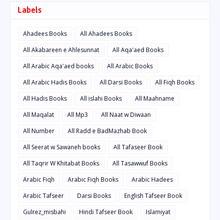
Labels
Ahadees Books
All Ahadees Books
All Akabareen e Ahlesunnat
All Aqa'aed Books
All Arabic Aqa'aed books
All Arabic Books
All Arabic Hadis Books
All Darsi Books
All Fiqh Books
All Hadis Books
All islahi Books
All Maahname
All Maqalat
All Mp3
All Naat w Diwaan
All Number
All Radd e BadMazhab Book
All Seerat w Sawaneh books
All Tafaseer Book
All Taqrir W Khitabat Books
All Tasawwuf Books
Arabic Fiqh
Arabic Fiqh Books
Arabic Hadees
Arabic Tafseer
Darsi Books
English Tafseer Book
Gulrez_misbahi
Hindi Tafseer Book
Islamiyat