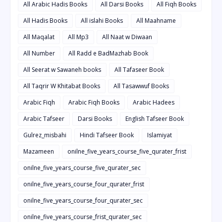
All Arabic Hadis Books
All Darsi Books
All Fiqh Books
All Hadis Books
All islahi Books
All Maahname
All Maqalat
All Mp3
All Naat w Diwaan
All Number
All Radd e BadMazhab Book
All Seerat w Sawaneh books
All Tafaseer Book
All Taqrir W Khitabat Books
All Tasawwuf Books
Arabic Fiqh
Arabic Fiqh Books
Arabic Hadees
Arabic Tafseer
Darsi Books
English Tafseer Book
Gulrez_misbahi
Hindi Tafseer Book
Islamiyat
Mazameen
onilne_five_years_course_five_qurater_frist
onilne_five_years_course_five_qurater_sec
onilne_five_years_course_four_qurater_frist
onilne_five_years_course_four_qurater_sec
onilne_five_years_course_frist_qurater_sec