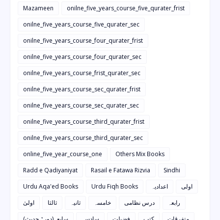
Mazameen
onilne_five_years_course_five_qurater_frist
onilne_five_years_course_five_qurater_sec
onilne_five_years_course_four_qurater_frist
onilne_five_years_course_four_qurater_sec
onilne_five_years_course_frist_qurater_sec
onilne_five_years_course_sec_qurater_frist
onilne_five_years_course_sec_qurater_sec
onilne_five_years_course_third_qurater_frist
onilne_five_years_course_third_qurater_sec
online_five_year_course_one
Others Mix Books
Radd e Qadiyaniyat
Rasail e Fatawa Rizvia
Sindhi
Urdu Aqa'ed Books
Urdu Fiqh Books
اعدادیہ
اولی
رابعہ
درس نظامی
خامسہ
ثانیہ
ثالثا
اولیٰ
متفرقات
کتب
فضیلت
سادسہ
سابعہ(دورہٌ حدیث)