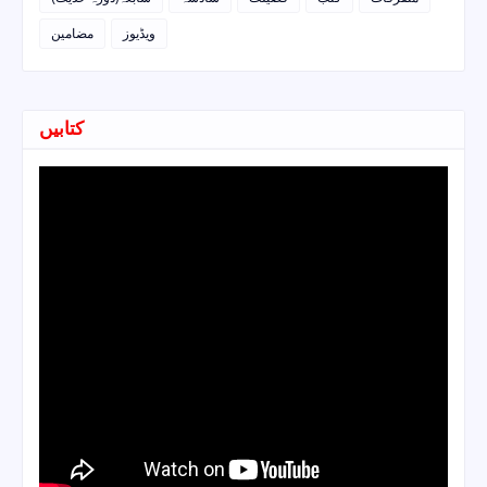
ویڈیوز
مضامین
کتابیں