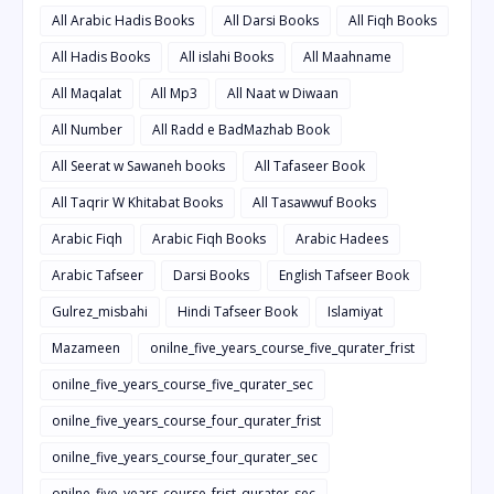
All Arabic Hadis Books
All Darsi Books
All Fiqh Books
All Hadis Books
All islahi Books
All Maahname
All Maqalat
All Mp3
All Naat w Diwaan
All Number
All Radd e BadMazhab Book
All Seerat w Sawaneh books
All Tafaseer Book
All Taqrir W Khitabat Books
All Tasawwuf Books
Arabic Fiqh
Arabic Fiqh Books
Arabic Hadees
Arabic Tafseer
Darsi Books
English Tafseer Book
Gulrez_misbahi
Hindi Tafseer Book
Islamiyat
Mazameen
onilne_five_years_course_five_qurater_frist
onilne_five_years_course_five_qurater_sec
onilne_five_years_course_four_qurater_frist
onilne_five_years_course_four_qurater_sec
onilne_five_years_course_frist_qurater_sec