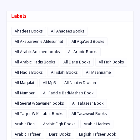
Labels
Ahadees Books
All Ahadees Books
All Akabareen e Ahlesunnat
All Aqa'aed Books
All Arabic Aqa'aed books
All Arabic Books
All Arabic Hadis Books
All Darsi Books
All Fiqh Books
All Hadis Books
All islahi Books
All Maahname
All Maqalat
All Mp3
All Naat w Diwaan
All Number
All Radd e BadMazhab Book
All Seerat w Sawaneh books
All Tafaseer Book
All Taqrir W Khitabat Books
All Tasawwuf Books
Arabic Fiqh
Arabic Fiqh Books
Arabic Hadees
Arabic Tafseer
Darsi Books
English Tafseer Book