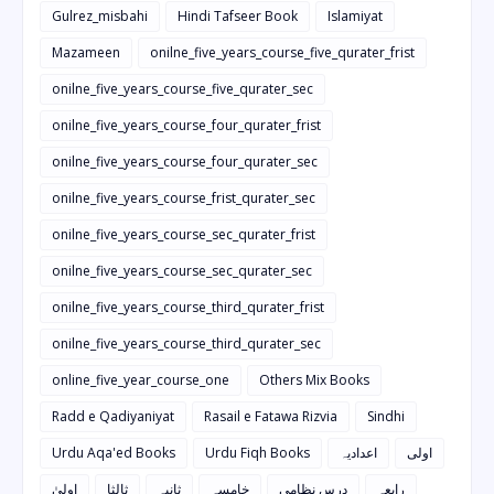
Gulrez_misbahi
Hindi Tafseer Book
Islamiyat
Mazameen
onilne_five_years_course_five_qurater_frist
onilne_five_years_course_five_qurater_sec
onilne_five_years_course_four_qurater_frist
onilne_five_years_course_four_qurater_sec
onilne_five_years_course_frist_qurater_sec
onilne_five_years_course_sec_qurater_frist
onilne_five_years_course_sec_qurater_sec
onilne_five_years_course_third_qurater_frist
onilne_five_years_course_third_qurater_sec
online_five_year_course_one
Others Mix Books
Radd e Qadiyaniyat
Rasail e Fatawa Rizvia
Sindhi
Urdu Aqa'ed Books
Urdu Fiqh Books
اعدادیہ
اولی
رابعہ
درس نظامی
خامسہ
ثانیہ
ثالثا
اولیٰ