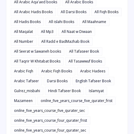
All Arabic Aqa'aed books
All Arabic Books
All Arabic Hadis Books
All Darsi Books
All Fiqh Books
All Hadis Books
All islahi Books
All Maahname
All Maqalat
All Mp3
All Naat w Diwaan
All Number
All Radd e BadMazhab Book
All Seerat w Sawaneh books
All Tafaseer Book
All Taqrir W Khitabat Books
All Tasawwuf Books
Arabic Fiqh
Arabic Fiqh Books
Arabic Hadees
Arabic Tafseer
Darsi Books
English Tafseer Book
Gulrez_misbahi
Hindi Tafseer Book
Islamiyat
Mazameen
onilne_five_years_course_five_qurater_frist
onilne_five_years_course_five_qurater_sec
onilne_five_years_course_four_qurater_frist
onilne_five_years_course_four_qurater_sec