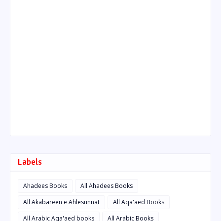
Labels
Ahadees Books
All Ahadees Books
All Akabareen e Ahlesunnat
All Aqa'aed Books
All Arabic Aqa'aed books
All Arabic Books