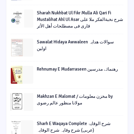
Sharah Nukhbat Ul Fikr Mulla Ali Qari Fi
Mustalihat Ahl Ul Asar شرح نخبةالفکر ملا علی
قاری فی مصطلحات أھل الأثر
Sawalat Hidaya Awwaleen سوالات ھدایہ
اولین
Rehnumay E Mudarraseen رهنمائے مدرسین
Makhzan E Malomat / مخزن معلومات by
مولانا منظور عالم رضوی
Sharh E Waqaya Complete شرح الوقایۃ
(عربی) شرح وقایہ شرح الوقایہ