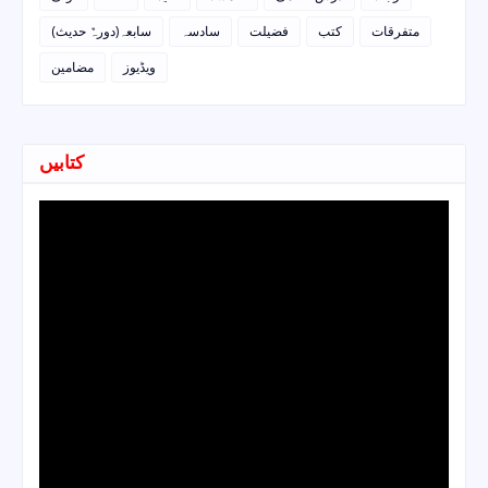
متفرقات
کتب
فضیلت
سادسہ
سابعہ(دورہٌ حدیث)
ویڈیوز
مضامین
کتابیں