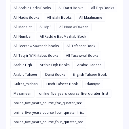
All Arabic Hadis Books
All Darsi Books
All Fiqh Books
All Hadis Books
All islahi Books
All Maahname
All Maqalat
All Mp3
All Naat w Diwaan
All Number
All Radd e BadMazhab Book
All Seerat w Sawaneh books
All Tafaseer Book
All Taqrir W Khitabat Books
All Tasawwuf Books
Arabic Fiqh
Arabic Fiqh Books
Arabic Hadees
Arabic Tafseer
Darsi Books
English Tafseer Book
Gulrez_misbahi
Hindi Tafseer Book
Islamiyat
Mazameen
onilne_five_years_course_five_qurater_frist
onilne_five_years_course_five_qurater_sec
onilne_five_years_course_four_qurater_frist
onilne_five_years_course_four_qurater_sec