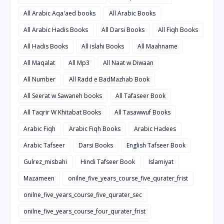
All Arabic Aqa'aed books
All Arabic Books
All Arabic Hadis Books
All Darsi Books
All Fiqh Books
All Hadis Books
All islahi Books
All Maahname
All Maqalat
All Mp3
All Naat w Diwaan
All Number
All Radd e BadMazhab Book
All Seerat w Sawaneh books
All Tafaseer Book
All Taqrir W Khitabat Books
All Tasawwuf Books
Arabic Fiqh
Arabic Fiqh Books
Arabic Hadees
Arabic Tafseer
Darsi Books
English Tafseer Book
Gulrez_misbahi
Hindi Tafseer Book
Islamiyat
Mazameen
onilne_five_years_course_five_qurater_frist
onilne_five_years_course_five_qurater_sec
onilne_five_years_course_four_qurater_frist