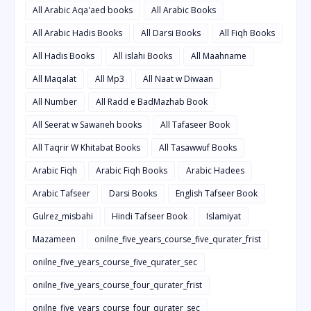
All Arabic Aqa'aed books
All Arabic Books
All Arabic Hadis Books
All Darsi Books
All Fiqh Books
All Hadis Books
All islahi Books
All Maahname
All Maqalat
All Mp3
All Naat w Diwaan
All Number
All Radd e BadMazhab Book
All Seerat w Sawaneh books
All Tafaseer Book
All Taqrir W Khitabat Books
All Tasawwuf Books
Arabic Fiqh
Arabic Fiqh Books
Arabic Hadees
Arabic Tafseer
Darsi Books
English Tafseer Book
Gulrez_misbahi
Hindi Tafseer Book
Islamiyat
Mazameen
onilne_five_years_course_five_qurater_frist
onilne_five_years_course_five_qurater_sec
onilne_five_years_course_four_qurater_frist
onilne_five_years_course_four_qurater_sec