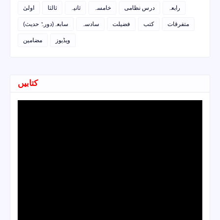
رابعہ
درس نظامی
خامسہ
ثانیہ
ثالثا
اولیٰ
متفرقات
کتب
فضیلت
سادسہ
سابعہ(دورہٌ حدیث)
ویڈیوز
مضامین
کتابیں