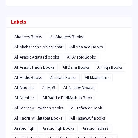
Labels
Ahadees Books
All Ahadees Books
All Akabareen e Ahlesunnat
All Aqa'aed Books
All Arabic Aqa'aed books
All Arabic Books
All Arabic Hadis Books
All Darsi Books
All Fiqh Books
All Hadis Books
All islahi Books
All Maahname
All Maqalat
All Mp3
All Naat w Diwaan
All Number
All Radd e BadMazhab Book
All Seerat w Sawaneh books
All Tafaseer Book
All Taqrir W Khitabat Books
All Tasawwuf Books
Arabic Fiqh
Arabic Fiqh Books
Arabic Hadees