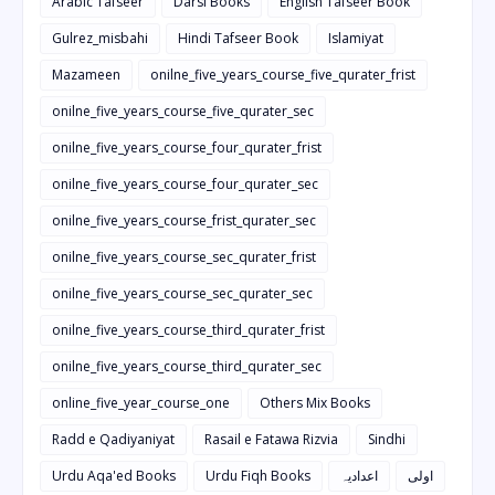
Arabic Tafseer
Darsi Books
English Tafseer Book
Gulrez_misbahi
Hindi Tafseer Book
Islamiyat
Mazameen
onilne_five_years_course_five_qurater_frist
onilne_five_years_course_five_qurater_sec
onilne_five_years_course_four_qurater_frist
onilne_five_years_course_four_qurater_sec
onilne_five_years_course_frist_qurater_sec
onilne_five_years_course_sec_qurater_frist
onilne_five_years_course_sec_qurater_sec
onilne_five_years_course_third_qurater_frist
onilne_five_years_course_third_qurater_sec
online_five_year_course_one
Others Mix Books
Radd e Qadiyaniyat
Rasail e Fatawa Rizvia
Sindhi
Urdu Aqa'ed Books
Urdu Fiqh Books
اعدادیہ
اولی