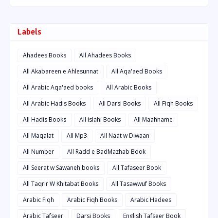
Labels
Ahadees Books
All Ahadees Books
All Akabareen e Ahlesunnat
All Aqa'aed Books
All Arabic Aqa'aed books
All Arabic Books
All Arabic Hadis Books
All Darsi Books
All Fiqh Books
All Hadis Books
All islahi Books
All Maahname
All Maqalat
All Mp3
All Naat w Diwaan
All Number
All Radd e BadMazhab Book
All Seerat w Sawaneh books
All Tafaseer Book
All Taqrir W Khitabat Books
All Tasawwuf Books
Arabic Fiqh
Arabic Fiqh Books
Arabic Hadees
Arabic Tafseer
Darsi Books
English Tafseer Book