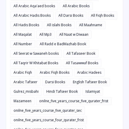
All Arabic Aqa'aed books
All Arabic Books
All Arabic Hadis Books
All Darsi Books
All Fiqh Books
All Hadis Books
All islahi Books
All Maahname
All Maqalat
All Mp3
All Naat w Diwaan
All Number
All Radd e BadMazhab Book
All Seerat w Sawaneh books
All Tafaseer Book
All Taqrir W Khitabat Books
All Tasawwuf Books
Arabic Fiqh
Arabic Fiqh Books
Arabic Hadees
Arabic Tafseer
Darsi Books
English Tafseer Book
Gulrez_misbahi
Hindi Tafseer Book
Islamiyat
Mazameen
onilne_five_years_course_five_qurater_frist
onilne_five_years_course_five_qurater_sec
onilne_five_years_course_four_qurater_frist