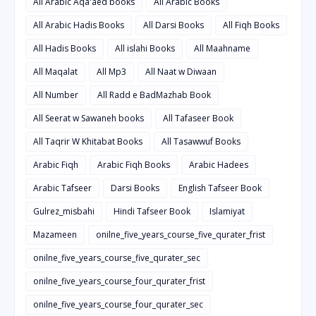
All Arabic Aqa'aed books
All Arabic Books
All Arabic Hadis Books
All Darsi Books
All Fiqh Books
All Hadis Books
All islahi Books
All Maahname
All Maqalat
All Mp3
All Naat w Diwaan
All Number
All Radd e BadMazhab Book
All Seerat w Sawaneh books
All Tafaseer Book
All Taqrir W Khitabat Books
All Tasawwuf Books
Arabic Fiqh
Arabic Fiqh Books
Arabic Hadees
Arabic Tafseer
Darsi Books
English Tafseer Book
Gulrez_misbahi
Hindi Tafseer Book
Islamiyat
Mazameen
onilne_five_years_course_five_qurater_frist
onilne_five_years_course_five_qurater_sec
onilne_five_years_course_four_qurater_frist
onilne_five_years_course_four_qurater_sec