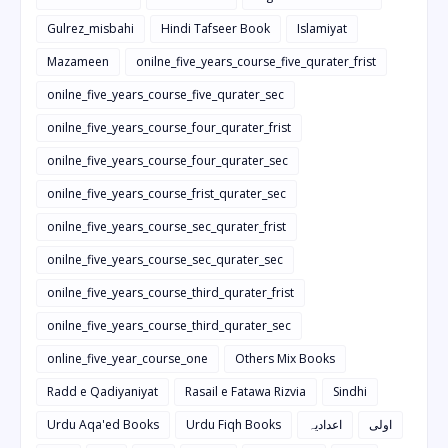
Gulrez_misbahi
Hindi Tafseer Book
Islamiyat
Mazameen
onilne_five_years_course_five_qurater_frist
onilne_five_years_course_five_qurater_sec
onilne_five_years_course_four_qurater_frist
onilne_five_years_course_four_qurater_sec
onilne_five_years_course_frist_qurater_sec
onilne_five_years_course_sec_qurater_frist
onilne_five_years_course_sec_qurater_sec
onilne_five_years_course_third_qurater_frist
onilne_five_years_course_third_qurater_sec
online_five_year_course_one
Others Mix Books
Radd e Qadiyaniyat
Rasail e Fatawa Rizvia
Sindhi
Urdu Aqa'ed Books
Urdu Fiqh Books
اعدادیہ
اولی