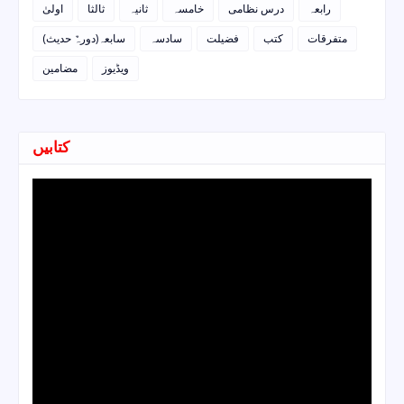
رابعہ
درس نظامی
خامسہ
ثانیہ
ثالثا
اولیٰ
متفرقات
کتب
فضیلت
سادسہ
سابعہ(دورہٌ حدیث)
ویڈیوز
مضامین
کتابیں