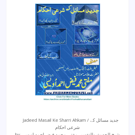
Jadeed Masail Ke Sharri Ahkam / جدید مسائل کے
شرعی احکام
by شیخ الحدیث والتفسیر مفتی محمد فیض احمد اویسی