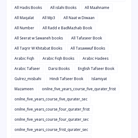
All Hadis Books
All islahi Books
All Maahname
All Maqalat
All Mp3
All Naat w Diwaan
All Number
All Radd e BadMazhab Book
All Seerat w Sawaneh books
All Tafaseer Book
All Taqrir W Khitabat Books
All Tasawwuf Books
Arabic Fiqh
Arabic Fiqh Books
Arabic Hadees
Arabic Tafseer
Darsi Books
English Tafseer Book
Gulrez_misbahi
Hindi Tafseer Book
Islamiyat
Mazameen
onilne_five_years_course_five_qurater_frist
onilne_five_years_course_five_qurater_sec
onilne_five_years_course_four_qurater_frist
onilne_five_years_course_four_qurater_sec
onilne_five_years_course_frist_qurater_sec