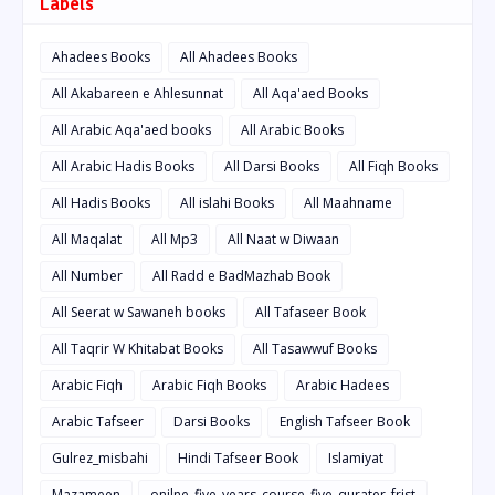
Labels
Ahadees Books
All Ahadees Books
All Akabareen e Ahlesunnat
All Aqa'aed Books
All Arabic Aqa'aed books
All Arabic Books
All Arabic Hadis Books
All Darsi Books
All Fiqh Books
All Hadis Books
All islahi Books
All Maahname
All Maqalat
All Mp3
All Naat w Diwaan
All Number
All Radd e BadMazhab Book
All Seerat w Sawaneh books
All Tafaseer Book
All Taqrir W Khitabat Books
All Tasawwuf Books
Arabic Fiqh
Arabic Fiqh Books
Arabic Hadees
Arabic Tafseer
Darsi Books
English Tafseer Book
Gulrez_misbahi
Hindi Tafseer Book
Islamiyat
Mazameen
onilne_five_years_course_five_qurater_frist