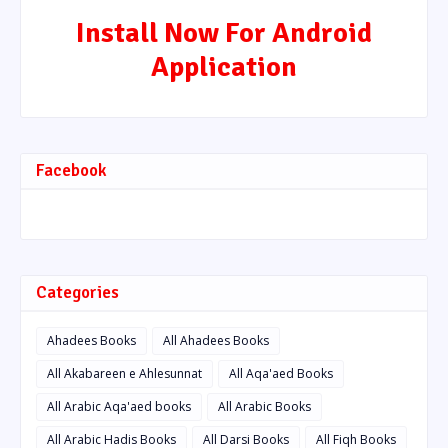
Install Now For Android
Application
Facebook
Categories
Ahadees Books
All Ahadees Books
All Akabareen e Ahlesunnat
All Aqa'aed Books
All Arabic Aqa'aed books
All Arabic Books
All Arabic Hadis Books
All Darsi Books
All Fiqh Books