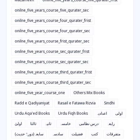
onilne_five_years_course_five_qurater_sec
onilne_five_years_course_four_qurater_frist
onilne_five_years_course_four_qurater_sec
onilne_five_years_course_frist_qurater_sec
onilne_five_years_course_sec_qurater_frist
onilne_five_years_course_sec_qurater_sec
onilne_five_years_course_third_qurater_frist
onilne_five_years_course_third_qurater_sec
online_five_year_course_one
Others Mix Books
Radd e Qadiyaniyat
Rasail e Fatawa Rizvia
Sindhi
Urdu Aqa'ed Books
Urdu Fiqh Books
اعدادیہ
اولی
رابعہ
درس نظامی
خامسہ
ثانیہ
ثالثا
اولیٰ
متفرقات
کتب
فضیلت
سادسہ
سابعہ(دورہٌ حدیث)