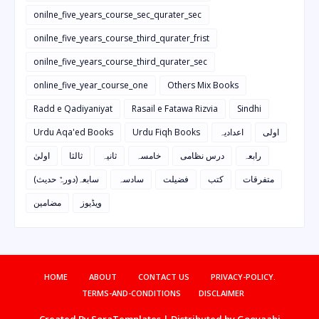
onilne_five_years_course_sec_qurater_sec
onilne_five_years_course_third_qurater_frist
onilne_five_years_course_third_qurater_sec
online_five_year_course_one
Others Mix Books
Radd e Qadiyaniyat
Rasail e Fatawa Rizvia
Sindhi
Urdu Aqa'ed Books
Urdu Fiqh Books
اعدادیہ
اولی
رابعہ
درس نظامی
خامسہ
ثانیہ
ثالثا
اولیٰ
متفرقات
کتب
فضیلت
سادسہ
سابعہ(دورہٌ حدیث)
ویڈیوز
مضامین
HOME
ABOUT
CONTACT US
PRIVACY-POLICY.
TERMS-AND-CONDITIONS
DISCLAIMER