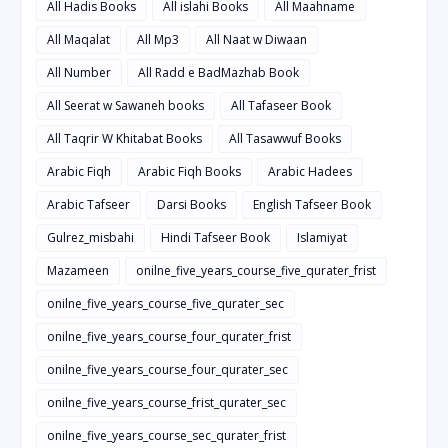
All Hadis Books
All islahi Books
All Maahname
All Maqalat
All Mp3
All Naat w Diwaan
All Number
All Radd e BadMazhab Book
All Seerat w Sawaneh books
All Tafaseer Book
All Taqrir W Khitabat Books
All Tasawwuf Books
Arabic Fiqh
Arabic Fiqh Books
Arabic Hadees
Arabic Tafseer
Darsi Books
English Tafseer Book
Gulrez_misbahi
Hindi Tafseer Book
Islamiyat
Mazameen
onilne_five_years_course_five_qurater_frist
onilne_five_years_course_five_qurater_sec
onilne_five_years_course_four_qurater_frist
onilne_five_years_course_four_qurater_sec
onilne_five_years_course_frist_qurater_sec
onilne_five_years_course_sec_qurater_frist