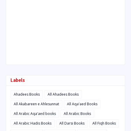
Labels
Ahadees Books
All Ahadees Books
All Akabareen e Ahlesunnat
All Aqa'aed Books
All Arabic Aqa'aed books
All Arabic Books
All Arabic Hadis Books
All Darsi Books
All Fiqh Books