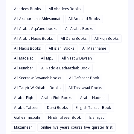
Ahadees Books
All Ahadees Books
All Akabareen e Ahlesunnat
All Aqa'aed Books
All Arabic Aqa'aed books
All Arabic Books
All Arabic Hadis Books
All Darsi Books
All Fiqh Books
All Hadis Books
All islahi Books
All Maahname
All Maqalat
All Mp3
All Naat w Diwaan
All Number
All Radd e BadMazhab Book
All Seerat w Sawaneh books
All Tafaseer Book
All Taqrir W Khitabat Books
All Tasawwuf Books
Arabic Fiqh
Arabic Fiqh Books
Arabic Hadees
Arabic Tafseer
Darsi Books
English Tafseer Book
Gulrez_misbahi
Hindi Tafseer Book
Islamiyat
Mazameen
onilne_five_years_course_five_qurater_frist