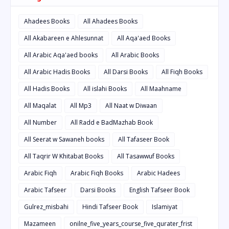
Ahadees Books
All Ahadees Books
All Akabareen e Ahlesunnat
All Aqa'aed Books
All Arabic Aqa'aed books
All Arabic Books
All Arabic Hadis Books
All Darsi Books
All Fiqh Books
All Hadis Books
All islahi Books
All Maahname
All Maqalat
All Mp3
All Naat w Diwaan
All Number
All Radd e BadMazhab Book
All Seerat w Sawaneh books
All Tafaseer Book
All Taqrir W Khitabat Books
All Tasawwuf Books
Arabic Fiqh
Arabic Fiqh Books
Arabic Hadees
Arabic Tafseer
Darsi Books
English Tafseer Book
Gulrez_misbahi
Hindi Tafseer Book
Islamiyat
Mazameen
onilne_five_years_course_five_qurater_frist