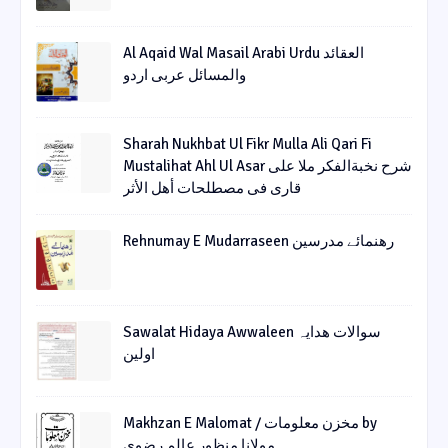
Al Aqaid Wal Masail Arabi Urdu العقائد
والمسائل عربی اردو
Sharah Nukhbat Ul Fikr Mulla Ali Qari Fi
Mustalihat Ahl Ul Asar شرح نخبةالفکر ملا علی
قاری فی مصطلحات أھل الأثر
Rehnumay E Mudarraseen رهنمائے مدرسین
Sawalat Hidaya Awwaleen سوالات ھدایہ
اولین
Makhzan E Malomat / مخزن معلومات by
مولانا منظور عالم رضوی