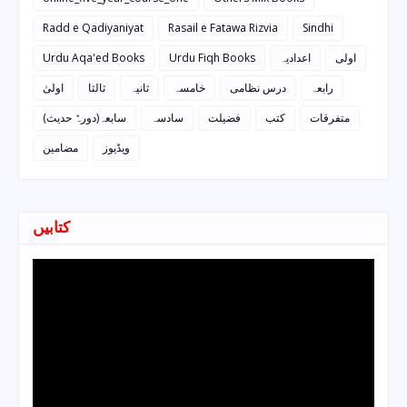
Radd e Qadiyaniyat
Rasail e Fatawa Rizvia
Sindhi
Urdu Aqa'ed Books
Urdu Fiqh Books
اعدادیہ
اولی
رابعہ
درس نظامی
خامسہ
ثانیہ
ثالثا
اولیٰ
متفرقات
کتب
فضیلت
سادسہ
سابعہ(دورہٌ حدیث)
ویڈیوز
مضامین
کتابیں