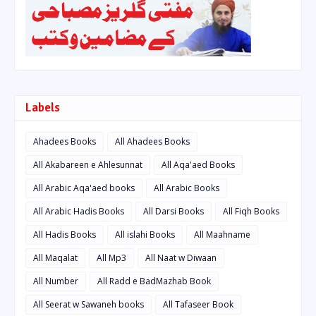
Labels
Ahadees Books
All Ahadees Books
All Akabareen e Ahlesunnat
All Aqa'aed Books
All Arabic Aqa'aed books
All Arabic Books
All Arabic Hadis Books
All Darsi Books
All Fiqh Books
All Hadis Books
All islahi Books
All Maahname
All Maqalat
All Mp3
All Naat w Diwaan
All Number
All Radd e BadMazhab Book
All Seerat w Sawaneh books
All Tafaseer Book