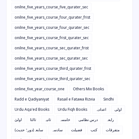
onilne_five_years_course_five_qurater_sec
onilne_five_years_course_four_qurater_frist
onilne_five_years_course_four_qurater_sec
onilne_five_years_course_frist_qurater_sec
onilne_five_years_course_sec_qurater_frist
onilne_five_years_course_sec_qurater_sec
onilne_five_years_course_third_qurater_frist
onilne_five_years_course_third_qurater_sec
online_five_year_course_one
Others Mix Books
Radd e Qadiyaniyat
Rasail e Fatawa Rizvia
Sindhi
Urdu Aqa'ed Books
Urdu Fiqh Books
اعدادیہ
اولی
رابعہ
درس نظامی
خامسہ
ثانیہ
ثالثا
اولیٰ
متفرقات
کتب
فضیلت
سادسہ
سابعہ(دورہٌ حدیث)