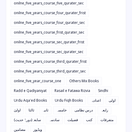
onilne_five_years_course_five_qurater_sec
onilne_five_years_course_four_qurater_frist
onilne_five_years_course_four_qurater_sec
onilne_five_years_course_frist_qurater_sec
onilne_five_years_course_sec_qurater_frist
onilne_five_years_course_sec_qurater_sec
onilne_five_years_course_third_qurater_frist
onilne_five_years_course_third_qurater_sec
online_five_year_course_one
Others Mix Books
Radd e Qadiyaniyat
Rasail e Fatawa Rizvia
Sindhi
Urdu Aqa'ed Books
Urdu Fiqh Books
اعدادیہ
اولی
رابعہ
درس نظامی
خامسہ
ثانیہ
ثالثا
اولیٰ
متفرقات
کتب
فضیلت
سادسہ
سابعہ(دورہٌ حدیث)
ویڈیوز
مضامین