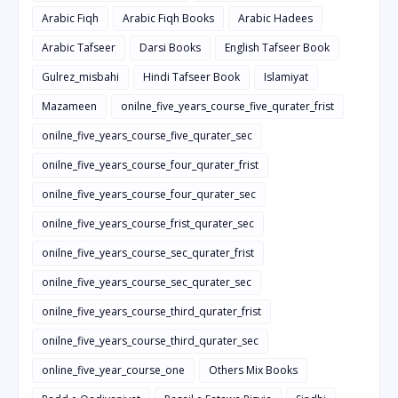
Arabic Fiqh
Arabic Fiqh Books
Arabic Hadees
Arabic Tafseer
Darsi Books
English Tafseer Book
Gulrez_misbahi
Hindi Tafseer Book
Islamiyat
Mazameen
onilne_five_years_course_five_qurater_frist
onilne_five_years_course_five_qurater_sec
onilne_five_years_course_four_qurater_frist
onilne_five_years_course_four_qurater_sec
onilne_five_years_course_frist_qurater_sec
onilne_five_years_course_sec_qurater_frist
onilne_five_years_course_sec_qurater_sec
onilne_five_years_course_third_qurater_frist
onilne_five_years_course_third_qurater_sec
online_five_year_course_one
Others Mix Books