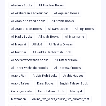
Ahadees Books
All Ahadees Books
All Akabareen e Ahlesunnat
All Aqa'aed Books
All Arabic Aqa'aed books
All Arabic Books
All Arabic Hadis Books
All Darsi Books
All Fiqh Books
All Hadis Books
All islahi Books
All Maahname
All Maqalat
All Mp3
All Naat w Diwaan
All Number
All Radd e BadMazhab Book
All Seerat w Sawaneh books
All Tafaseer Book
All Taqrir W Khitabat Books
All Tasawwuf Books
Arabic Fiqh
Arabic Fiqh Books
Arabic Hadees
Arabic Tafseer
Darsi Books
English Tafseer Book
Gulrez_misbahi
Hindi Tafseer Book
Islamiyat
Mazameen
onilne_five_years_course_five_qurater_frist