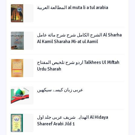
المطالعة العربية al muta li a tul arabia
الشرح الکامل شرح شرح مائة عامل Al Sharha
Al Kamil Sharaha Mi-at ul Aamil
اردو شرح تلخیص المفتاح Talkhees Ul Miftah
Urdu Sharah
عربی زبان کیسے سیکھیں
الھدایہ شریف عربی جلد اول Al Hidaya
Shareef Arabi Jild 1