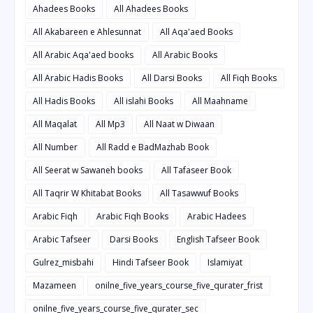
Ahadees Books
All Ahadees Books
All Akabareen e Ahlesunnat
All Aqa'aed Books
All Arabic Aqa'aed books
All Arabic Books
All Arabic Hadis Books
All Darsi Books
All Fiqh Books
All Hadis Books
All islahi Books
All Maahname
All Maqalat
All Mp3
All Naat w Diwaan
All Number
All Radd e BadMazhab Book
All Seerat w Sawaneh books
All Tafaseer Book
All Taqrir W Khitabat Books
All Tasawwuf Books
Arabic Fiqh
Arabic Fiqh Books
Arabic Hadees
Arabic Tafseer
Darsi Books
English Tafseer Book
Gulrez_misbahi
Hindi Tafseer Book
Islamiyat
Mazameen
onilne_five_years_course_five_qurater_frist
onilne_five_years_course_five_qurater_sec