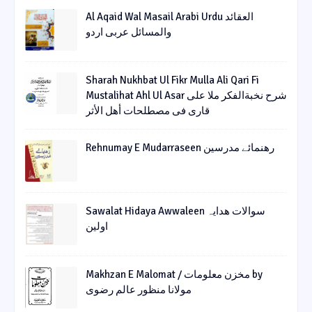
Al Aqaid Wal Masail Arabi Urdu العقائد
والمسائل عربی اردو
Sharah Nukhbat Ul Fikr Mulla Ali Qari Fi
Mustalihat Ahl Ul Asar شرح نخبةالفکر ملا علی
قاری فی مصطلحات أھل الأثر
Rehnumay E Mudarraseen رهنمائے مدرسین
Sawalat Hidaya Awwaleen سوالات ھدایہ
اولین
Makhzan E Malomat / مخزن معلومات by
مولانا منظور عالم رضوی