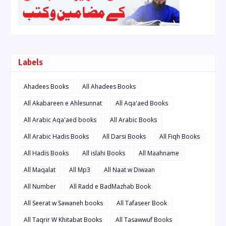
Labels
Ahadees Books
All Ahadees Books
All Akabareen e Ahlesunnat
All Aqa'aed Books
All Arabic Aqa'aed books
All Arabic Books
All Arabic Hadis Books
All Darsi Books
All Fiqh Books
All Hadis Books
All islahi Books
All Maahname
All Maqalat
All Mp3
All Naat w Diwaan
All Number
All Radd e BadMazhab Book
All Seerat w Sawaneh books
All Tafaseer Book
All Taqrir W Khitabat Books
All Tasawwuf Books