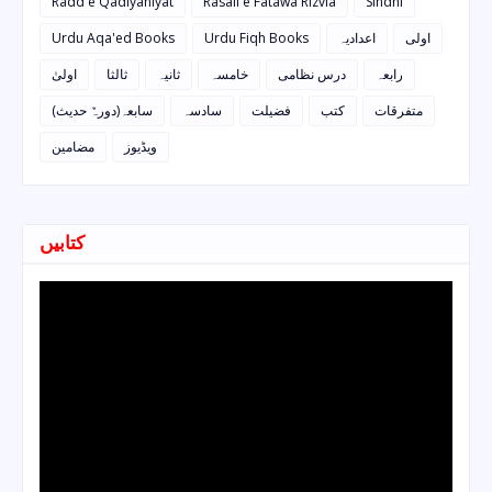
Radd e Qadiyaniyat
Rasail e Fatawa Rizvia
Sindhi
Urdu Aqa'ed Books
Urdu Fiqh Books
اعدادیہ
اولی
رابعہ
درس نظامی
خامسہ
ثانیہ
ثالثا
اولیٰ
متفرقات
کتب
فضیلت
سادسہ
سابعہ(دورہٌ حدیث)
ویڈیوز
مضامین
کتابیں