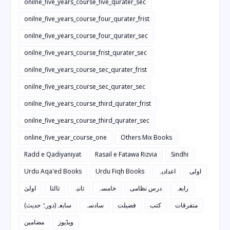
onilne_five_years_course_five_qurater_sec
onilne_five_years_course_four_qurater_frist
onilne_five_years_course_four_qurater_sec
onilne_five_years_course_frist_qurater_sec
onilne_five_years_course_sec_qurater_frist
onilne_five_years_course_sec_qurater_sec
onilne_five_years_course_third_qurater_frist
onilne_five_years_course_third_qurater_sec
online_five_year_course_one
Others Mix Books
Radd e Qadiyaniyat
Rasail e Fatawa Rizvia
Sindhi
Urdu Aqa'ed Books
Urdu Fiqh Books
اعدادیہ
اولی
رابعہ
درس نظامی
خامسہ
ثانیہ
ثالثا
اولیٰ
متفرقات
کتب
فضیلت
سادسہ
سابعہ(دورہٌ حدیث)
ویڈیوز
مضامین